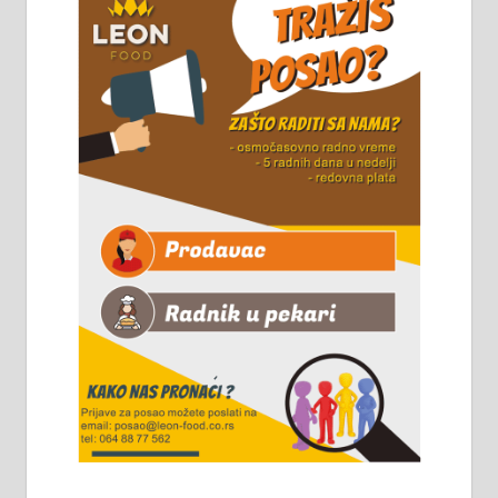
Горког 26 сваког радног дана од
8 до 15 часова. 063/465-045
Чистим све врсте димњака.
061/32-13-445