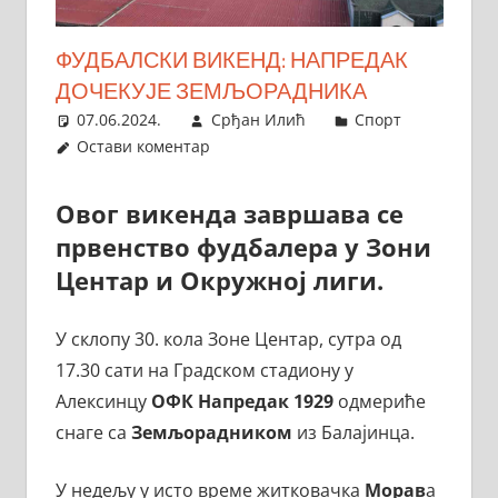
ФУДБАЛСКИ ВИКЕНД: НАПРЕДАК
ДОЧЕКУЈЕ ЗЕМЉОРАДНИКА
07.06.2024.
Срђан Илић
Спорт
Остави коментар
Овог викенда завршава се
првенство фудбалера у Зони
Центар и Окружној лиги.
У склопу 30. кола Зоне Центар, сутра од
17.30 сати на Градском стадиону у
Алексинцу
ОФК Напредак 1929
одмериће
снаге са
Земљорадником
из Балајинца.
У недељу у исто време житковачка
Морав
а