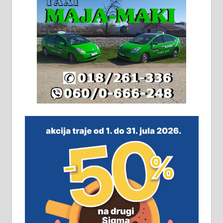
2х150м2, две гараже, централно
грејање на гас и дрва. Две
адресе. 063/71-74-023
Издајем комплетно опремљену
халу на Житковачком путу, на
плацу површине око 7 ари.
064/321-80-51; 063/102-35-25
На продају легализована, нова,
незавршена кућа површине 160
м2 са плацем од 8 ари у Зеленом
виру у Алексинцу. Могућа
замена. 064/21-63-584
ПОСЛОВНИ ОГЛАСИ
Рудник и флотација Рудник