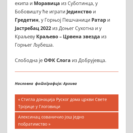
екипа и
Моравица
из Суботинца, у
Бобовишту ће играти
Јединство
и
Гредетин
, у Горњој Пешчаници
Ратар
и
Јастребац 2022
из Доњег Сухотна и у
Краљеву
Краљево – Црвена звезда
из
Горњег Љубеша.
Слободна је
ОФК Слога
из Добрујевца.
Насловна фотографија: Архива
Кретање
Previous
Стигла донација Руског дома цркви Свете
Post:
Тројице у Глоговици
чланка
Next
Алексинац озваничио још једно
Post:
побратимство