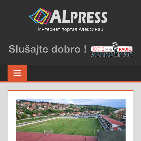
Skip
to
content
Интернет портал Алексинац