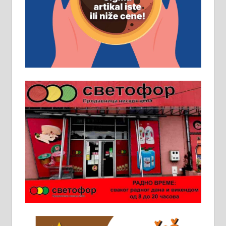
д.о.о. Рудник запошљава 20
помоћника рудара. Услови:
Основна школа, пожељно радно
искуство на истим и сличним
пословима, али не и неопходан
услов. Обезбеђен смештај,
превоз, исхрана. 032/57-41-122 –
локал 22
Пружам услуге завршних радова
у грађевини, хидроизолације и
молерских радова. 061/25-28-058
Ало таксију потребан возач са Б
категоријом. 064/02-85-511
Потребна два радника за рад на
стоваришту „Липа промет” у
Алексинцу. За више
информација доћи лично на
стовариште у улици Максима