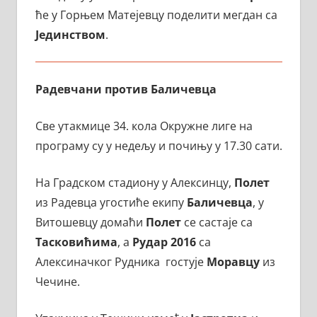
ће у Горњем Матејевцу поделити мегдан са
Јединством
.
Радевчани против Баличевца
Све утакмице 34. кола Окружне лиге на
програму су у недељу и почињу у 17.30 сати.
На Градском стадиону у Алексинцу,
Полет
из Радевца угостиће екипу
Баличевца
, у
Витошевцу домаћи
Полет
се састаје са
Тасковићима
, а
Рудар 2016
са
Алексиначког Рудника гостује
Моравцу
из
Чечине.