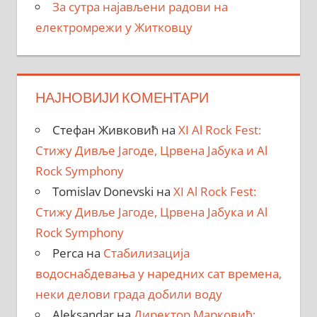
За сутра најављени радови на
електромрежи у Житковцу
НАЈНОВИЈИ КОМЕНТАРИ
Стефан Живковић
на
XI Al Rock Fest:
Стижу Дивље Јагоде, Црвена Јабука и Al
Rock Symphony
Tomislav Donevski
на
XI Al Rock Fest:
Стижу Дивље Јагоде, Црвена Јабука и Al
Rock Symphony
Perca
на
Стабилизација
водоснабдевања у наредних сат времена,
неки делови града добили воду
Aleksandar
на
Директор Марковић: