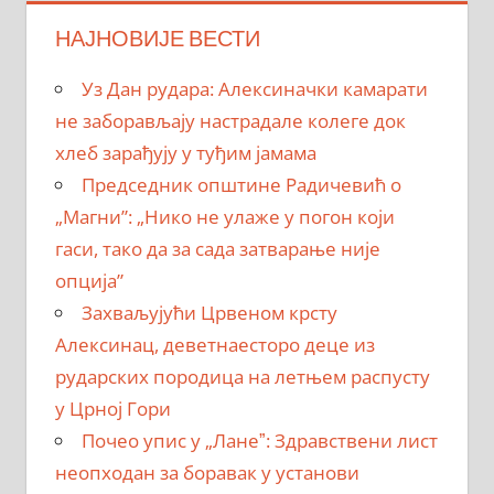
НАЈНОВИЈЕ ВЕСТИ
Уз Дан рудара: Алексиначки камарати
не заборављају настрадале колеге док
хлеб зарађују у туђим јамама
Председник општине Радичевић о
„Магни”: „Нико не улаже у погон који
гаси, тако да за сада затварање није
опција”
Захваљујући Црвеном крсту
Алексинац, деветнаесторо деце из
рударских породица на летњем распусту
у Црној Гори
Почео упис у „Ланеˮ: Здравствени лист
неопходан за боравак у установи