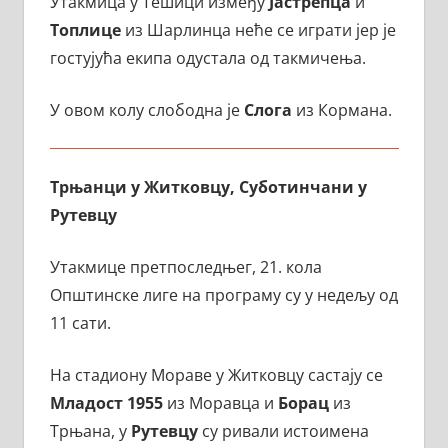
Утакмица у Тешици између
Јастрепца
и
Топлице
из Шарлинца неће се играти јер је
гостујућа екипа одустала од такмичења.
У овом колу слободна је
Слога
из Кормана.
Трњанци у Житковцу, Суботинчани у
Рутевцу
Утакмице претпоследњег, 21. кола
Општинске лиге на програму су у недељу од
11 сати.
На стадиону Мораве у Житковцу састају се
Младост 1955
из Моравца и
Борац
из
Трњана, у
Рутевцу
су ривали истоимена