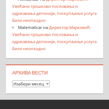
Увећани трошкови пословања и
одржавања депоније, поскупљење услуга
било неопходно
Matematicar
на
Директор Марковић:
Увећани трошкови пословања и
одржавања депоније, поскупљење услуга
било неопходно
АРХИВА ВЕСТИ
Архива
вести