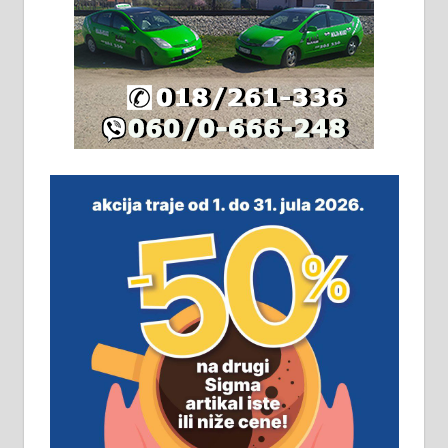
Издајем комплетно опремљену
халу на Житковачком путу, на
плацу површине око 7 ари.
064/321-80-51; 063/102-35-25
На продају легализована, нова,
незавршена кућа површине 160
м2 са плацем од 8 ари у Зеленом
виру у Алексинцу. Могућа
замена. 064/21-63-584
ПОСЛОВНИ ОГЛАСИ
Рудник и флотација Рудник
д.о.о. Рудник запошљава 20
помоћника рудара. Услови:
Основна школа, пожељно радно
искуство на истим и сличним