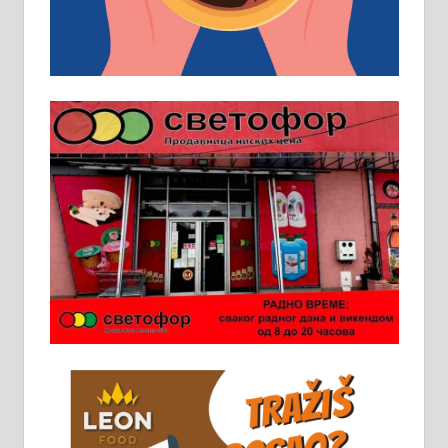
пословима, али не и неопходан
услов. Обезбеђен смештај,
превоз, исхрана. 032/57-41-122 –
локал 22
Пружам услуге завршних радова
у грађевини, хидроизолације и
молерских радова. 061/25-28-058
Ало таксију потребан возач са Б
категоријом. 064/02-85-511
Потребна два радника за рад на
стоваришту „Липа промет” у
Алексинцу. За више
информација доћи лично на
стовариште у улици Максима
Горког 26 сваког радног дана од
8 до 15 часова. 063/465-045