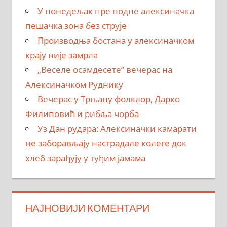
У понедељак пре подне алексиначка
пешачка зона без струје
Производња бостана у алексиначком
крају није замрла
„Веселе осамдесете” вечерас на
Алексиначком Руднику
Вечерас у Трњану фолклор, Дарко
Филиповић и рибља чорба
Уз Дан рудара: Алексиначки камарати
не заборављају настрадале колеге док
хлеб зарађују у туђим јамама
НАЈНОВИЈИ КОМЕНТАРИ