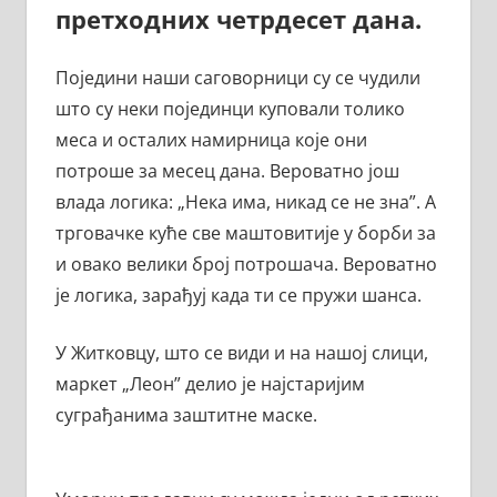
претходних четрдесет дана.
Поједини наши саговорници су се чудили
што су неки појединци куповали толико
меса и осталих намирница које они
потроше за месец дана. Вероватно још
влада логика: „Нека има, никад се не зна”. А
трговачке куће све маштовитије у борби за
и овако велики број потрошача. Вероватно
је логика, зарађуј када ти се пружи шанса.
У Житковцу, што се види и на нашој слици,
маркет „Леон” делио је најстаријим
суграђанима заштитне маске.