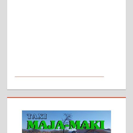
МАЛИ ОГЛАСИ
На продају кућа у Алексинцу,
београдски друм. Две одвојене
стамбене целине једна уз другу.
2х150м2, две гараже, централно
грејање на гас и дрва. Две
адресе. 063/71-74-023