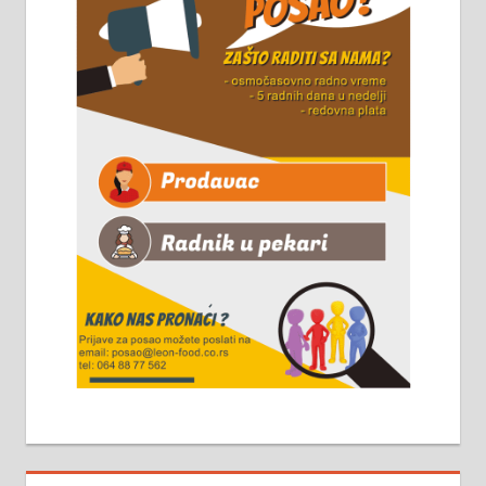
Чистим све врсте димњака.
061/32-13-445