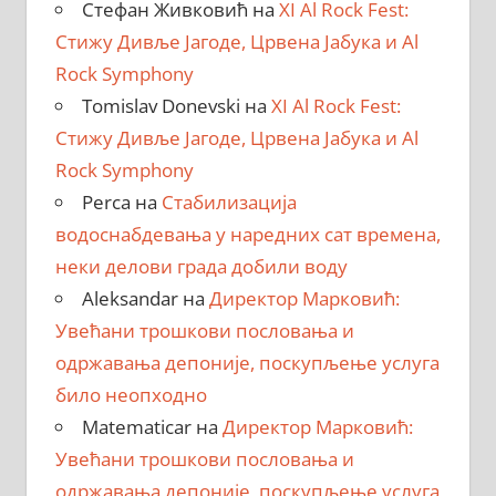
Стефан Живковић
на
XI Al Rock Fest:
Стижу Дивље Јагоде, Црвена Јабука и Al
Rock Symphony
Tomislav Donevski
на
XI Al Rock Fest:
Стижу Дивље Јагоде, Црвена Јабука и Al
Rock Symphony
Perca
на
Стабилизација
водоснабдевања у наредних сат времена,
неки делови града добили воду
Aleksandar
на
Директор Марковић:
Увећани трошкови пословања и
одржавања депоније, поскупљење услуга
било неопходно
Matematicar
на
Директор Марковић:
Увећани трошкови пословања и
одржавања депоније, поскупљење услуга