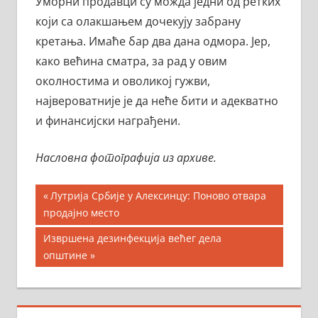
Уморни продавци су можда једни од ретких
који са олакшањем дочекују забрану
кретања. Имаће бар два дана одмора. Јер,
како већина сматра, за рад у овим
околностима и оволикој гужви,
највероватније је да неће бити и адекватно
и финансијски награђени.
Насловна фотографија из архиве.
Кретање
Previous
Лутрија Србије у Алексинцу: Поново отвара
Post:
продајно место
чланка
Next
Извршена дезинфекција већег дела
Post:
општине