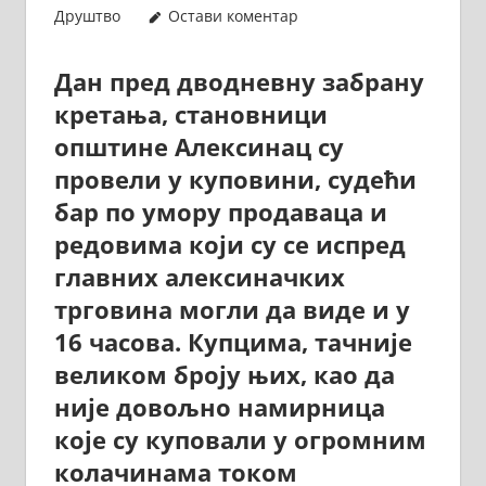
Друштво
Остави коментар
Дан пред дводневну забрану
кретања, становници
општине Алексинац су
провели у куповини, судећи
бар по умору продаваца и
редовима који су се испред
главних алексиначких
трговина могли да виде и у
16 часова. Купцима, тачније
великом броју њих, као да
није довољно намирница
које су куповали у огромним
колачинама током