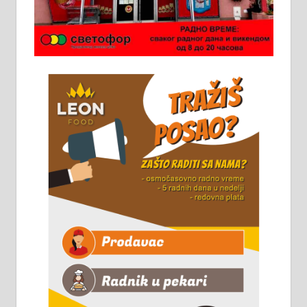
Потребна два радника за рад на
стоваришту „Липа промет” у
Алексинцу. За више
информација доћи лично на
стовариште у улици Максима
Горког 26 сваког радног дана од
8 до 15 часова. 063/465-045
Чистим све врсте димњака.
061/32-13-445