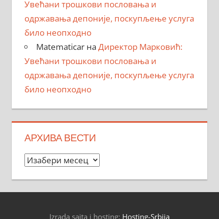
Увећани трошкови пословања и
одржавања депоније, поскупљење услуга
било неопходно
Matematicar
на
Директор Марковић:
Увећани трошкови пословања и
одржавања депоније, поскупљење услуга
било неопходно
АРХИВА ВЕСТИ
Архива
вести
Izrada sajta i hosting:
Hosting-Srbija