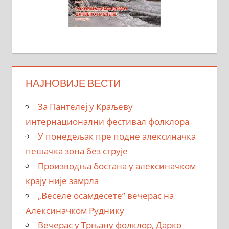
НАЈНОВИЈЕ ВЕСТИ
За Пантелеј у Краљеву
интернационални фестивал фолклора
У понедељак пре подне алексиначка
пешачка зона без струје
Производња бостана у алексиначком
крају није замрла
„Веселе осамдесете” вечерас на
Алексиначком Руднику
Вечерас у Трњану фолклор, Дарко