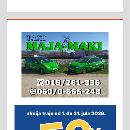
МАЛИ ОГЛАСИ
На продају кућа у Алексинцу,
београдски друм. Две одвојене
стамбене целине једна уз другу.
2х150м2, две гараже, централно
грејање на гас и дрва. Две
адресе. 063/71-74-023
Издајем комплетно опремљену
халу на Житковачком путу, на
плацу површине око 7 ари.
064/321-80-51; 063/102-35-25
На продају легализована, нова,
незавршена кућа површине 160
м2 са плацем од 8 ари у Зеленом
виру у Алексинцу. Могућа
замена. 064/21-63-584