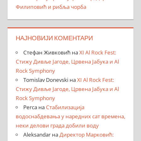
Филиповић и рибља чорба
НАЈНОВИЈИ КОМЕНТАРИ
Стефан Живковић
на
XI Al Rock Fest:
Стижу Дивље Јагоде, Црвена Јабука и Al
Rock Symphony
Tomislav Donevski
на
XI Al Rock Fest:
Стижу Дивље Јагоде, Црвена Јабука и Al
Rock Symphony
Perca
на
Стабилизација
водоснабдевања у наредних сат времена,
неки делови града добили воду
Aleksandar
на
Директор Марковић: