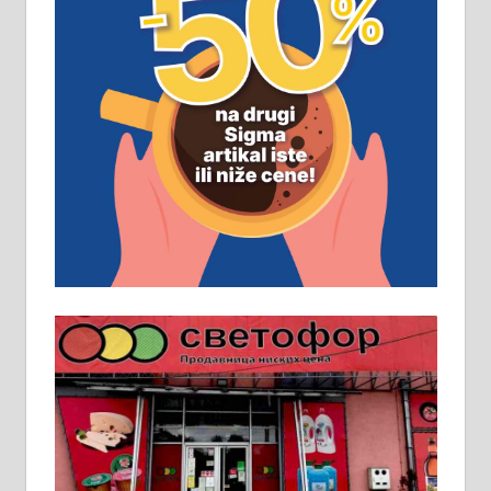
ПОСЛОВНИ ОГЛАСИ
Рудник и флотација Рудник
д.о.о. Рудник запошљава 20
помоћника рудара. Услови:
Основна школа, пожељно радно
искуство на истим и сличним
пословима, али не и неопходан
услов. Обезбеђен смештај,
превоз, исхрана. 032/57-41-122 –
локал 22
Пружам услуге завршних радова
у грађевини, хидроизолације и
молерских радова. 061/25-28-058
Ало таксију потребан возач са Б
категоријом. 064/02-85-511