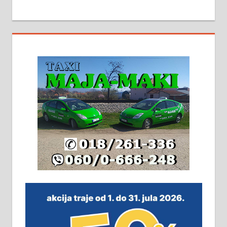
МАЛИ ОГЛАСИ
На продају кућа у Алексинцу,
београдски друм. Две одвојене
стамбене целине једна уз другу.
2х150м2, две гараже, централно
грејање на гас и дрва. Две
адресе. 063/71-74-023
Издајем комплетно опремљену
халу на Житковачком путу, на
плацу површине око 7 ари.
064/321-80-51; 063/102-35-25
На продају легализована, нова,
незавршена кућа површине 160
м2 са плацем од 8 ари у Зеленом
виру у Алексинцу. Могућа
замена. 064/21-63-584