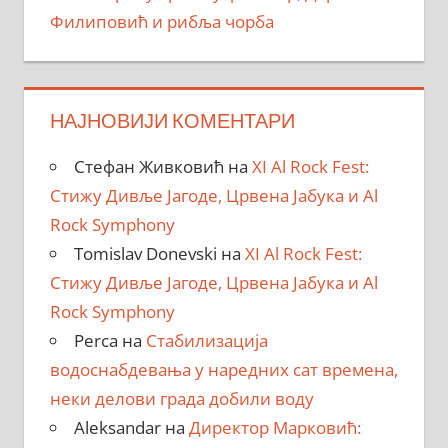
Филиповић и рибља чорба
НАЈНОВИЈИ КОМЕНТАРИ
Стефан Живковић
на
XI Al Rock Fest:
Стижу Дивље Јагоде, Црвена Јабука и Al
Rock Symphony
Tomislav Donevski
на
XI Al Rock Fest:
Стижу Дивље Јагоде, Црвена Јабука и Al
Rock Symphony
Perca
на
Стабилизација
водоснабдевања у наредних сат времена,
неки делови града добили воду
Aleksandar
на
Директор Марковић: