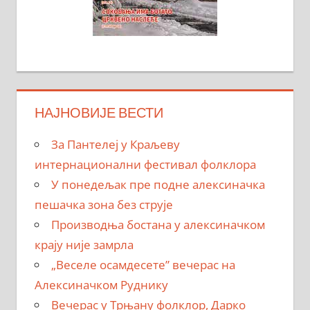
НАЈНОВИЈЕ ВЕСТИ
За Пантелеј у Краљеву
интернационални фестивал фолклора
У понедељак пре подне алексиначка
пешачка зона без струје
Производња бостана у алексиначком
крају није замрла
„Веселе осамдесете” вечерас на
Алексиначком Руднику
Вечерас у Трњану фолклор, Дарко