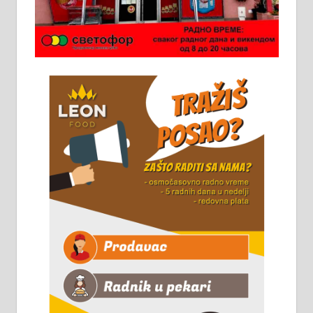
Потребна два радника за рад на
стоваришту „Липа промет” у
Алексинцу. За више
информација доћи лично на
стовариште у улици Максима
Горког 26 сваког радног дана од
8 до 15 часова. 063/465-045
Чистим све врсте димњака.
061/32-13-445