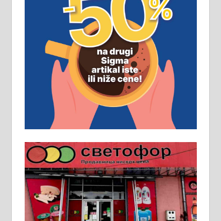
ПОСЛОВНИ ОГЛАСИ
Рудник и флотација Рудник
д.о.о. Рудник запошљава 20
помоћника рудара. Услови:
Основна школа, пожељно радно
искуство на истим и сличним
пословима, али не и неопходан
услов. Обезбеђен смештај,
превоз, исхрана. 032/57-41-122 –
локал 22
Пружам услуге завршних радова
у грађевини, хидроизолације и
молерских радова. 061/25-28-058
Ало таксију потребан возач са Б
категоријом. 064/02-85-511