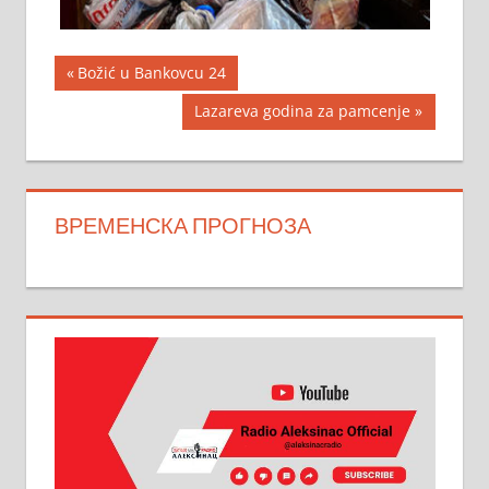
Кретање
Previous
Božić u Bankovcu 24
Post:
чланка
Next
Lazareva godina za pamcenje
Post:
ВРЕМЕНСКА ПРОГНОЗА