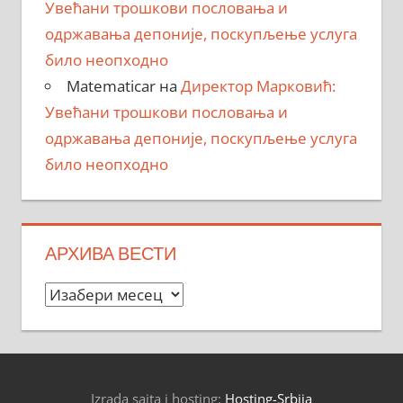
Увећани трошкови пословања и
одржавања депоније, поскупљење услуга
било неопходно
Matematicar
на
Директор Марковић:
Увећани трошкови пословања и
одржавања депоније, поскупљење услуга
било неопходно
АРХИВА ВЕСТИ
Архива
вести
Izrada sajta i hosting:
Hosting-Srbija