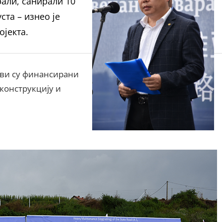
рали, санирали 10
ста – изнео је
ојекта.
дови су финансирани
конструкцију и