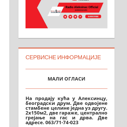
СЕРВИСНЕ ИНФОРМАЦИЈЕ
МАЛИ ОГЛАСИ
На продају кућа у Алексинцу,
београдски друм. Две одвојене
стамбене целине једна уз другу.
2х150м2, две гараже, централно
грејање на гас и дрва. Две
адресе. 063/71-74-023