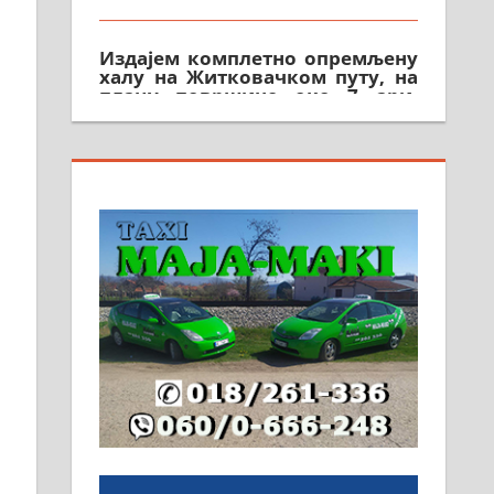
Издајем комплетно опремљену
халу на Житковачком путу, на
плацу површине око 7 ари.
064/321-80-51; 063/102-35-25
На продају легализована, нова,
незавршена кућа површине 160
м2 са плацем од 8 ари у
Зеленом виру у Алексинцу.
Могућа замена. 064/21-63-584
ПОСЛОВНИ ОГЛАСИ
Рудник и флотација Рудник
д.о.о. Рудник запошљава 20
помоћника рудара. Услови:
Основна школа, пожељно
радно искуство на истим и
сличним пословима, али не и
неопходан услов. Обезбеђен