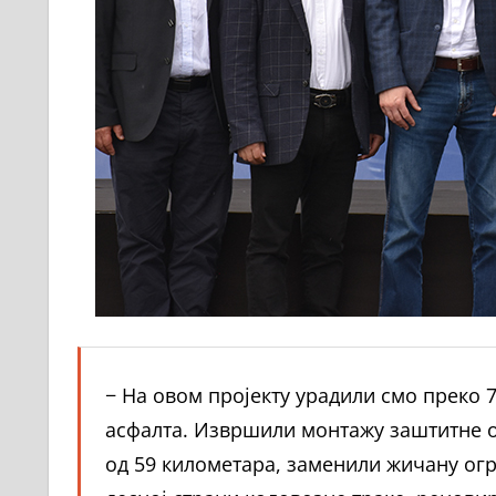
− На овом пројекту урадили смо преко 
асфалта. Извршили монтажу заштитне о
од 59 километара, заменили жичану огр