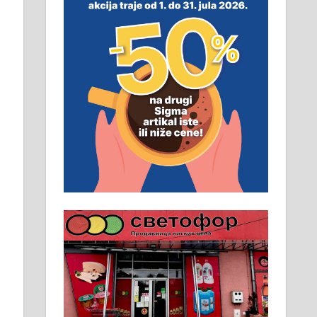
смештај, превоз, исхрана.
032/57-41-122 – локал 22
Пружам услуге завршних
радова у грађевини,
хидроизолације и молерских
радова. 061/25-28-058
Ало таксију потребан возач са Б
категоријом. 064/02-85-511
Потребна два радника за рад на
стоваришту „Липа промет” у
Алексинцу. За више
информација доћи лично на
стовариште у улици Максима
Горког 26 сваког радног дана од
8 до 15 часова. 063/465-045