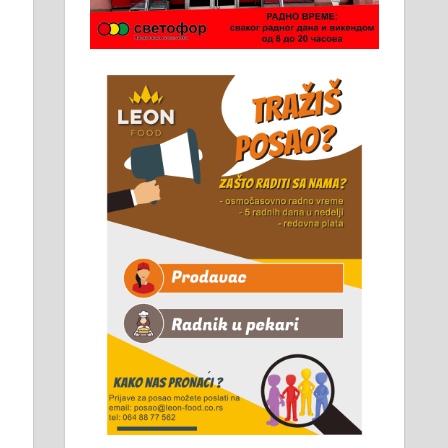
Чистим све врсте димњака.
061/32-13-445