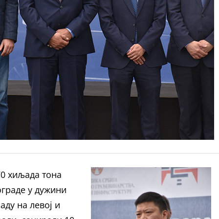
70 хиљада тона
граде у дужини
аду на левој и