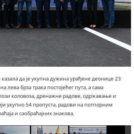
казала да је укупна дужина урађене деонице 23
а лева брза трака постојећег пута, а сама
лози коловоза, дренажне радове, одржавање и
ији укупно 54 пропуста, радови на потпорним
аћаја и саобраћајних знакова.