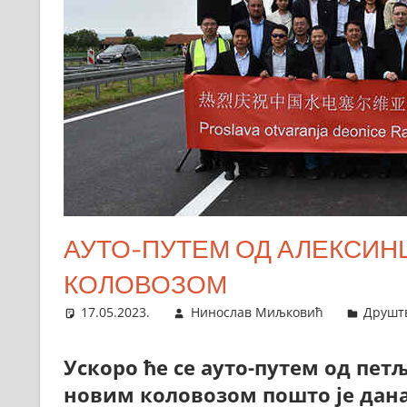
АУТО-ПУТЕМ ОД АЛЕКСИН
КОЛОВОЗОМ
17.05.2023.
Нинослав Миљковић
Друшт
Ускоро ће се ауто-путем од пет
новим коловозом пошто је дана