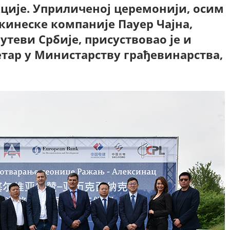
ције. Уприличеној церемонији, осим
кинеске компаније Пауер Чајна,
утеви Србије, присуствовао је и
тар у Министарству грађевинарства,