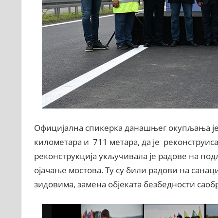
Официјална спикерка данашњег окупљања је 
километара и 711 метара, да је реконструисан
реконструкција укључивала је радове на под
ојачање мостова. Ту су били радови на санац
зидовима, замена објеката безбедности саобр