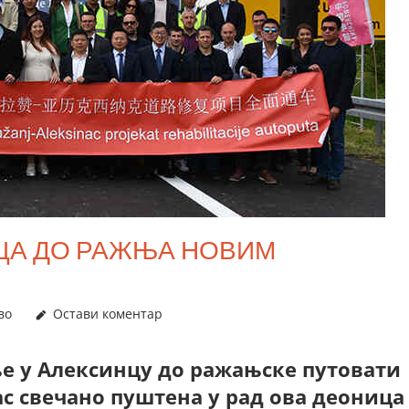
ЦА ДО РАЖЊА НОВИМ
во
Остави коментар
ље у Алексинцу до ражањске путовати
с свечано пуштена у рад ова деоница