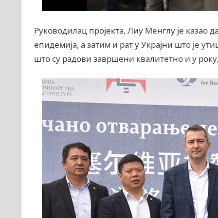
Руководилац пројекта, Лиу Менглу је казао д
епидемија, а затим и рат у Украјни што је ут
што су радови завршени квалитетно и у року,