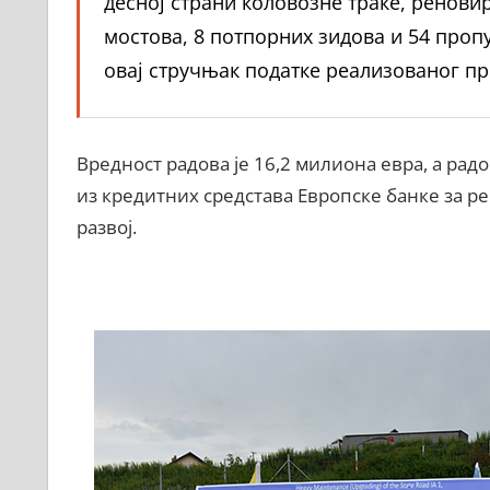
десној страни коловозне траке, ренови
мостова, 8 потпорних зидова и 54 пропу
овај стручњак податке реализованог пр
Вредност радова је 16,2 милиона евра, а ра
из кредитних средстава Европске банке за ре
развој.