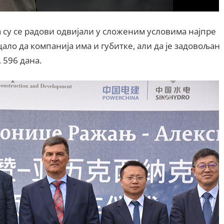
а су се радови одвијали у сложеним условима најпре
ицало да компанија има и губитке, али да је задовољан
 596 дана.