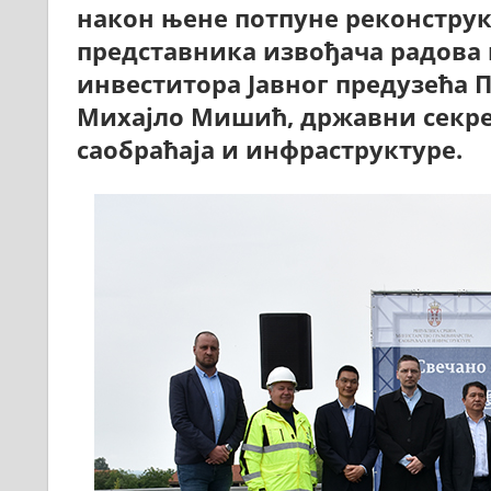
након њене потпуне реконструк
представника извођача радова 
инвеститора Јавног предузећа П
Михајло Мишић, државни секре
саобраћаја и инфраструктуре.