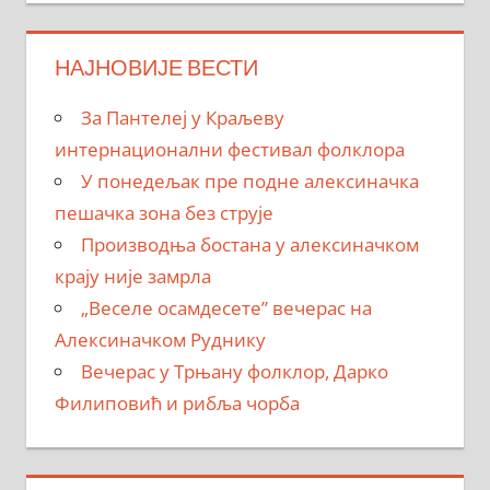
НАЈНОВИЈЕ ВЕСТИ
За Пантелеј у Краљеву
интернационални фестивал фолклора
У понедељак пре подне алексиначка
пешачка зона без струје
Производња бостана у алексиначком
крају није замрла
„Веселе осамдесете” вечерас на
Алексиначком Руднику
Вечерас у Трњану фолклор, Дарко
Филиповић и рибља чорба