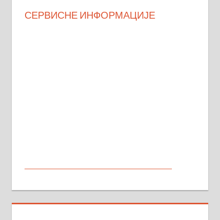
СЕРВИСНЕ ИНФОРМАЦИЈЕ
МАЛИ ОГЛАСИ
На продају кућа у Алексинцу,
београдски друм. Две одвојене