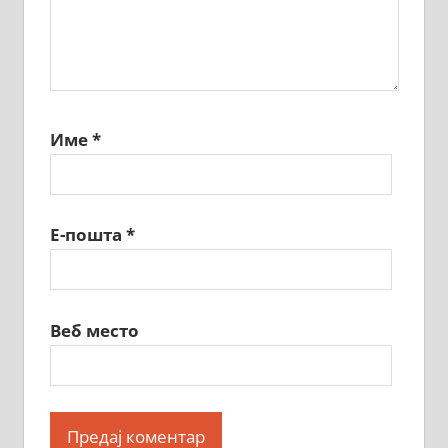
Име
*
Е-пошта
*
Веб место