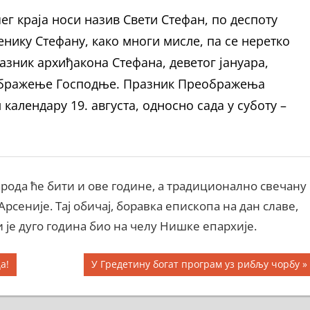
ег краја носи назив Свети Стефан, по деспоту
енику Стефану, како многи мисле, па се неретко
разник архиђакона Стефана, деветог јануара,
реображење Господње. Празник Преображења
календару 19. августа, односно сада у суботу –
рода ће бити и ове године, а традиционално свечану
сеније. Тај обичај, боравка епископа на дан славе,
и је дуго година био на челу Нишке епархије.
Next
а!
У Гредетину богат програм уз рибљу чорбу
Post: