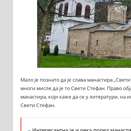
Мало је познато да је слава манастира „Све
многи мисле да је то Свети Стефан. Право об
манастира, који каже да се у литератури, на 
Свети Стефан.
‒ Интересантна је и река поред манасти