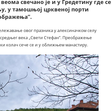
 веома свечано је и у Гредетину где се
у, у тамошњој црквеној порти
ображења”.
обележавање овог празника у алексиначком селу
 средњег века „Свети Стефан”. Преображење
ски колач сече се и у оближњем манастиру.