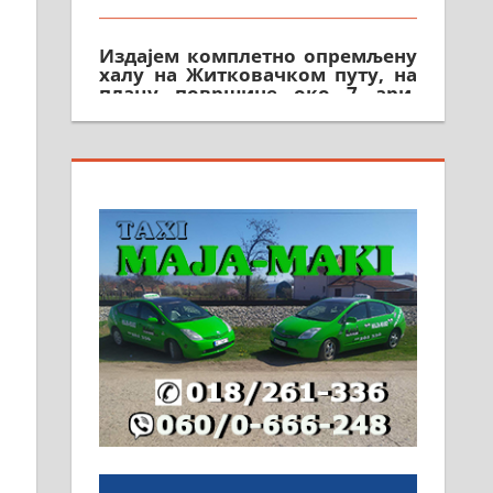
Издајем комплетно опремљену
халу на Житковачком путу, на
плацу површине око 7 ари.
064/321-80-51; 063/102-35-25
На продају легализована, нова,
незавршена кућа површине 160
м2 са плацем од 8 ари у
Зеленом виру у Алексинцу.
Могућа замена. 064/21-63-584
ПОСЛОВНИ ОГЛАСИ
Рудник и флотација Рудник
д.о.о. Рудник запошљава 20
помоћника рудара. Услови:
Основна школа, пожељно
радно искуство на истим и
сличним пословима, али не и