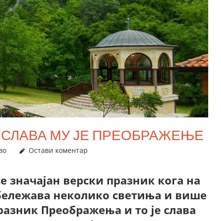
А СЛАВА МУ ЈЕ ПРЕОБРАЖЕЊЕ
во
Остави коментар
е значајан верски празник кога на
бележава неколико светиња и више
 празник Преображења и то је слава