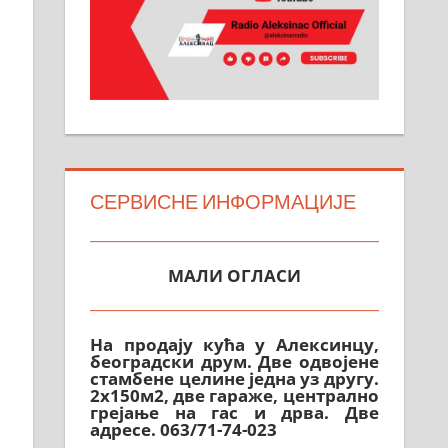
СЕРВИСНЕ ИНФОРМАЦИЈЕ
МАЛИ ОГЛАСИ
На продају кућа у Алексинцу,
београдски друм. Две одвојене
стамбене целине једна уз другу.
2х150м2, две гараже, централно
грејање на гас и дрва. Две
адресе. 063/71-74-023