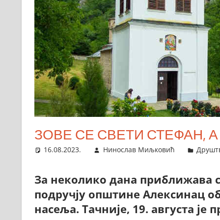
ЗОВЕ СЕ СВЕТИ СТЕФАН, 
16.08.2023.
Нинослав Миљковић
Друшт
За неколико дана приближава с
подручју општине Алексинац о
насеља. Тачније, 19. августа је