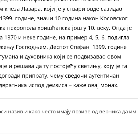
кнеза Лазара, који је у ствари овде сазидао
399. године, значи 10 година након Косовског
ека некропола хришћанска још у 10. веку. Онда је
 1370 и неке године, на пример 4, 5, 6. подигла
ажењу Господњем. Деспот Стефан 1399. године
игумана и духовника који се подвизавао овом
је и решава да ту постојећу светињу, коју је та
догради припрату, чему сведочи аутентичан
двратника испод деизиса – каже овај монах.
си назив и како често имају позиве од верника да им