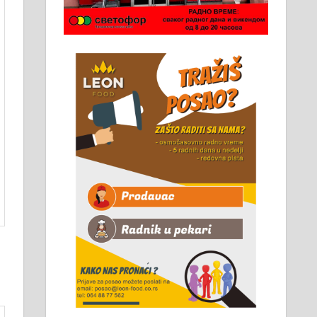
Чистим све врсте димњака.
061/32-13-445