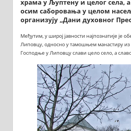
храма у Љуптену и целог села, а
осим саборовања у целом насељ
организују „Дани духовног Пре
Међутим, у широј јавности најпознатије је 
Липовцу, односно у тамошњем манастиру из
Господње у Липовцу слави цело село, а слав