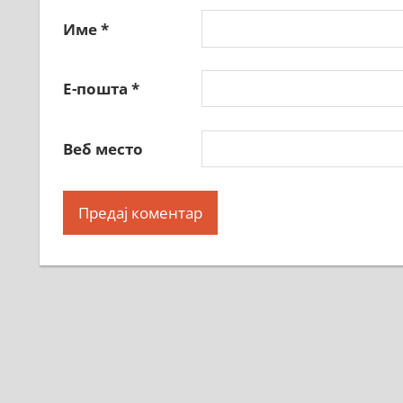
Име
*
Е-пошта
*
Веб место