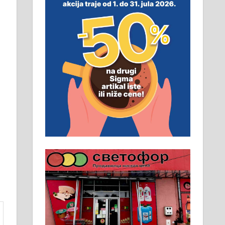
неопходан услов. Обезбеђен
смештај, превоз, исхрана.
032/57-41-122 – локал 22
Пружам услуге завршних
радова у грађевини,
хидроизолације и молерских
радова. 061/25-28-058
Ало таксију потребан возач са Б
категоријом. 064/02-85-511
Потребна два радника за рад на
стоваришту „Липа промет” у
Алексинцу. За више
информација доћи лично на
стовариште у улици Максима
Горког 26 сваког радног дана од
8 до 15 часова. 063/465-045