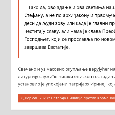
‒ Тако да, ово здање и ова светиња наш
Стефану, а не по архиђакону и првомуч
деси да људи зову или када је главни п
честитају славу, али нама је слава П
Господњег, који се прославља по новом 
завршава Евстатије.
Свечано и уз масовно окупљање верујућег на
литургију служиће нишки епископ господин Ар
установио је упокојени патријарх Иринеј, кој
Кретање
Previous
„Корман 2023”: Петарда Нишлија против Корманац
Post:
чланка