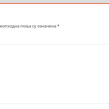
еопходна поља су означена
*