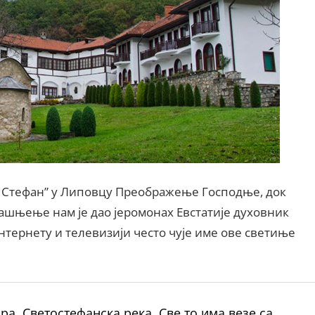
ти Стефан” у Липовцу Преображење Господње, док
јашњење нам је дао јеромонах Евстатије духовник
интернету и телевизији често чује име ове светиње
ра, Светостефанска река. Све то има везе са