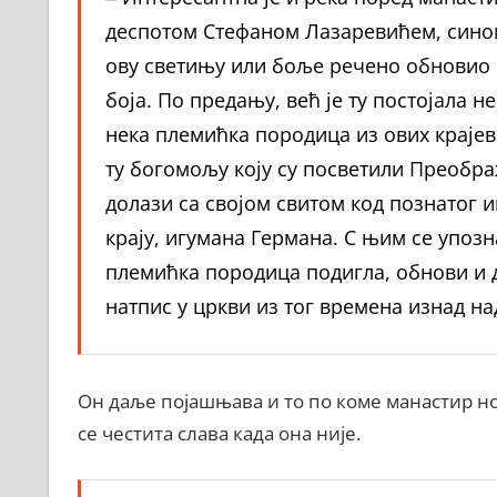
деспотом Стефаном Лазаревићем, сином 
ову светињу или боље речено обновио 1
боја. По предању, већ је ту постојала н
нека племићка породица из ових крајева
ту богомољу коју су посветили Преобр
долази са својом свитом код познатог 
крају, игумана Германа. С њим се упозна
племићка породица подигла, обнови и 
натпис у цркви из тог времена изнад на
Он даље појашњава и то по коме манастир но
се честита слава када она није.