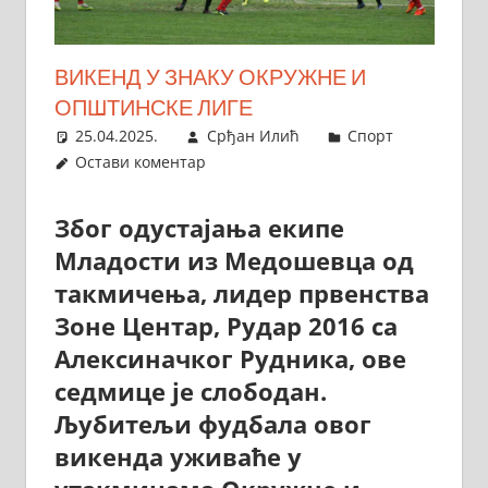
ВИКЕНД У ЗНАКУ ОКРУЖНЕ И
ОПШТИНСКЕ ЛИГЕ
25.04.2025.
Срђан Илић
Спорт
Остави коментар
Због одустајања екипе
Младости из Медошевца од
такмичења, лидер првенства
Зоне Центар, Рудар 2016 са
Алексиначког Рудника, ове
седмице је слободан.
Љубитељи фудбала овог
викенда уживаће у