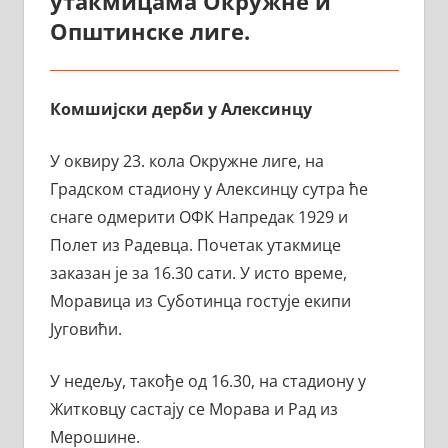
утакмицама Окружне и
Општинске лиге.
Комшијски
дерби у Алексинцу
У оквиру 23. кола Окружне лиге, на
Градском стадиону у Алексинцу сутра ће
снаге одмерити ОФК Напредак 1929 и
Полет из Радевца. Почетак утакмице
заказан је за 16.30 сати. У исто време,
Моравица из Суботинца гостује екипи
Југовићи.
У недељу, такође од 16.30, на стадиону у
Житковцу састају се Морава и Рад из
Мерошине.