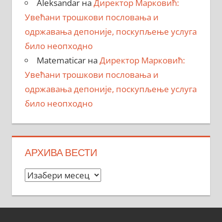
Aleksandar
на
Директор Марковић:
Увећани трошкови пословања и
одржавања депоније, поскупљење услуга
било неопходно
Matematicar
на
Директор Марковић:
Увећани трошкови пословања и
одржавања депоније, поскупљење услуга
било неопходно
АРХИВА ВЕСТИ
Архива
вести