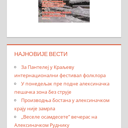
НАЈНОВИЈЕ ВЕСТИ
За Пантелеј у Краљеву
интернационални фестивал фолклора
У понедељак пре подне алексиначка
пешачка зона без струје
Производња бостана у алексиначком
крају није замрла
„Веселе осамдесете” вечерас на
Алексиначком Руднику