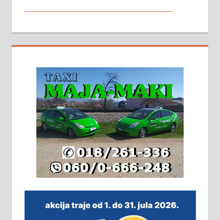
МАЛИ ОГЛАСИ
На продају кућа у Алексинцу,
београдски друм. Две одвојене
стамбене целине једна уз другу.
2х150м2, две гараже, централно
грејање на гас и дрва. Две
адресе. 063/71-74-023
Издајем комплетно опремљену
халу на Житковачком путу, на
плацу површине око 7 ари.
064/321-80-51; 063/102-35-25
На продају легализована, нова,
незавршена кућа површине 160
м2 са плацем од 8 ари у Зеленом
виру у Алексинцу. Могућа