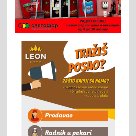
категоријом. 064/02-85-511
Потребна два радника за рад на
стоваришту „Липа промет” у
Алексинцу. За више
информација доћи лично на
стовариште у улици Максима
Горког 26 сваког радног дана од
8 до 15 часова. 063/465-045
Чистим све врсте димњака.
061/32-13-445