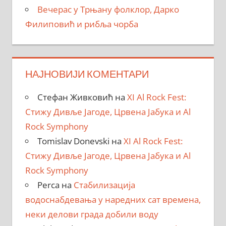
Вечерас у Трњану фолклор, Дарко
Филиповић и рибља чорба
НАЈНОВИЈИ КОМЕНТАРИ
Стефан Живковић
на
XI Al Rock Fest:
Стижу Дивље Јагоде, Црвена Јабука и Al
Rock Symphony
Tomislav Donevski
на
XI Al Rock Fest:
Стижу Дивље Јагоде, Црвена Јабука и Al
Rock Symphony
Perca
на
Стабилизација
водоснабдевања у наредних сат времена,
неки делови града добили воду