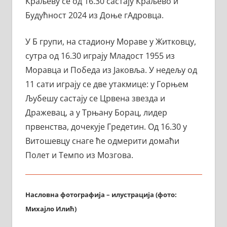
Краљеву се од 16.30 састају Краљево и
Будућност 2024 из Доње гАдровца.
У Б групи, на стадиону Мораве у Житковцу,
сутра од 16.30 играју Младост 1955 из
Моравца и Победа из Јаковља. У недељу од
11 сати играју се две утакмице: у Горњем
Љубешу састају се Црвена звезда и
Дражевац, а у Трњану Борац, лидер
првенства, дочекује Гредетин. Од 16.30 у
Витошевцу снаге ће одмерити домаћи
Полет и Темпо из Мозгова.
Насловна фотографија – илустрација (фото:
Михајло Илић)