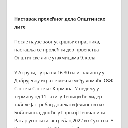
Наставак
пролећног
дела
Општинске
лиге
После паузе због ускршњих празника,
наставља се пролећни део првенства
Општинске лиге утакмицама 9. кола.
У А групи, сутра од 16.30 на игралишту у
Добрујевцу игра се меч између домаће ОФК
Слоге и Слоге из Кормана. У недељу у
термину од 11 сати, у Тешици ће лидер
табеле Јастребац дочекати Јединство из
Бобовишта, док ће у Горњој Пешчаници
Ратар угостити Јастребац 2022 из Сухотна. У