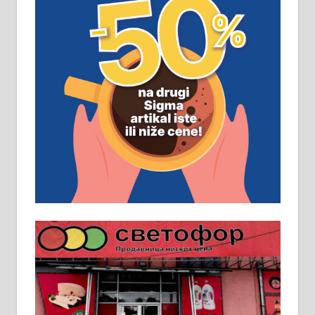
замена. 064/21-63-584
ПОСЛОВНИ ОГЛАСИ
Рудник и флотација Рудник
д.о.о. Рудник запошљава 20
помоћника рудара. Услови:
Основна школа, пожељно радно
искуство на истим и сличним
пословима, али не и неопходан
услов. Обезбеђен смештај,
превоз, исхрана. 032/57-41-122 –
локал 22
Пружам услуге завршних радова
у грађевини, хидроизолације и
молерских радова. 061/25-28-058
Ало таксију потребан возач са Б