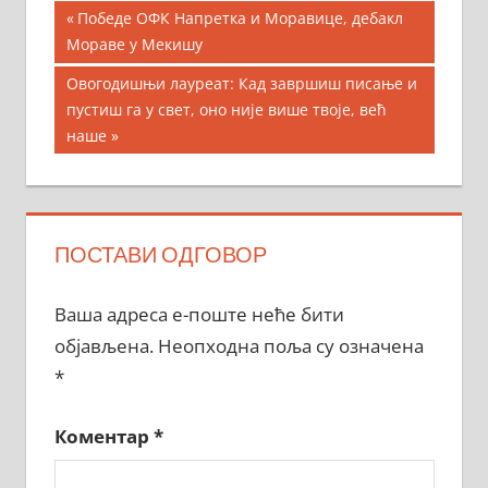
Кретање
Previous
Победе OФК Напретка и Моравице, дебакл
Post:
Мораве у Мекишу
чланка
Next
Овогодишњи лауреат: Кад завршиш писање и
Post:
пустиш га у свет, оно није више твоје, већ
наше
ПОСТАВИ ОДГОВОР
Ваша адреса е-поште неће бити
објављена.
Неопходна поља су означена
*
Коментар
*