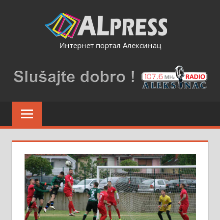
Skip
to
content
Интернет портал Алексинац