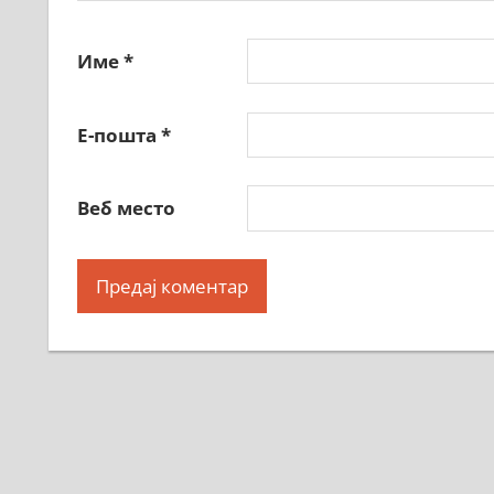
Име
*
Е-пошта
*
Веб место