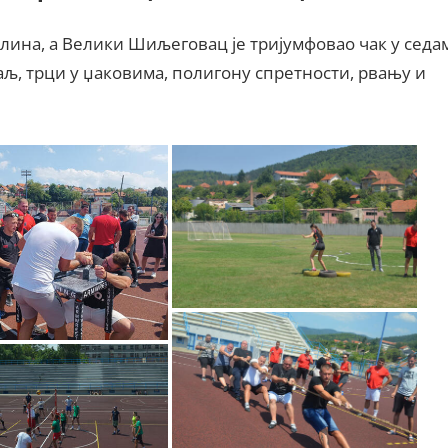
плина, а Велики Шиљеговац је тријумфовао чак у седа
даљ, трци у џаковима, полигону спретности, рвању и