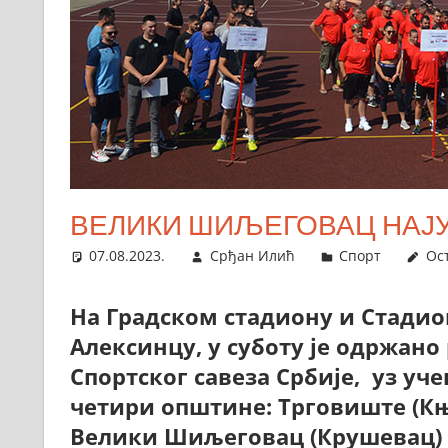
ВЕЛИКИ ШИЉЕГОВАЦ НАЈ
07.08.2023.
Срђан Илић
Спорт
Ос
На Градском стадиону и Стадион
Алексинцу, у суботу је одржан
Спортског савеза Србије, уз у
четири општине: Трговиште (Књ
Велики Шиљеговац (Крушевац) 