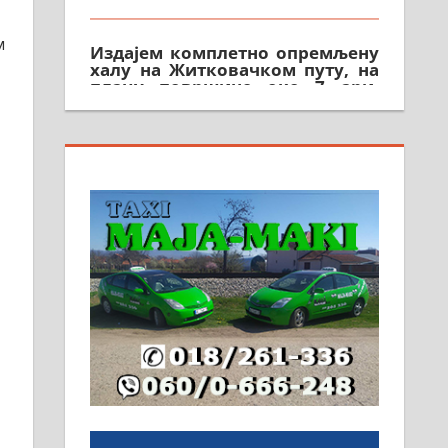
Издајем комплетно опремљену
м
халу на Житковачком путу, на
плацу површине око 7 ари.
064/321-80-51; 063/102-35-25
На продају легализована, нова,
незавршена кућа површине 160
м2 са плацем од 8 ари у
Зеленом виру у Алексинцу.
Могућа замена. 064/21-63-584
ПОСЛОВНИ ОГЛАСИ
Рудник и флотација Рудник
д.о.о. Рудник запошљава 20
помоћника рудара. Услови:
Основна школа, пожељно
радно искуство на истим и
сличним пословима, али не и