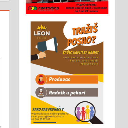
Чистим све врсте димњака.
061/32-13-445