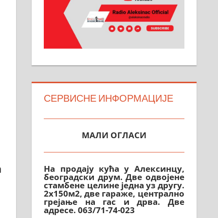
СЕРВИСНЕ ИНФОРМАЦИЈЕ
МАЛИ ОГЛАСИ
На продају кућа у Алексинцу,
београдски друм. Две одвојене
а
стамбене целине једна уз другу.
2х150м2, две гараже, централно
грејање на гас и дрва. Две
адресе. 063/71-74-023