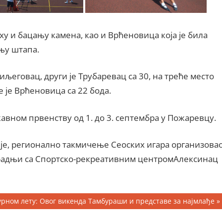
ху и бацању камена, као и Врћеновица која је била
њу штапа.
иљеговац, други је Трубаревац са 30, на треће место
е је Врћеновица са 22 бода.
жавном првенству од 1. до 3. септембра у Пожаревцу.
је, регионално такмичење Сеоских игара организова
арадњи са Спортско-рекреативним центрoмАлексинац
урном лету: Овог викенда Тамбураши и представе за најмлађе