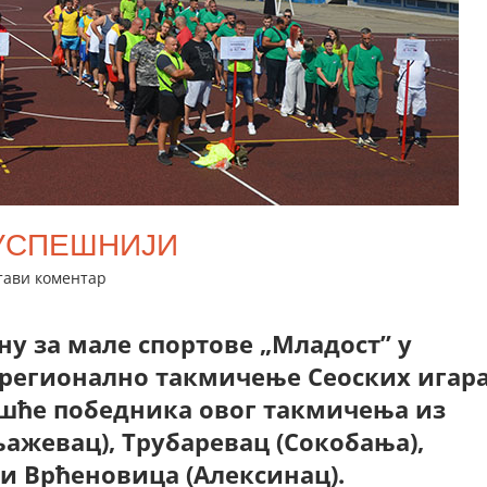
УСПЕШНИЈИ
тави коментар
у за мале спортове „Младост” у
о регионално такмичење Сеоских игар
чешће победника овог такмичења из
ажевац), Трубаревац (Сокобања),
и Врћеновица (Алексинац).