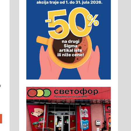
неопходан услов. Обезбеђен
смештај, превоз, исхрана.
032/57-41-122 – локал 22
Пружам услуге завршних
радова у грађевини,
хидроизолације и молерских
радова. 061/25-28-058
Ало таксију потребан возач са Б
категоријом. 064/02-85-511
о
Потребна два радника за рад на
стоваришту „Липа промет” у
Алексинцу. За више
информација доћи лично на
стовариште у улици Максима
Горког 26 сваког радног дана од
8 до 15 часова. 063/465-045