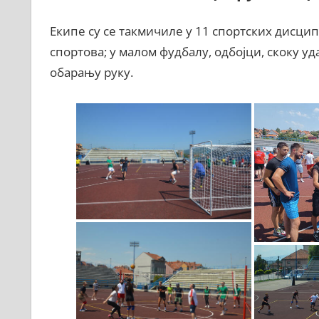
Екипе су се такмичиле у 11 спортских дисци
спортова; у малом фудбалу, одбојци, скоку у
обарању руку.