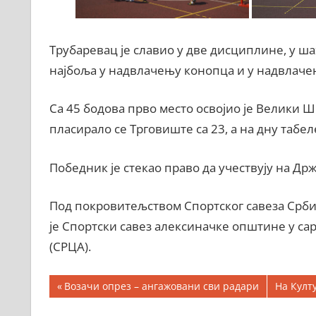
Трубаревац је славио у две дисциплине, у ша
најбоља у надвлачењу конопца и у надвлаче
Са 45 бодова прво место освојио је Велики Ш
пласирало се Трговиште са 23, а на дну табел
Победник је стекао право да учествују на Др
Под покровитељством Спортског савеза Срби
је Спортски савез алексиначке општине у с
(СРЦА).
Кретање
Previous
Next
Возачи опрез – ангажовани сви радари
На Култ
Post:
Post:
чланка