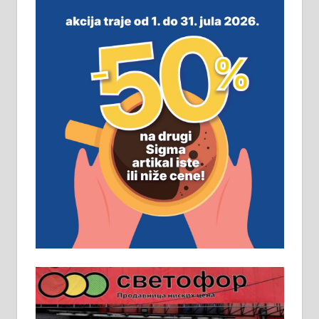
замена. 064/21-63-584
ПОСЛОВНИ ОГЛАСИ
Рудник и флотација Рудник
д.о.о. Рудник запошљава 20
помоћника рудара. Услови:
Основна школа, пожељно радно
искуство на истим и сличним
пословима, али не и неопходан
услов. Обезбеђен смештај,
превоз, исхрана. 032/57-41-122 –
локал 22
Пружам услуге завршних радова
у грађевини, хидроизолације и
молерских радова. 061/25-28-058