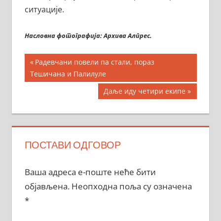
ситуације.
Насловна фотографија: Архива Алпрес.
Кретање
Previous
Радевчани повели па стали, пораз
Post:
Тешичана и Палилуле
чланка
Next
Даље иду четири екипе
Post:
ПОСТАВИ ОДГОВОР
Ваша адреса е-поште неће бити
објављена.
Неопходна поља су означена
*