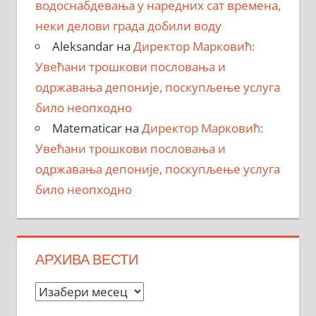
водоснабдевања у наредних сат времена,
неки делови града добили воду
Aleksandar
на
Директор Марковић:
Увећани трошкови пословања и
одржавања депоније, поскупљење услуга
било неопходно
Matematicar
на
Директор Марковић:
Увећани трошкови пословања и
одржавања депоније, поскупљење услуга
било неопходно
АРХИВА ВЕСТИ
Архива
вести