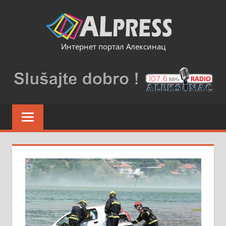
Skip
to
content
Интернет портал Алексинац