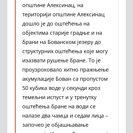
општине Алексинац, на
територији општине Алексинац
дошло је до оштећења на
објектима старије градње и на
брани на Бованском језеру до
структурних оштећења које могу
изазвати рушење бране. То је
проузроковало хитно пражњење
акумулације Бован са пропустом
50 кубика воде у секунди кроз
темељни испуст и у тренутку
оштећења бране на води се
налазе два чамца и седам лица –
започео је објашњавање