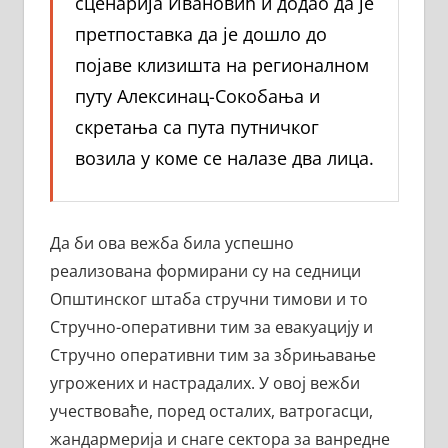
сценариjа Ивановић и додао да је
претпоставка да је дошло до
појаве клизишта на регионалном
путу Алексинац-Сокобања и
скретања са пута путничког
возила у коме се налазе два лица.
Да би ова вежба била успешно
реализована формирани су на седници
Општинског штаба стручни тимови и то
Стручно-оперативни тим за евакуацију и
Стручно оперативни тим за збрињавање
угрожених и настрадалих. У овој вежби
учествоваће, поред осталих, ватрогасци,
жандармерија и снаге сектора за ванредне