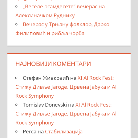
„Веселе осамдесете” вечерас на
Алексиначком Руднику
Вечерас у Трњану фолклор, Дарко
Филиповић и рибља чорба
НАЈНОВИЈИ КОМЕНТАРИ
Стефан Живковић
на
XI Al Rock Fest:
Стижу Дивље Јагоде, Црвена Јабука и Al
Rock Symphony
Tomislav Donevski
на
XI Al Rock Fest:
Стижу Дивље Јагоде, Црвена Јабука и Al
Rock Symphony
Perca
на
Стабилизација