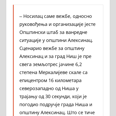
‒ Носилац саме вежбе, односно
руковођења и организације јесте
Општински штаб за ванредне
ситуације у општини Алексинац.
Сценарио вежбе за општину
Алексинац и за град Ниш је пре
свега земљотрес јачине 6,2
степена Меркалијеве скале са
епицентром 16 километара
северозападно од Ниша у
трајању од 30 секунди, који је
погодио подручје града Ниша и
општину Алексинац. Што се тиче