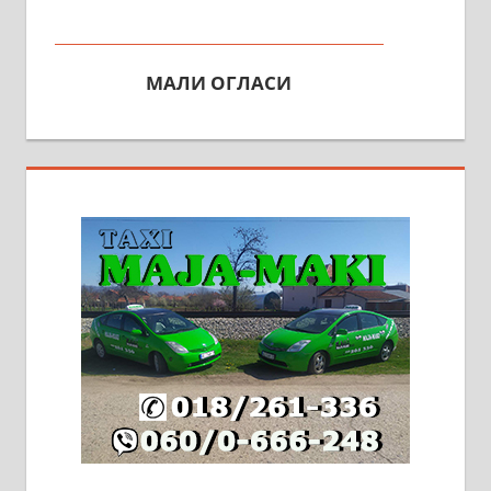
МАЛИ ОГЛАСИ
На продају кућа у Алексинцу,
београдски друм. Две одвојене
стамбене целине једна уз другу.
2х150м2, две гараже, централно
грејање на гас и дрва. Две
адресе. 063/71-74-023
Издајем комплетно опремљену
халу на Житковачком путу, на
плацу површине око 7 ари.
064/321-80-51; 063/102-35-25
На продају легализована, нова,
незавршена кућа површине 160
м2 са плацем од 8 ари у Зеленом
виру у Алексинцу. Могућа