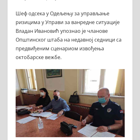
Шеф одсека у Одељењу за управљање
ризицима у Управи за ванредне ситуације
Владан Ивановић упознао је чланове
Општинског штаба на недавној седници са
предвиђеним сценариом извођења
октобарске вежбе.