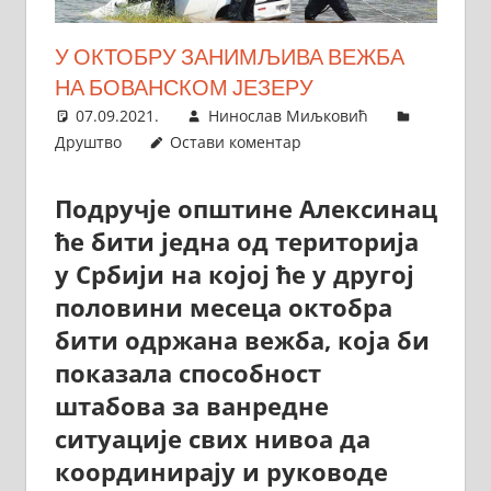
У ОКТОБРУ ЗАНИМЉИВА ВЕЖБА
НА БОВАНСКОМ ЈЕЗЕРУ
07.09.2021.
Нинослав Миљковић
Друштво
Остави коментар
Подручје општине Алексинац
ће бити једна од територија
у Србији на којој ће у другој
половини месеца октобра
бити одржана вежба, која би
показала способност
штабова за ванредне
ситуације свих нивоа да
координирају и руководе