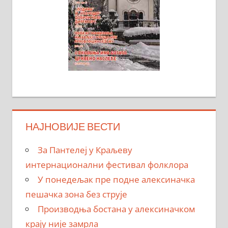
НАЈНОВИЈЕ ВЕСТИ
За Пантелеј у Краљеву
интернационални фестивал фолклора
У понедељак пре подне алексиначка
пешачка зона без струје
Производња бостана у алексиначком
крају није замрла