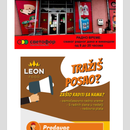
Ало таксију потребан возач са Б
категоријом. 064/02-85-511
Потребна два радника за рад на
стоваришту „Липа промет” у
Алексинцу. За више
информација доћи лично на
стовариште у улици Максима
Горког 26 сваког радног дана од
8 до 15 часова. 063/465-045
Чистим све врсте димњака.
061/32-13-445