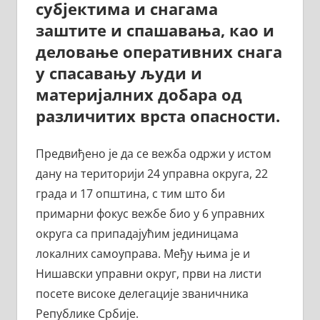
субјектима и снагама
заштите и спашавања, као и
деловање оперативних снага
у спасавању људи и
материјалних добара од
различитих врста опасности.
Предвиђено је да се вежба одржи у истом
дану на територији 24 управна округа, 22
града и 17 општина, с тим што би
примарни фокус вежбе био у 6 управних
округа са припадајућим јединицама
локалних самоуправа. Међу њима је и
Нишавски управни округ, први на листи
посете високе делегације званичника
Републике Србије.