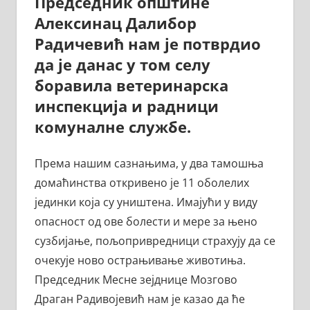
Председник општине
Алексинац Далибор
Радичевић нам је потврдио
да је данас у том селу
боравила ветеринарска
инспекција и радници
комуналне службе.
Према нашим сазнањима, у два тамошња
домаћинства откривено је 11 оболелих
јединки која су уништена. Имајући у виду
опасност од ове болести и мере за њено
сузбијање, пољопривредници страхују да се
очекује ново острањивање животиња.
Председник Месне зејднице Мозгово
Драган Радивојевић нам је казао да ће