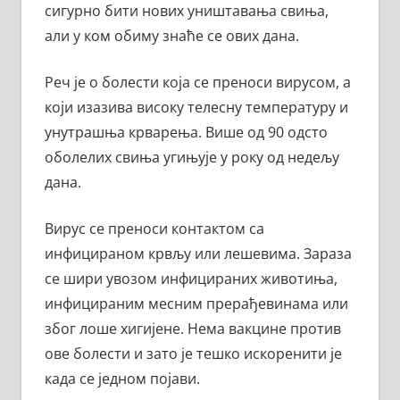
сигурно бити нових уништавања свиња,
али у ком обиму знаће се ових дана.
Реч је о болести која се преноси вирусом, а
који изазива високу телесну температуру и
унутрашња крварења. Више од 90 одсто
оболелих свиња угињује у року од недељу
дана.
Вирус се преноси контактом са
инфицираном крвљу или лешевима. Зараза
се шири увозом инфицираних животиња,
инфицираним месним прерађевинама или
због лоше хигијене. Нема вакцине против
ове болести и зато је тешко искоренити је
када се једном појави.