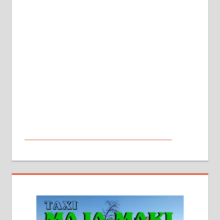
МАЛИ ОГЛАСИ
На продају кућа у Алексинцу,
београдски друм. Две одвојене
стамбене целине једна уз другу.
2х150м2, две гараже, централно
грејање на гас и дрва. Две