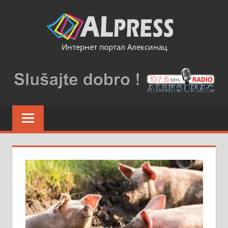
Skip
to
content
Интернет портал Алексинац