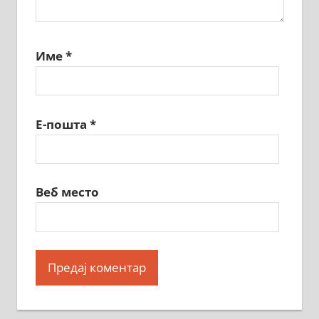
Име
*
Е-пошта
*
Веб место