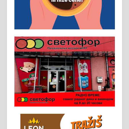
Основна школа, пожељно радно
искуство на истим и сличним
пословима, али не и неопходан
услов. Обезбеђен смештај,
превоз, исхрана. 032/57-41-122 –
локал 22
Пружам услуге завршних радова
у грађевини, хидроизолације и
молерских радова. 061/25-28-058
Ало таксију потребан возач са Б
категоријом. 064/02-85-511
Потребна два радника за рад на
стоваришту „Липа промет” у
Алексинцу. За више
информација доћи лично на
стовариште у улици Максима
Горког 26 сваког радног дана од