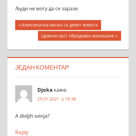
Људи не могу да се заразе.
Кретање
Previous
Алексиначка мачка са девет живота
Post:
чланка
Next
Црвени крст обрадовао малишане
Post:
ЈЕДАН КОМЕНТАР
Djoka
каже:
29.01.2021. у 19:38
A divljih svinja?
Reply