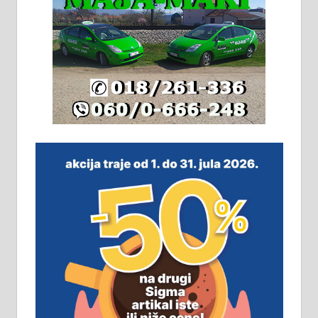
адресе. 063/71-74-023
Издајем комплетно опремљену
халу на Житковачком путу, на
плацу површине око 7 ари.
064/321-80-51; 063/102-35-25
На продају легализована, нова,
незавршена кућа површине 160
м2 са плацем од 8 ари у Зеленом
виру у Алексинцу. Могућа
замена. 064/21-63-584
ПОСЛОВНИ ОГЛАСИ
Рудник и флотација Рудник
д.о.о. Рудник запошљава 20
помоћника рудара. Услови: