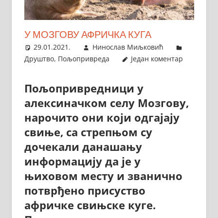
У МОЗГОВУ АФРИЧКА КУГА
29.01.2021.
Нинослав Миљковић
Друштво
,
Пољопривреда
Један коментар
Пољопривредници у
алексиначком селу Мозгову,
нарочито они који одгајају
свиње, са стрепњом су
дочекали данашању
информацију да је у
њиховом месту и званично
потврђено присуство
афричке свињске куге.