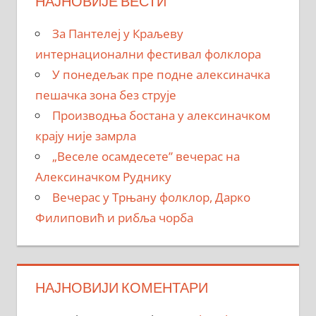
НАЈНОВИЈЕ ВЕСТИ
За Пантелеј у Краљеву
интернационални фестивал фолклора
У понедељак пре подне алексиначка
пешачка зона без струје
Производња бостана у алексиначком
крају није замрла
„Веселе осамдесете” вечерас на
Алексиначком Руднику
Вечерас у Трњану фолклор, Дарко
Филиповић и рибља чорба
НАЈНОВИЈИ КОМЕНТАРИ