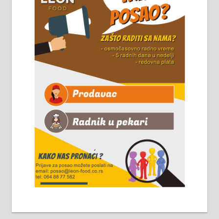
8 до 15 часова. 063/465-045
Чистим све врсте димњака.
061/32-13-445