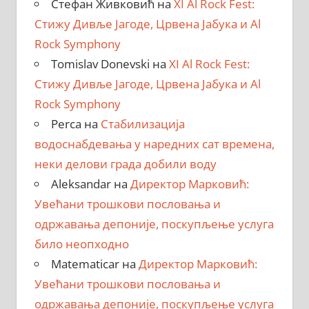
Стефан Живковић
на
XI Al Rock Fest:
Стижу Дивље Јагоде, Црвена Јабука и Al
Rock Symphony
Tomislav Donevski
на
XI Al Rock Fest:
Стижу Дивље Јагоде, Црвена Јабука и Al
Rock Symphony
Perca
на
Стабилизација
водоснабдевања у наредних сат времена,
неки делови града добили воду
Aleksandar
на
Директор Марковић:
Увећани трошкови пословања и
одржавања депоније, поскупљење услуга
било неопходно
Matematicar
на
Директор Марковић:
Увећани трошкови пословања и
одржавања депоније, поскупљење услуга