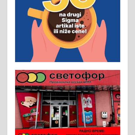
Рудник и флотација Рудник
д.о.о. Рудник запошљава 20
помоћника рудара. Услови:
Основна школа, пожељно радно
искуство на истим и сличним
пословима, али не и неопходан
услов. Обезбеђен смештај,
превоз, исхрана. 032/57-41-122 –
локал 22
Пружам услуге завршних радова
у грађевини, хидроизолације и
молерских радова. 061/25-28-058
Ало таксију потребан возач са Б
категоријом. 064/02-85-511
Потребна два радника за рад на