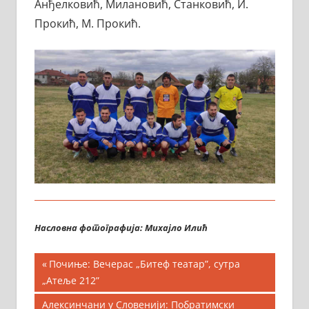
Анђелковић, Милановић, Станковић, И.
Прокић, М. Прокић.
Насловна фотографија: Михајло Илић
Кретање
Previous
Почиње: Вечерас „Битеф театар”, сутра
Post:
„Атеље 212”
чланка
Next
Алексинчани у Словенији: Побратимски