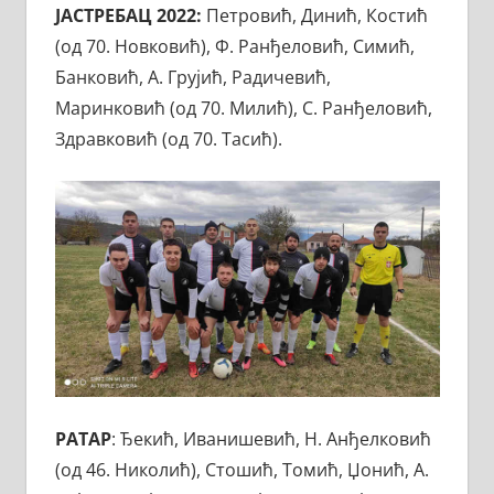
ЈАСТРЕБАЦ 2022:
Петровић, Динић, Костић
(од 70. Новковић), Ф. Ранђеловић, Симић,
Банковић, А. Грујић, Радичевић,
Маринковић (од 70. Милић), С. Ранђеловић,
Здравковић (од 70. Тасић).
РАТАР
: Ђекић, Иванишевић, Н. Анђелковић
(од 46. Николић), Стошић, Томић, Џонић, А.