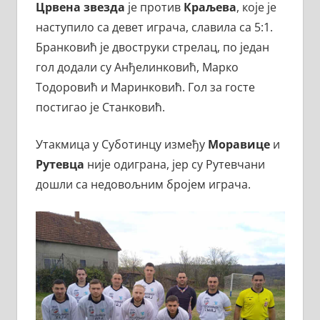
Црвена звезда
је против
Краљева
, које је
наступило са девет играча, славила са 5:1.
Бранковић је двоструки стрелац, по један
гол додали су Анђелинковић, Марко
Тодоровић и Маринковић. Гол за госте
постигао је Станковић.
Утакмица у Суботинцу између
Моравице
и
Рутевца
није одиграна, јер су Рутевчани
дошли са недовољним бројем играча.