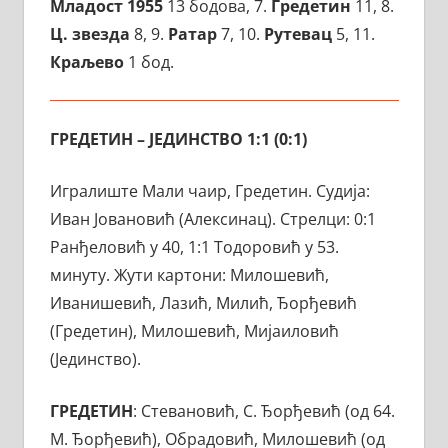
Младост 1955
13 бодова, 7.
Гредетин
11, 8.
Ц. звезда
8, 9.
Ратар
7, 10.
Рутевац
5, 11.
Краљево
1 бод.
ГРЕДЕТИН – ЈЕДИНСТВО 1:1 (0:1)
Игралиште Мали чаир, Гредетин. Судија:
Иван Јовановић (Алексинац). Стрелци: 0:1
Ранђеловић у 40, 1:1 Тодоровић у 53.
минуту. Жути картони: Милошевић,
Иванишевић, Лазић, Милић, Ђорђевић
(Гредетин), Милошевић, Мијаиловић
(Јединство).
ГРЕДЕТИН
: Стевановић, С. Ђорђевић (од 64.
М. Ђорђевић), Обрадовић, Милошевић (од