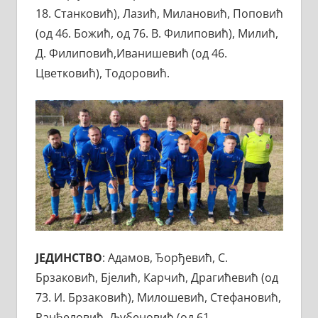
18. Станковић), Лазић, Милановић, Поповић
(од 46. Божић, од 76. В. Филиповић), Милић,
Д. Филиповић,Иванишевић (од 46.
Цветковић), Тодоровић.
ЈЕДИНСТВО
: Адамов, Ђорђевић, С.
Брзаковић, Бјелић, Карчић, Драгићевић (од
73. И. Брзаковић), Милошевић, Стефановић,
Ранђеловић, Љубеновић (од 61.