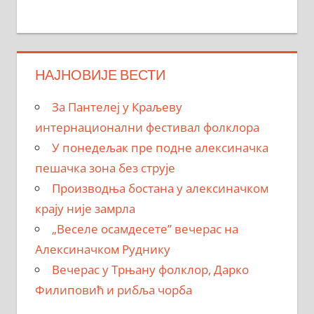
НАЈНОВИЈЕ ВЕСТИ
За Пантелеј у Краљеву
интернационални фестивал фолклора
У понедељак пре подне алексиначка
пешачка зона без струје
Производња бостана у алексиначком
крају није замрла
„Веселе осамдесете” вечерас на
Алексиначком Руднику
Вечерас у Трњану фолклор, Дарко
Филиповић и рибља чорба