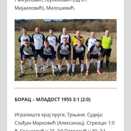
Мијаиловић), Милошевић.
БОРАЦ – МЛАДОСТ 1955 3:1 (2:0)
Игралиште крај пруге, Трњане. Судија:
Слађан Марковић (Алексинац). Стрелци: 1:0
В. Станковић у 23, 2:0 Петровић у 30, 2:1