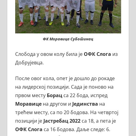
ФК Моравица Суботинац
Слобода у овом колу била је
ОФК Слога
из
Добрујевца.
После овог кола, опет је дошло до рокаде
на лидерској позицији. Сада је поново на
првом месту
Борац
са 22 бода, испред
Моравице
на другом и
Јединства
на
трећем месту, са по 20 бодова. На четвртој
позицији је
Јастребац 2022
са 18, а пета је
ОФК Слога
са 16 бодова. Даље следе: 6.