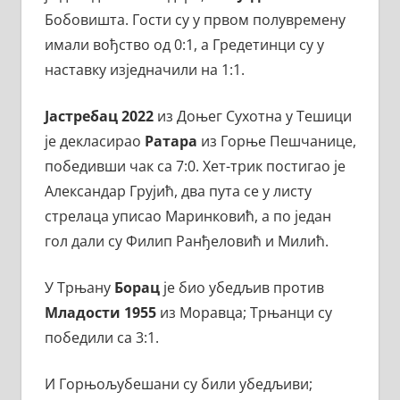
Бобовишта. Гости су у првом полувремену
имали вођство од 0:1, а Гредетинци су у
наставку изједначили на 1:1.
Јастребац 2022
из Доњег Сухотна у Тешици
је декласирао
Ратара
из Горње Пешчанице,
победивши чак са 7:0. Хет-трик постигао је
Александар Грујић, два пута се у листу
стрелаца уписао Маринковић, а по један
гол дали су Филип Ранђеловић и Милић.
У Трњану
Борац
је био убедљив против
Младости 1955
из Моравца; Трњанци су
победили са 3:1.
И Горњољубешани су били убедљиви;