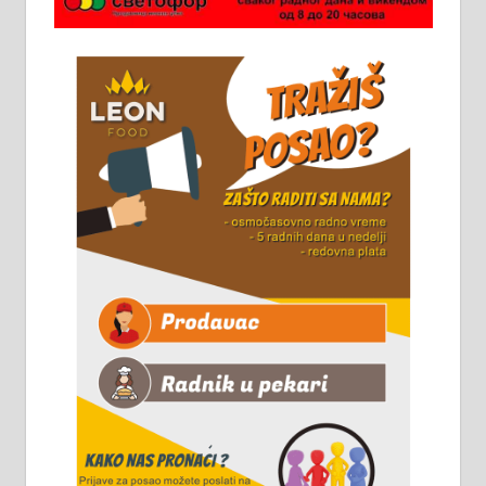
стоваришту „Липа промет” у
Алексинцу. За више
информација доћи лично на
стовариште у улици Максима
Горког 26 сваког радног дана од
8 до 15 часова. 063/465-045
Чистим све врсте димњака.
061/32-13-445