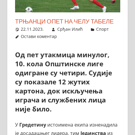
ТРЊАНЦИ ОПЕТ НА ЧЕЛУ ТАБЕЛЕ
22.11.2023.
Срђан Илић
Спорт
Остави коментар
Од пет утакмица минулог,
10. кола Општинске лиге
одигране су четири. Судије
су показале 12 жутих
картона, док искључења
играча и службених лица
није било.
У
Гредетину
истоимена екипа изненадила
је досадашњег лидера, тим
Јединства
из