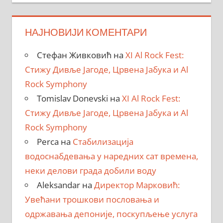
НАЈНОВИЈИ КОМЕНТАРИ
Стефан Живковић
на
XI Al Rock Fest:
Стижу Дивље Јагоде, Црвена Јабука и Al
Rock Symphony
Tomislav Donevski
на
XI Al Rock Fest:
Стижу Дивље Јагоде, Црвена Јабука и Al
Rock Symphony
Perca
на
Стабилизација
водоснабдевања у наредних сат времена,
неки делови града добили воду
Aleksandar
на
Директор Марковић:
Увећани трошкови пословања и
одржавања депоније, поскупљење услуга