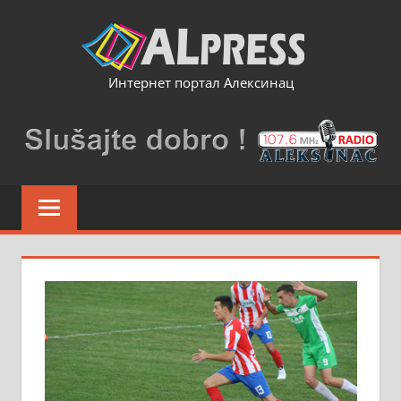
Skip
to
content
Интернет портал Алексинац