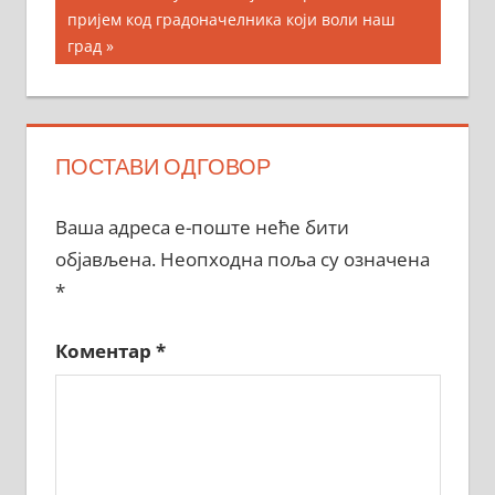
Post:
пријем код градоначелника који воли наш
град
ПОСТАВИ ОДГОВОР
Ваша адреса е-поште неће бити
објављена.
Неопходна поља су означена
*
Коментар
*