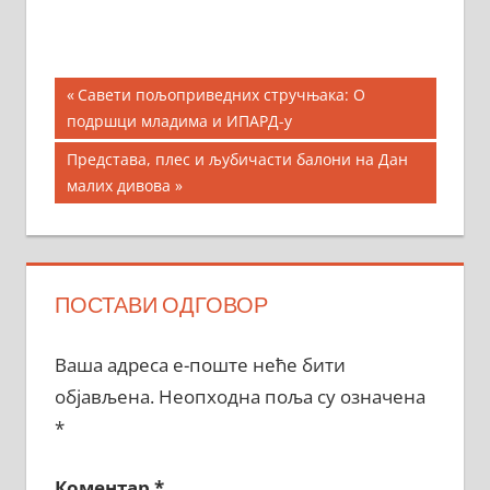
Кретање
Previous
Савети пољоприведних стручњака: О
Post:
подршци младима и ИПАРД-у
чланка
Next
Представа, плес и љубичасти балони на Дан
Post:
малих дивова
ПОСТАВИ ОДГОВОР
Ваша адреса е-поште неће бити
објављена.
Неопходна поља су означена
*
Коментар
*