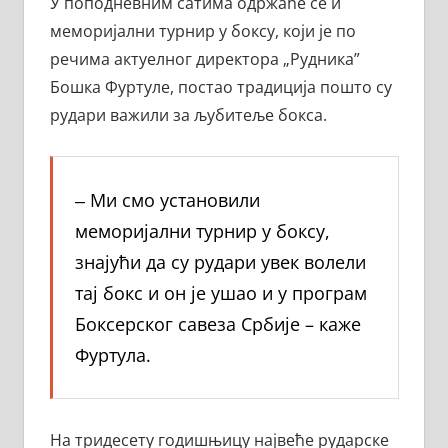
У поподневним сатима одржаће се и
меморијални турнир у боксу, који је по
речима актуелног директора „Рудника”
Бошка Фуртуле, постао традиција пошто су
рудари важили за љубитеље бокса.
‒ Ми смо установили
меморијални турнир у боксу,
знајући да су рудари увек волели
тај бокс и он је ушао и у програм
Боксерског савеза Србије – каже
Фуртула.
На тридесету годишњицу највеће рударске