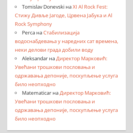
Tomislav Donevski
на
XI Al Rock Fest:
Стижу Дивље Јагоде, Црвена Јабука и Al
Rock Symphony
Perca
на
Стабилизација
водоснабдевања у наредних сат времена,
неки делови града добили воду
Aleksandar
на
Директор Марковић:
Увећани трошкови пословања и
одржавања депоније, поскупљење услуга
било неопходно
Matematicar
на
Директор Марковић:
Увећани трошкови пословања и
одржавања депоније, поскупљење услуга
било неопходно