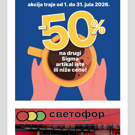
виру у Алексинцу. Могућа
замена. 064/21-63-584
ПОСЛОВНИ ОГЛАСИ
Рудник и флотација Рудник
д.о.о. Рудник запошљава 20
помоћника рудара. Услови:
Основна школа, пожељно радно
искуство на истим и сличним
пословима, али не и неопходан
услов. Обезбеђен смештај,
превоз, исхрана. 032/57-41-122 –
локал 22
Пружам услуге завршних радова
у грађевини, хидроизолације и
молерских радова. 061/25-28-058