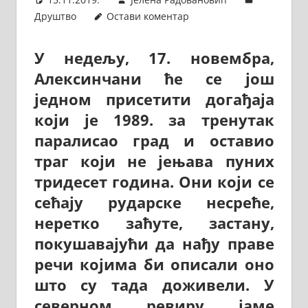
Друштво
Остави коментар
У недељу, 17. новембра,
Алексинчани ће се још
једном присетити догађаја
који је 1989. за тренутак
паралисао град и оставио
траг који не јењава пуних
тридесет година. Они који се
сећају рударске несреће,
неретко заћуте, застану,
покушавајући да нађу праве
речи којима би описали оно
што су тада доживели. У
северном ревиру јаме