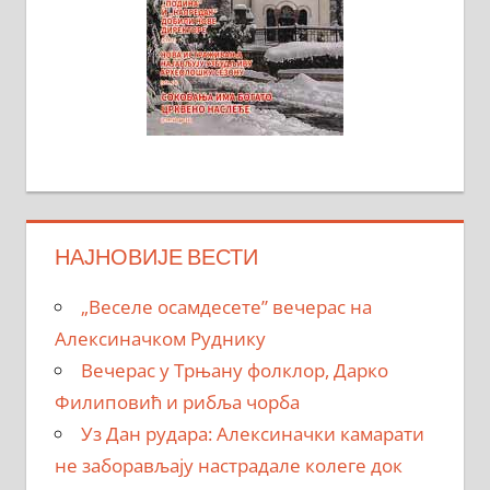
НАЈНОВИЈЕ ВЕСТИ
„Веселе осамдесете” вечерас на
Алексиначком Руднику
Вечерас у Трњану фолклор, Дарко
Филиповић и рибља чорба
Уз Дан рудара: Алексиначки камарати
не заборављају настрадале колеге док