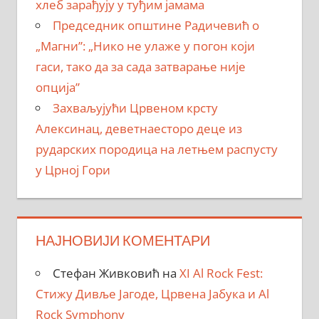
хлеб зарађују у туђим јамама
Председник општине Радичевић о
„Магни”: „Нико не улаже у погон који
гаси, тако да за сада затварање није
опција”
Захваљујући Црвеном крсту
Алексинац, деветнаесторо деце из
рударских породица на летњем распусту
у Црној Гори
НАЈНОВИЈИ КОМЕНТАРИ
Стефан Живковић
на
XI Al Rock Fest:
Стижу Дивље Јагоде, Црвена Јабука и Al
Rock Symphony