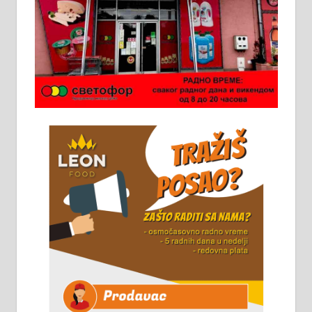
Ало таксију потребан возач са Б
категоријом. 064/02-85-511
Потребна два радника за рад на
стоваришту „Липа промет” у
Алексинцу. За више
информација доћи лично на
стовариште у улици Максима
Горког 26 сваког радног дана од
8 до 15 часова. 063/465-045
Чистим све врсте димњака.
061/32-13-445