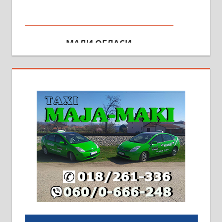
МАЛИ ОГЛАСИ
На продају кућа у Алексинцу,
београдски друм. Две одвојене
стамбене целине једна уз другу.
2х150м2, две гараже, централно
грејање на гас и дрва. Две
адресе. 063/71-74-023
Издајем комплетно опремљену
халу на Житковачком путу, на
плацу површине око 7 ари.
064/321-80-51; 063/102-35-25
На продају легализована, нова,
незавршена кућа површине 160
м2 са плацем од 8 ари у Зеленом