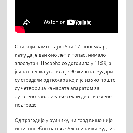
Они који памте тај кобни 17. новембар,
кажу да је дан био леп и топао, нимало
злослутан. Несрећа се догодила у 11:59, а
једна грешка угасила је 90 живота. Рудари
су страдали од пожара који је избио пошто
су четворица камарата апаратом за
аутогено заваривање секли део гвоздене
подграде.
Од трагедије у руднику, ни град више није
исти, посебно насеље Алексиначки Рудник.