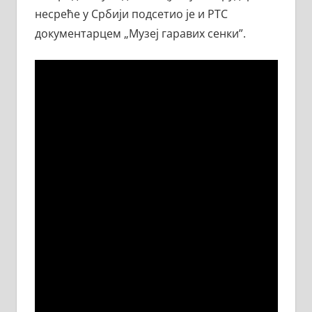
несреће у Србији подсетио је и РТС
документарцем „Музеј гаравих сенки”.