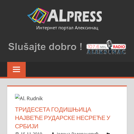
Skip
to
content
Интернет портал Алексинац
ТРИДЕСЕТА ГОДИШЊИЦА
НАЈВЕЋЕ РУДАРСКЕ НЕСРЕЋЕ У
СРБИЈИ
15.11.2019.
Јелена Радовановић