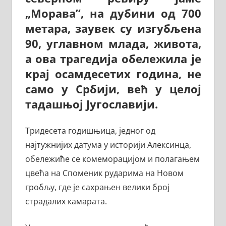
„Морава”, на дубини од 700
метара, заувек су изгубљена
90, углавном млада, живота,
а ова трагедија обележила је
крај осамдесетих година, не
само у Србији, већ у целој
тадашњој Југославији.
Тридесета годишњица, једног од
најтужнијих датума у историји Алексинца,
обележиће се комеморацијом и полагањем
цвећа на Споменик рударима на Новом
гробљу, где је сахрањен велики број
страдалих камарата.