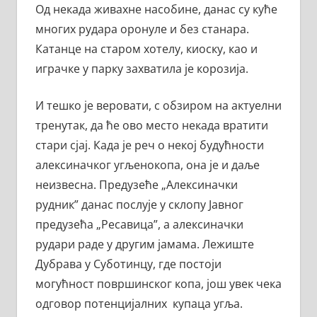
Од некада живахне насобине, данас су куће
многих рудара оронуле и без станара.
Катанце на старом хотелу, киоску, као и
играчке у парку захватила је корозија.
И тешко је веровати, с обзиром на актуелни
тренутак, да ће ово место некада вратити
стари сјај. Када је реч о некој будућности
алексиначког угљенокопа, она је и даље
неизвесна. Предузеће „Алексиначки
рудник” данас послује у склопу Јавног
предузећа „Ресавица”, а алексиначки
рудари раде у другим јамама. Лежиште
Дубрава у Суботинцу, где постоји
могућност површинског копа, још увек чека
одговор потенцијалних купаца угља.