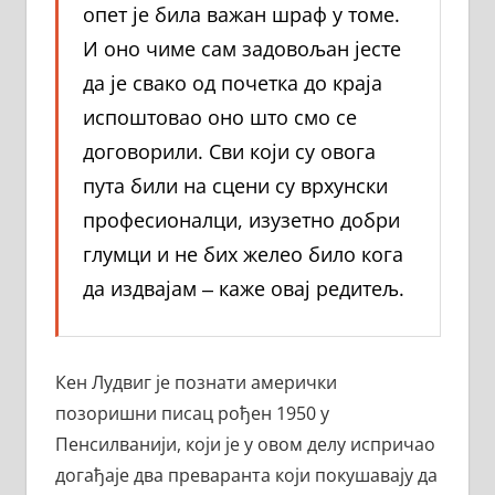
опет је била важан шраф у томе.
И оно чиме сам задовољан јесте
да је свако од почетка до краја
испоштовао оно што смо се
договорили. Сви који су овога
пута били на сцени су врхунски
професионалци, изузетно добри
глумци и не бих желео било кога
да издвајам ‒ каже овај редитељ.
Кен Лудвиг је познати амерички
позоришни писац рођен 1950 у
Пенсилванији, који је у овом делу испричао
догађаје два преваранта који покушавају да