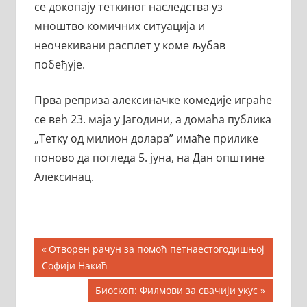
се докопају теткиног наследства уз
мноштво комичних ситуација и
неочекивани расплет у коме љубав
побеђује.
Прва реприза алексиначке комедије играће
се већ 23. маја у Јагодини, а домаћа публика
„Тетку од милион долара” имаће прилике
поново да погледа 5. јуна, на Дан општине
Алексинац.
Кретање
Previous
Отворен рачун за помоћ петнаестогодишњој
Post:
Софији Накић
чланка
Next
Биоскоп: Филмови за свачији укус
Post: