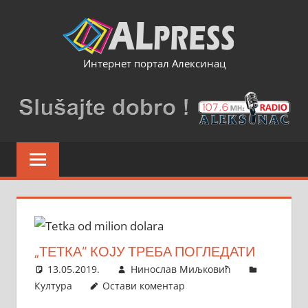
Skip
to
content
Интернет портал Алексинац
„ТЕТКА” КОЈУ ТРЕБА ПОГЛЕДАТИ
13.05.2019.
Нинослав Миљковић
Култура
Остави коментар