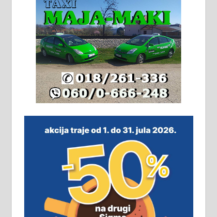
2х150м2, две гараже, централно
грејање на гас и дрва. Две
адресе. 063/71-74-023
Издајем комплетно опремљену
халу на Житковачком путу, на
плацу површине око 7 ари.
064/321-80-51; 063/102-35-25
На продају легализована, нова,
незавршена кућа површине 160
м2 са плацем од 8 ари у Зеленом
виру у Алексинцу. Могућа
замена. 064/21-63-584
ПОСЛОВНИ ОГЛАСИ
Рудник и флотација Рудник