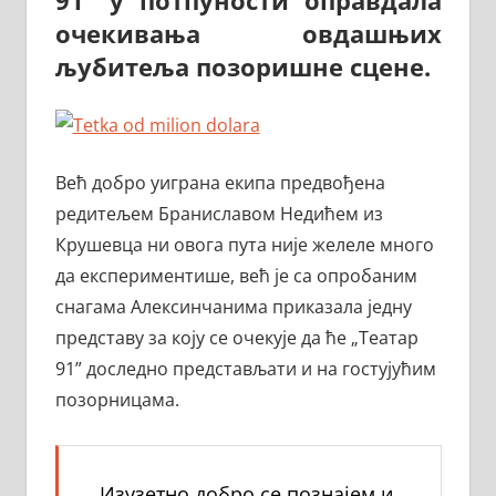
очекивања овдашњих
љубитеља позоришне сцене.
Већ добро уиграна екипа предвођена
редитељем Браниславом Недићем из
Крушевца ни овога пута није желеле много
да експериментише, већ је са опробаним
снагама Алексинчанима приказала једну
представу за коју се очекује да ће „Театар
91” доследно представљати и на гостујућим
позорницама.
‒ Изузетно добро се познајем и