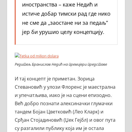
иностранства – каже Недић и
истиче добар тимски рад где нико
не сме да „заостане ни за педаљ”
јер би урушио целу концепцију.
Редитељ Бранислав Недић на премијери представе
И тај концепт је приметан. Зорица
Стевановић у улози Флоренс је маестрална
и упечатљива, иако је на сцени епизодно.
Већ добро познати алексиначки глумачки
тандем Бојан Цветковић (Лео Кларк) и
Срђан Стојадиновић (Џек Гејбл) и овог пута
су разгалили публику која им је остала