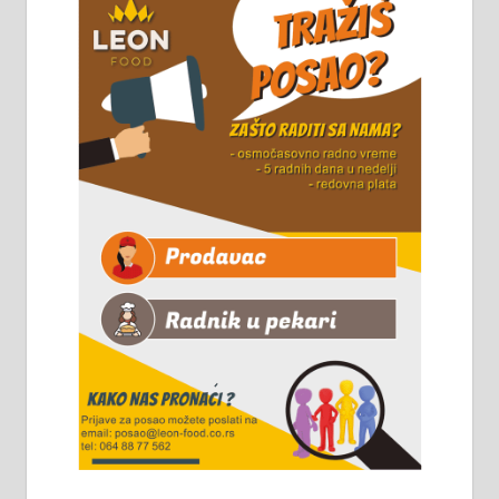
стовариште у улици Максима
Горког 26 сваког радног дана од
8 до 15 часова. 063/465-045
Чистим све врсте димњака.
061/32-13-445