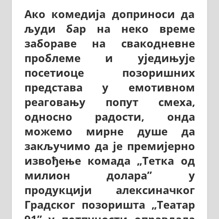
Ако комедија доприноси да
људи бар на неко време
забораве на свакодневне
проблеме и уједињује
посетиоце позоришних
представа у емотивном
реаговању попут смеха,
односно радости, онда
можемо мирне душе да
закључимо да је премијерно
извођење комада „Тетка од
милион долара” у
продукцији алексиначког
Градског позоришта „Театар
91” у потпуности оправдала