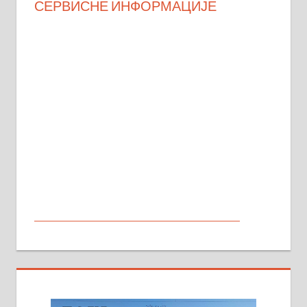
СЕРВИСНЕ ИНФОРМАЦИЈЕ
МАЛИ ОГЛАСИ
На продају кућа у Алексинцу,
београдски друм. Две одвојене
стамбене целине једна уз другу.