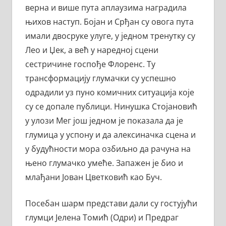
верна и више пута аплаузима наградила
њихов наступ. Бојан и Срђан су овога пута
имали двосруке улуге, у једном тренутку су
Лео и Џек, а већ у наредној сцени
сестричине госпође Флоренс. Ту
трансформацију глумачки су успешно
одрадили уз пуно комичних ситуација које
су се допале публици. Нинушка Стојановић
у улози Мег још једном је показала да је
глумица у успону и да алексиначка сцена и
у будућности мора озбиљно да рачуна на
њено глумачко умеће. Запажен је био и
млађани Јован Цветковић као Буч.
Посебан шарм представи дали су гостујући
глумци Јелена Томић (Одри) и Предраг