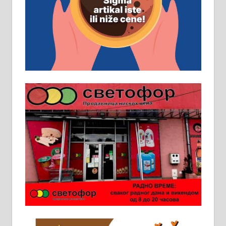
д.о.о. Рудник запошљава 20
помоћника рудара. Услови:
Основна школа, пожељно радно
искуство на истим и сличним
пословима, али не и неопходан
услов. Обезбеђен смештај,
превоз, исхрана. 032/57-41-122 –
локал 22
Пружам услуге завршних радова
у грађевини, хидроизолације и
молерских радова. 061/25-28-058
Ало таксију потребан возач са Б
категоријом. 064/02-85-511
Потребна два радника за рад на
стоваришту „Липа промет” у
Алексинцу. За више
информација доћи лично на