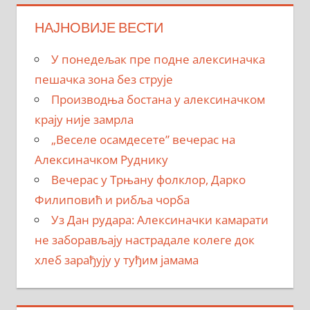
НАЈНОВИЈЕ ВЕСТИ
У понедељак пре подне алексиначка
пешачка зона без струје
Производња бостана у алексиначком
крају није замрла
„Веселе осамдесете” вечерас на
Алексиначком Руднику
Вечерас у Трњану фолклор, Дарко
Филиповић и рибља чорба
Уз Дан рудара: Алексиначки камарати
не заборављају настрадале колеге док
хлеб зарађују у туђим јамама