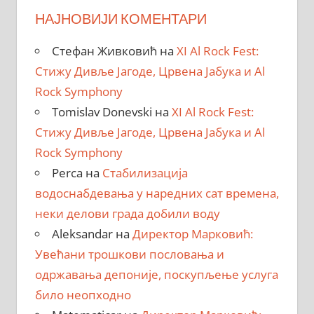
НАЈНОВИЈИ КОМЕНТАРИ
Стефан Живковић
на
XI Al Rock Fest:
Стижу Дивље Јагоде, Црвена Јабука и Al
Rock Symphony
Tomislav Donevski
на
XI Al Rock Fest:
Стижу Дивље Јагоде, Црвена Јабука и Al
Rock Symphony
Perca
на
Стабилизација
водоснабдевања у наредних сат времена,
неки делови града добили воду
Aleksandar
на
Директор Марковић:
Увећани трошкови пословања и
одржавања депоније, поскупљење услуга
било неопходно