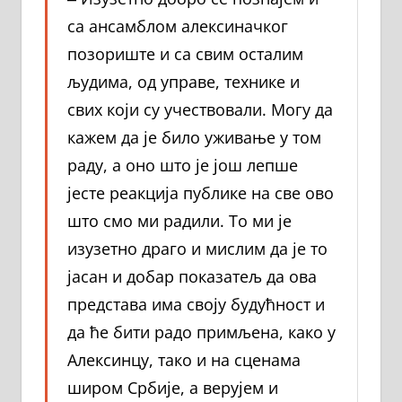
са ансамблом алексиначког
позориште и са свим осталим
људима, од управе, технике и
свих који су учествовали. Могу да
кажем да је било уживање у том
раду, а оно што је још лепше
јесте реакција публике на све ово
што смо ми радили. То ми је
изузетно драго и мислим да је то
јасан и добар показатељ да ова
представа има своју будућност и
да ће бити радо примљена, како у
Алексинцу, тако и на сценама
широм Србије, а верујем и