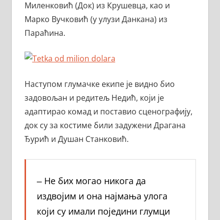
Миленковић (Док) из Крушевца, као и
Марко Вучковић (у улузи Данкана) из
Параћина.
Наступом глумачке екипе је видно био
задовољан и редитељ Недић, који је
адаптирао комад и поставио сценографију,
док су за костиме били задужени Драгана
Ђурић и Душан Станковић.
‒ Не бих могао никога да
издвојим и она најмања улога
који су имали поједини глумци