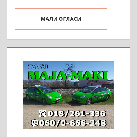
МАЛИ ОГЛАСИ
На продају кућа у Алексинцу,
београдски друм. Две одвојене
стамбене целине једна уз другу.
2х150м2, две гараже, централно
грејање на гас и дрва. Две
адресе. 063/71-74-023
Издајем комплетно опремљену
халу на Житковачком путу, на
плацу површине око 7 ари.
064/321-80-51; 063/102-35-25
На продају легализована, нова,
незавршена кућа површине 160
м2 са плацем од 8 ари у Зеленом
виру у Алексинцу. Могућа