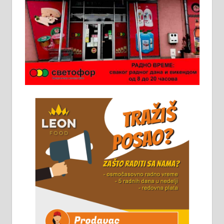
Ало таксију потребан возач са Б
категоријом. 064/02-85-511
Потребна два радника за рад на
стоваришту „Липа промет” у
Алексинцу. За више
информација доћи лично на
стовариште у улици Максима
Горког 26 сваког радног дана од
8 до 15 часова. 063/465-045
Чистим све врсте димњака.
061/32-13-445