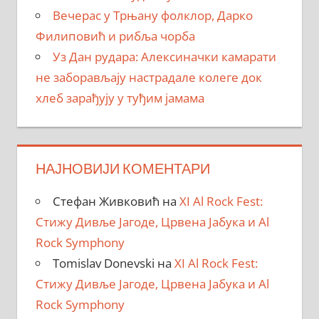
Вечерас у Трњану фолклор, Дарко
Филиповић и рибља чорба
Уз Дан рудара: Алексиначки камарати
не заборављају настрадале колеге док
хлеб зарађују у туђим јамама
НАЈНОВИЈИ КОМЕНТАРИ
Стефан Живковић
на
XI Al Rock Fest:
Стижу Дивље Јагоде, Црвена Јабука и Al
Rock Symphony
Tomislav Donevski
на
XI Al Rock Fest:
Стижу Дивље Јагоде, Црвена Јабука и Al
Rock Symphony