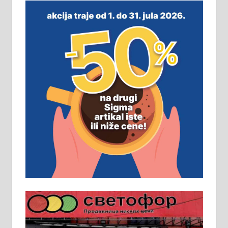
замена. 064/21-63-584
ПОСЛОВНИ ОГЛАСИ
Рудник и флотација Рудник
д.о.о. Рудник запошљава 20
помоћника рудара. Услови:
Основна школа, пожељно радно
искуство на истим и сличним
пословима, али не и неопходан
услов. Обезбеђен смештај,
превоз, исхрана. 032/57-41-122 –
локал 22
Пружам услуге завршних радова
у грађевини, хидроизолације и
молерских радова. 061/25-28-058