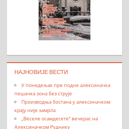
НАЈНОВИЈЕ ВЕСТИ
У понедељак пре подне алексиначка
пешачка зона без струје
Производња бостана у алексиначком
крају није замрла
„Веселе осамдесете” вечерас на
Алексиначком Руднику