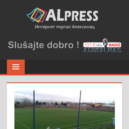
Skip
to
content
Интернет портал Алексинац