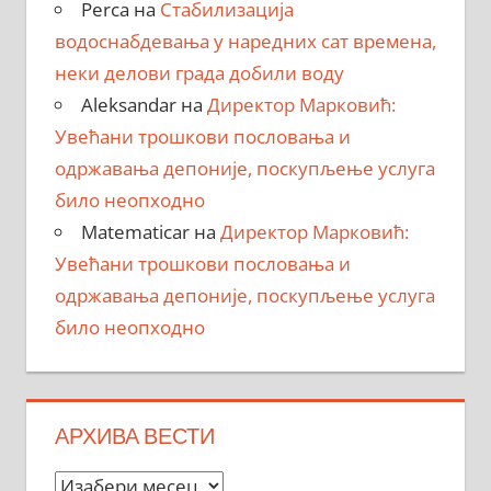
Perca
на
Стабилизација
водоснабдевања у наредних сат времена,
неки делови града добили воду
Aleksandar
на
Директор Марковић:
Увећани трошкови пословања и
одржавања депоније, поскупљење услуга
било неопходно
Matematicar
на
Директор Марковић:
Увећани трошкови пословања и
одржавања депоније, поскупљење услуга
било неопходно
АРХИВА ВЕСТИ
Архива