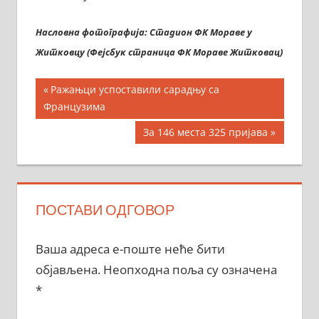
Насловна фотографија: Стадион ФК Мораве у
Житковцу (Фејсбук страница ФК Мораве Житковац)
Кретање
Previous
Ражањци успоставили сарадњу са
Post:
Французима
чланка
Next
За 146 места 325 пријава
Post:
ПОСТАВИ ОДГОВОР
Ваша адреса е-поште неће бити
објављена.
Неопходна поља су означена
*