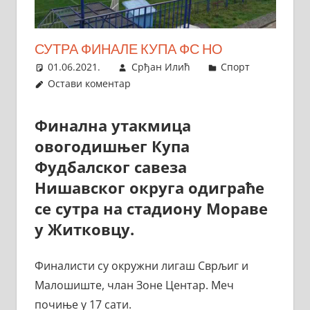
СУТРА ФИНАЛЕ КУПА ФС НО
01.06.2021.
Срђан Илић
Спорт
Остави коментар
Финална утакмица
овогодишњег Купа
Фудбалског савеза
Нишавског округа одиграће
се сутра на стадиону Мораве
у Житковцу.
Финалисти су окружни лигаш Сврљиг и
Малошиште, члан Зоне Центар. Меч
почиње у 17 сати.