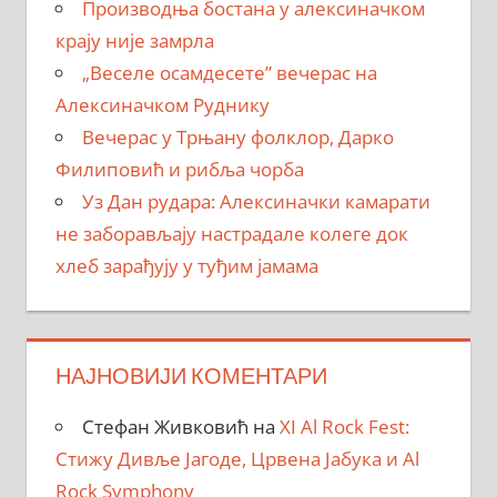
Производња бостана у алексиначком
крају није замрла
„Веселе осамдесете” вечерас на
Алексиначком Руднику
Вечерас у Трњану фолклор, Дарко
Филиповић и рибља чорба
Уз Дан рудара: Алексиначки камарати
не заборављају настрадале колеге док
хлеб зарађују у туђим јамама
НАЈНОВИЈИ КОМЕНТАРИ
Стефан Живковић
на
XI Al Rock Fest:
Стижу Дивље Јагоде, Црвена Јабука и Al
Rock Symphony