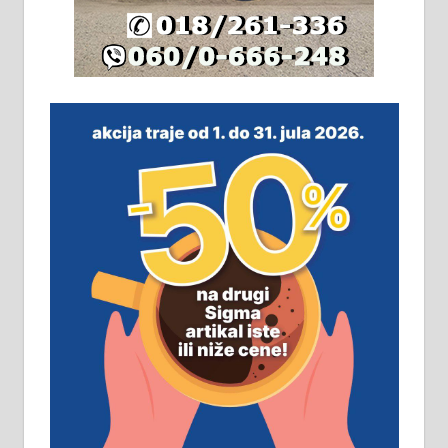
плацу површине око 7 ари.
064/321-80-51; 063/102-35-25
На продају легализована, нова,
незавршена кућа површине 160
м2 са плацем од 8 ари у Зеленом
виру у Алексинцу. Могућа
замена. 064/21-63-584
ПОСЛОВНИ ОГЛАСИ
Рудник и флотација Рудник
д.о.о. Рудник запошљава 20
помоћника рудара. Услови:
Основна школа, пожељно радно
искуство на истим и сличним
пословима, али не и неопходан
услов. Обезбеђен смештај,
превоз, исхрана. 032/57-41-122 –
локал 22