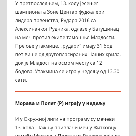
У претпоследњем, 13. колу јесењег
шампионата Зоне Центар фудбалери
лидера првенства, Рудара 2016 са
Алексиначког Рудника, одлазе у Батушинац
на меч против екипе тамошње Младости.
Пре ове утакмице, „рудари” имају 31 бод,
пет више од другопласираних Наших крила,
док је Младост на осмом месту са 12
бодова. Утакмица се игра у недељу од 13.30
сати.
Морава и Полет (Р) играју у недељу
И у Окружној лиги на програму су мечеви
13. кола. Пажњу привлачи меч у Житковцу