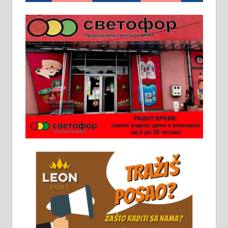
Пружам услуге завршних радова
у грађевини, хидроизолације и
молерских радова. 061/25-28-058
Ало таксију потребан возач са Б
категоријом. 064/02-85-511
Потребна два радника за рад на
стоваришту „Липа промет” у
Алексинцу. За више
информација доћи лично на
стовариште у улици Максима
Горког 26 сваког радног дана од
8 до 15 часова. 063/465-045
Чистим све врсте димњака.
061/32-13-445