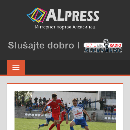
Skip
to
content
Интернет портал Алексинац