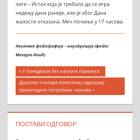
лиге – Исток која је требало да се игра
недељу дана раније, али је због Дана
жалости отказана. Меч почиње у 17 часова.
Насловна фотографија – илустрација (фото:
Михајло Илић)
Кретање
Previous
У понедељак без наплате паркинга
Post:
чланка
Next
Друштво пчелара Алексинац едукацију
Post:
прилагодило потребама чланова
ПОСТАВИ ОДГОВОР