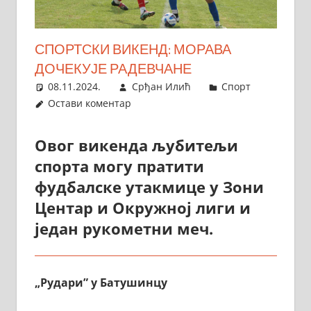
СПОРТСКИ ВИКЕНД: МОРАВА
ДОЧЕКУЈЕ РАДЕВЧАНЕ
08.11.2024.
Срђан Илић
Спорт
Остави коментар
Овог викенда љубитељи
спорта могу пратити
фудбалске утакмице у Зони
Центар и Окружној лиги и
један рукометни меч.
„Рудари” у Батушинцу