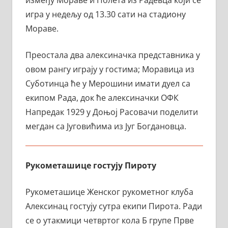
између Мораве и Полета из Радевца који се
игра у недељу од 13.30 сати на стадиону
Мораве.
Преостала два алексиначка представника у
овом рангу играју у гостима; Моравица из
Суботинца ће у Мерошини имати дуел са
екипом Рада, док ће алексиначки ОФК
Напредак 1929 у Доњој Расовачи поделити
мегдан са Југовићима из Југ Богдановца.
Рукометашице гостују Пироту
Рукометашице Женског рукометног клуба
Алексинац гостују сутра екипи Пирота. Ради
се о утакмици четвртог кола Б групе Прве