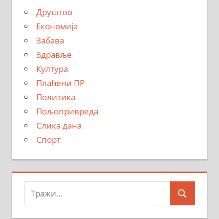
Друштво
Економија
Забава
Здравље
Култура
Плаћени ПР
Политика
Пољопривреда
Слика дана
Спорт
Тражи:
Search