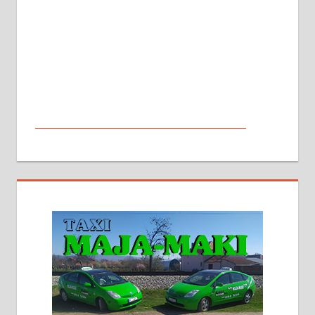
МАЛИ ОГЛАСИ
На продају кућа у Алексинцу,
београдски друм. Две одвојене
стамбене целине једна уз другу.
2х150м2, две гараже, централно
грејање на гас и дрва. Две
адресе. 063/71-74-023
Издајем комплетно опремљену
халу на Житковачком путу, на