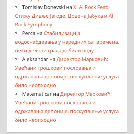
Tomislav Donevski
на
XI Al Rock Fest:
Стижу Дивље Јагоде, Црвена Јабука и Al
Rock Symphony
Perca
на
Стабилизација
водоснабдевања у наредних сат времена,
неки делови града добили воду
Aleksandar
на
Директор Марковић:
Увећани трошкови пословања и
одржавања депоније, поскупљење услуга
било неопходно
Matematicar
на
Директор Марковић:
Увећани трошкови пословања и
одржавања депоније, поскупљење услуга
било неопходно