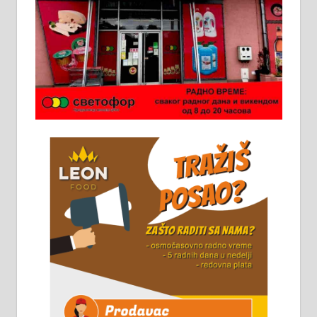
Ало таксију потребан возач са Б
категоријом. 064/02-85-511
Потребна два радника за рад на
стоваришту „Липа промет” у
Алексинцу. За више
информација доћи лично на
стовариште у улици Максима
Горког 26 сваког радног дана од
8 до 15 часова. 063/465-045
Чистим све врсте димњака.
061/32-13-445