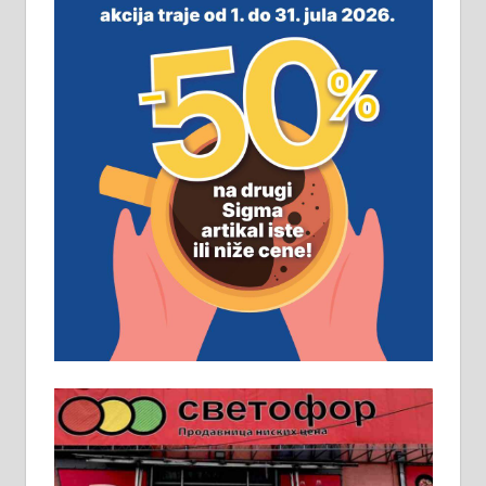
м2 са плацем од 8 ари у Зеленом
виру у Алексинцу. Могућа
замена. 064/21-63-584
ПОСЛОВНИ ОГЛАСИ
Рудник и флотација Рудник
д.о.о. Рудник запошљава 20
помоћника рудара. Услови:
Основна школа, пожељно радно
искуство на истим и сличним
пословима, али не и неопходан
услов. Обезбеђен смештај,
превоз, исхрана. 032/57-41-122 –
локал 22
Пружам услуге завршних радова
у грађевини, хидроизолације и
молерских радова. 061/25-28-058