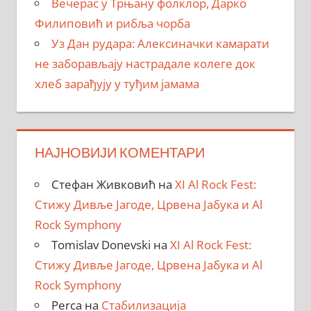
Вечерас у Трњану фолклор, Дарко
Филиповић и рибља чорба
Уз Дан рудара: Алексиначки камарати
не заборављају настрадале колеге док
хлеб зарађују у туђим јамама
НАЈНОВИЈИ КОМЕНТАРИ
Стефан Живковић
на
XI Al Rock Fest:
Стижу Дивље Јагоде, Црвена Јабука и Al
Rock Symphony
Tomislav Donevski
на
XI Al Rock Fest:
Стижу Дивље Јагоде, Црвена Јабука и Al
Rock Symphony
Perca
на
Стабилизација