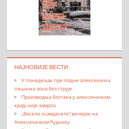
НАЈНОВИЈЕ ВЕСТИ
У понедељак пре подне алексиначка
пешачка зона без струје
Производња бостана у алексиначком
крају није замрла
„Веселе осамдесете” вечерас на
Алексиначком Руднику