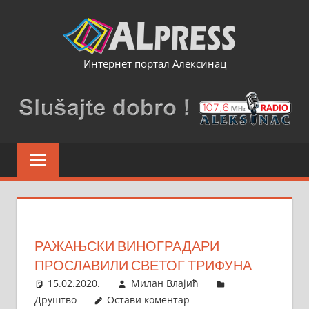
Skip
to
content
Интернет портал Алексинац
РАЖАЊСКИ ВИНОГРАДАРИ
ПРОСЛАВИЛИ СВЕТОГ ТРИФУНА
15.02.2020.
Милан Влајић
Друштво
Остави коментар