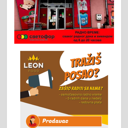
Ало таксију потребан возач са Б
категоријом. 064/02-85-511
Потребна два радника за рад на
стоваришту „Липа промет” у
Алексинцу. За више
информација доћи лично на
стовариште у улици Максима
Горког 26 сваког радног дана од
8 до 15 часова. 063/465-045
Чистим све врсте димњака.
061/32-13-445