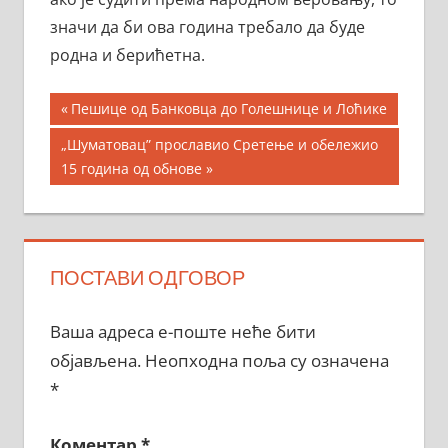
значи да би ова година требало да буде
родна и берићетна.
Кретање
Previous
Пешице од Банковца до Голешнице и Лоћике
Post:
чланка
Next
„Шуматовац” прославио Сретење и обележио
Post:
15 година од обнове
ПОСТАВИ ОДГОВОР
Ваша адреса е-поште неће бити
објављена.
Неопходна поља су означена
*
Коментар
*