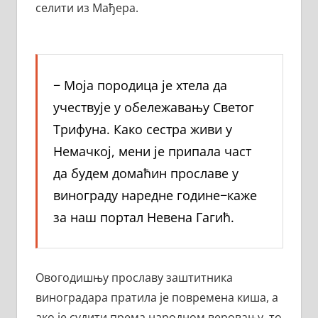
селити из Мађера.
− Моја породица је хтела да
учествује у обележавању Светог
Трифуна. Како сестра живи у
Немачкој, мени је припала част
да будем домаћин прославе у
винограду наредне године−каже
за наш портал Невена Гагић.
Овогодишњу прославу заштитника
виноградара пратила је повремена киша, а
ако је судити према народном веровању, то