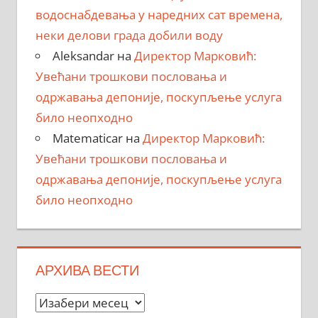
водоснабдевања у наредних сат времена,
неки делови града добили воду
Aleksandar
на
Директор Марковић:
Увећани трошкови пословања и
одржавања депоније, поскупљење услуга
било неопходно
Matematicar
на
Директор Марковић:
Увећани трошкови пословања и
одржавања депоније, поскупљење услуга
било неопходно
АРХИВА ВЕСТИ
Архива