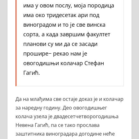
има у овом послу, моја породица
има око тридесетак ари под
виноградом и то је све винска
сорта, а када завршим факултет
планови су ми да се засади
прошире− рекао нам је
овогодишњи колачар Стефан
Гагић.
Да на млађима све остаје доказ је и колачар
за наредну годину. Део овогодишњег
колача узела је двадесетчетворогодишња
Невена Гагић, па се тако прослава
заштитника виноградара догодине неће