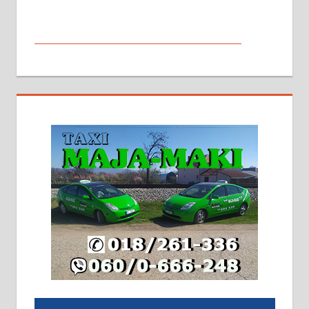
МАЛИ ОГЛАСИ
На продају кућа у Алексинцу,
београдски друм. Две одвојене
стамбене целине једна уз другу.
2х150м2, две гараже, централно
грејање на гас и дрва. Две
адресе. 063/71-74-023
Издајем комплетно опремљену
халу на Житковачком путу, на
плацу површине око 7 ари.
064/321-80-51; 063/102-35-25
На продају легализована, нова,
незавршена кућа површине 160