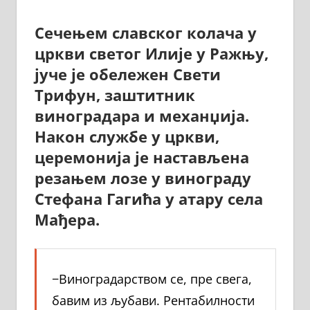
Сечењем славског колача у
цркви светог Илије у Ражњу,
јуче је обележен Свети
Трифун, заштитник
виноградара и механџија.
Након службе у цркви,
церемонија је настављена
резањем лозе у винограду
Стефана Гагића у атару села
Мађера.
−Виноградарством се, пре свега,
бавим из љубави. Рентабилности