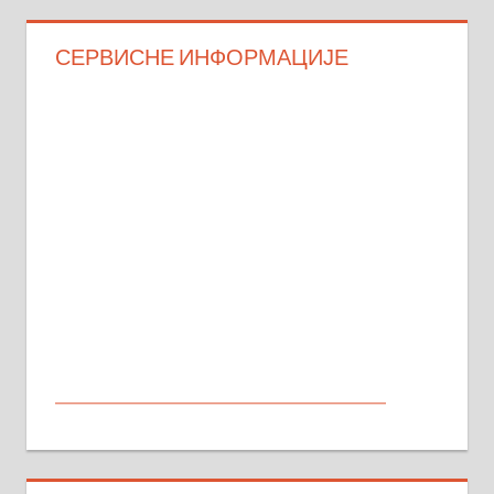
СЕРВИСНЕ ИНФОРМАЦИЈЕ
МАЛИ ОГЛАСИ
На продају кућа у Алексинцу,