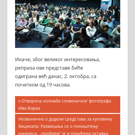
Иначе, због великог интересовања,
реприза ове представе биће
одиграна већ данас, 2. октобра, са
почетком од 19 часова.
Кретање
Previous
Отворена изложба словеначког фотографа
Post:
Ива Борка
чланка
Next
Незванично о додели средстава за куповину
Post:
бицикала: Размишља се о поништењу
конкурса, „проблемˮ је и понуђена оставка