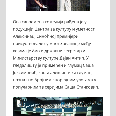
Ова савремена комедија рађена је у
подукцији Центра за културу и уметност
Алексинац. Синоћној премијери
присуствовале су многе званице међу
којима је био и државни секретар у
Министарству културе Дејан Антић. У
гледалишту је примећен и глумац Саша
Јоксимовић, као и алексиначки глумац
познат по бројним споредним улогама у
популарним тв серијима Саша Станковић.