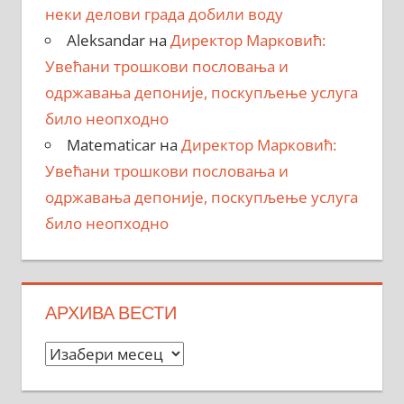
неки делови града добили воду
Aleksandar
на
Директор Марковић:
Увећани трошкови пословања и
одржавања депоније, поскупљење услуга
било неопходно
Matematicar
на
Директор Марковић:
Увећани трошкови пословања и
одржавања депоније, поскупљење услуга
било неопходно
АРХИВА ВЕСТИ
Архива
вести