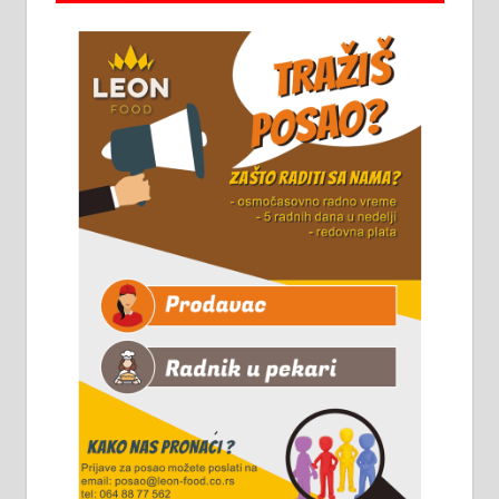
Алексинцу. За више
информација доћи лично на
стовариште у улици Максима
Горког 26 сваког радног дана од
8 до 15 часова. 063/465-045
Чистим све врсте димњака.
061/32-13-445