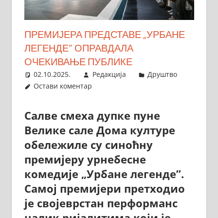
ПРЕМИЈЕРА ПРЕДСТАВЕ „УРБАНЕ
ЛЕГЕНДЕ” ОПРАВДАЛА
ОЧЕКИВАЊЕ ПУБЛИКЕ
02.10.2025.
Редакција
Друштво
Остави коментар
Салве смеха дупке пуне
Велике сале Дома културе
обележиле су синоћну
премијеру урнебесне
комедије „Урбане легенде”.
Самој премијери претходио
је својеврстан перформанс
налик ријалитима који је