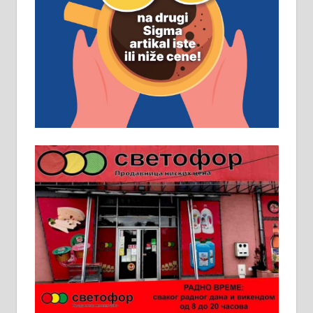
Рудник и флотација Рудник
д.о.о. Рудник запошљава 20
помоћника рудара. Услови:
Основна школа, пожељно радно
искуство на истим и сличним
пословима, али не и неопходан
услов. Обезбеђен смештај,
превоз, исхрана. 032/57-41-122 –
локал 22
Пружам услуге завршних радова
у грађевини, хидроизолације и
молерских радова. 061/25-28-058
Ало таксију потребан возач са Б
категоријом. 064/02-85-511
Потребна два радника за рад на
стоваришту „Липа промет” у