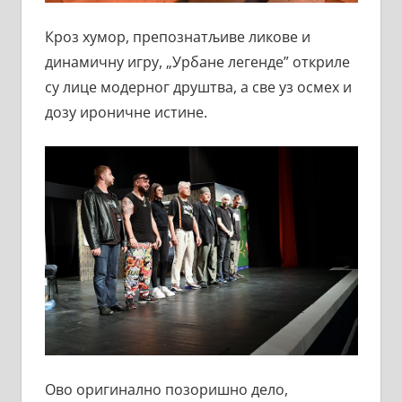
Кроз хумор, препознатљиве ликове и
динамичну игру, „Урбане легенде” откриле
су лице модерног друштва, а све уз осмех и
дозу ироничне истине.
Ово оригинално позоришно дело,