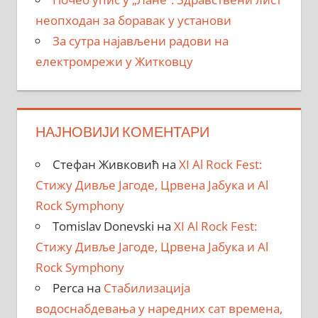
неопходан за боравак у установи
За сутра најављени радови на
електромрежи у Житковцу
НАЈНОВИЈИ КОМЕНТАРИ
Стефан Живковић
на
XI Al Rock Fest:
Стижу Дивље Јагоде, Црвена Јабука и Al
Rock Symphony
Tomislav Donevski
на
XI Al Rock Fest:
Стижу Дивље Јагоде, Црвена Јабука и Al
Rock Symphony
Perca
на
Стабилизација
водоснабдевања у наредних сат времена,