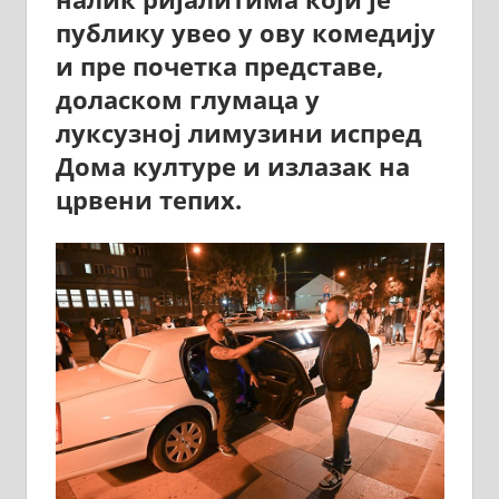
публику увео у ову комедију
и пре почетка представе,
доласком глумаца у
луксузној лимузини испред
Дома културе и излазак на
црвени тепих.