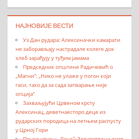
НАЈНОВИЈЕ ВЕСТИ
Уз Дан рудара: Алексиначки камарати
не заборављају настрадале колеге док
хлеб зарађују у туђим јамама
Председник општине Радичевић о
„Магни”: „Нико не улаже у погон који
гаси, тако да за сада затварање није
опција”
Захваљујући Црвеном крсту
Алексинац, деветнаесторо деце из
рударских породица на летњем распусту
у Црној Гори
Почео упис у „Ланеˮ: Здравствени лист