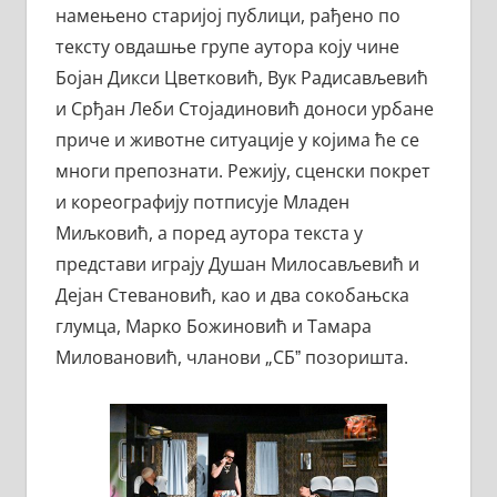
намењено старијој публици, рађено по
тексту овдашње групе аутора коју чине
Бојан Дикси Цветковић, Вук Радисављевић
и Срђан Леби Стојадиновић доноси урбане
приче и животне ситуације у којима ће се
многи препознати. Режију, сценски покрет
и кореографију потписује Младен
Миљковић, а поред аутора текста у
представи играју Душан Милосављевић и
Дејан Стевановић, као и два сокобањска
глумца, Марко Божиновић и Тамара
Миловановић, чланови „СБˮ позоришта.