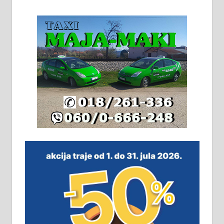
београдски друм. Две одвојене
стамбене целине једна уз другу.
2х150м2, две гараже, централно
грејање на гас и дрва. Две
адресе. 063/71-74-023
Издајем комплетно опремљену
халу на Житковачком путу, на
плацу површине око 7 ари.
064/321-80-51; 063/102-35-25
На продају легализована, нова,
незавршена кућа површине 160
м2 са плацем од 8 ари у Зеленом
виру у Алексинцу. Могућа
замена. 064/21-63-584
ПОСЛОВНИ ОГЛАСИ