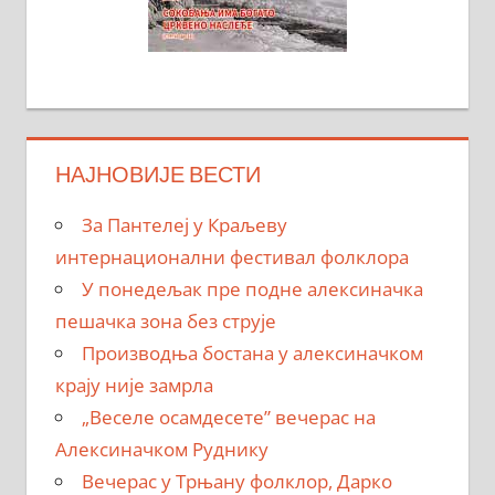
НАЈНОВИЈЕ ВЕСТИ
За Пантелеј у Краљеву
интернационални фестивал фолклора
У понедељак пре подне алексиначка
пешачка зона без струје
Производња бостана у алексиначком
крају није замрла
„Веселе осамдесете” вечерас на
Алексиначком Руднику
Вечерас у Трњану фолклор, Дарко