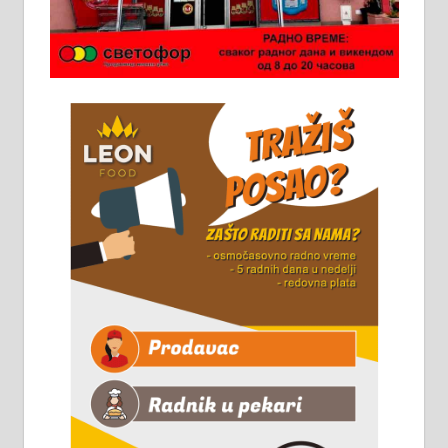
Потребна два радника за рад на
стоваришту „Липа промет” у
Алексинцу. За више
информација доћи лично на
стовариште у улици Максима
Горког 26 сваког радног дана од
8 до 15 часова. 063/465-045
Чистим све врсте димњака.
061/32-13-445