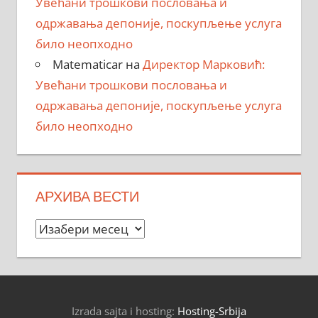
Увећани трошкови пословања и
одржавања депоније, поскупљење услуга
било неопходно
Matematicar
на
Директор Марковић:
Увећани трошкови пословања и
одржавања депоније, поскупљење услуга
било неопходно
АРХИВА ВЕСТИ
Архива
вести
Izrada sajta i hosting:
Hosting-Srbija