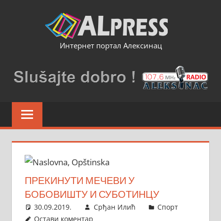
Skip
to
content
Интернет портал Алексинац
ПРЕКИНУТИ МЕЧЕВИ У
БОБОВИШТУ И СУБОТИНЦУ
30.09.2019.
Срђан Илић
Спорт
Остави коментар