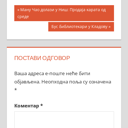
Кретање
Previous
Ману Чао долази у Ниш: Продаја карата од
Post:
среде
чланка
Next
Бус библиотекари у Кладову
Post:
ПОСТАВИ ОДГОВОР
Ваша адреса е-поште неће бити
објављена.
Неопходна поља су означена
*
Коментар
*