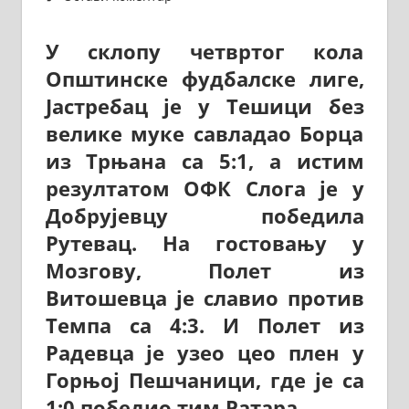
У склопу четвртог кола
Општинске фудбалске лиге,
Јастребац је у Тешици без
велике муке савладао Борца
из Трњана са 5:1, а истим
резултатом ОФК Слога је у
Добрујевцу победила
Рутевац. На гостовању у
Мозгову, Полет из
Витошевца је славио против
Темпа са 4:3. И Полет из
Радевца је узео цео плен у
Горњој Пешчаници, где је са
1:0 победио тим Ратара.