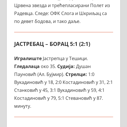
Црвена звезда и трећепласирани Полет из
Радевца. Следе: ОФК Слога и Шкриљац са
по девет бодова, и тако даље.
ЈАСТРЕБАЦ – БОРАЦ 5:1 (2:1)
Игралиште
Јастрепца у Тешици.
Гледалаца
око 35.
Судија:
Душан
Пауновић (Ал. Бујмир).
Стрелци:
1:0
Вукадиновић у 18, 2:0 Костадиновић у 31, 2:1
Станковић у 45, 3:1 Вукадиновић у 59, 4:1
Костадиновић у 79, 5:1 Стевановић у 87.
минуту.