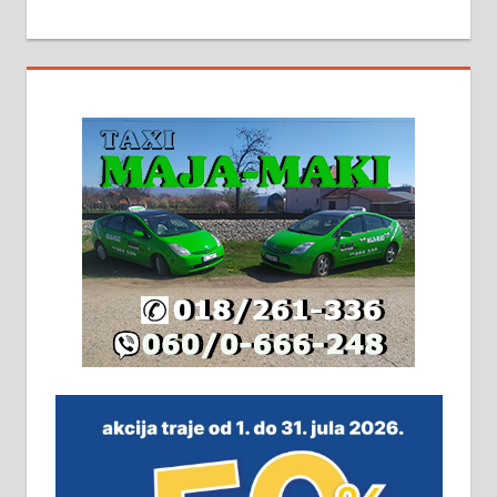
МАЛИ ОГЛАСИ
На продају кућа у Алексинцу,
београдски друм. Две одвојене
стамбене целине једна уз другу.
2х150м2, две гараже, централно
грејање на гас и дрва. Две
адресе. 063/71-74-023
Издајем комплетно опремљену
халу на Житковачком путу, на
плацу површине око 7 ари.
064/321-80-51; 063/102-35-25
На продају легализована, нова,
незавршена кућа површине 160
м2 са плацем од 8 ари у Зеленом
виру у Алексинцу. Могућа
замена. 064/21-63-584