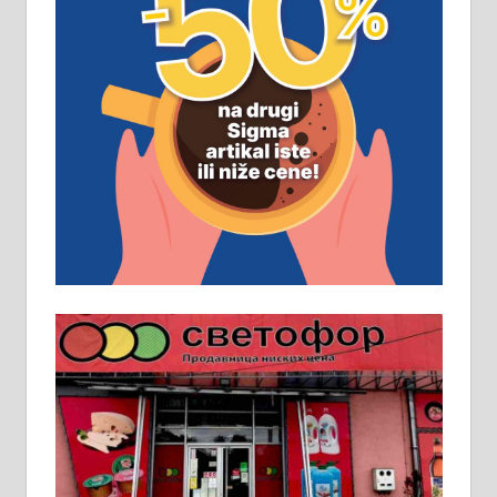
ПОСЛОВНИ ОГЛАСИ
Рудник и флотација Рудник
д.о.о. Рудник запошљава 20
помоћника рудара. Услови:
Основна школа, пожељно радно
искуство на истим и сличним
пословима, али не и неопходан
услов. Обезбеђен смештај,
превоз, исхрана. 032/57-41-122 –
локал 22
Пружам услуге завршних радова
у грађевини, хидроизолације и
молерских радова. 061/25-28-058
Ало таксију потребан возач са Б
категоријом. 064/02-85-511