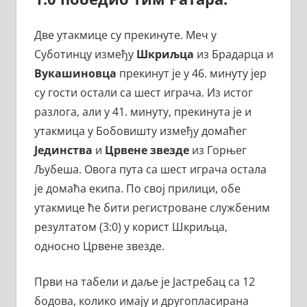
Две утакмице су прекинуте. Меч у
Суботинцу између
Шкриљца
из Брадарца и
Вукашиновца
прекинут је у 46. минуту јер
су гости остали са шест играча. Из истог
разлога, али у 41. минуту, прекинута је и
утакмица у Бобовишту између домаћег
Јединства
и
Црвене звезде
из Горњег
Љубеша. Овога пута са шест играча остала
је домаћа екипа. По свој прилици, обе
утакмице ће бити регистроване службеним
резултатом (3:0) у корист Шкриљца,
односно Црвене звезде.
Први на табели и даље је Јастребац са 12
бодова, колико имају и другопласирана