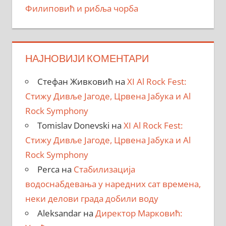
Филиповић и рибља чорба
НАЈНОВИЈИ КОМЕНТАРИ
Стефан Живковић
на
XI Al Rock Fest:
Стижу Дивље Јагоде, Црвена Јабука и Al
Rock Symphony
Tomislav Donevski
на
XI Al Rock Fest:
Стижу Дивље Јагоде, Црвена Јабука и Al
Rock Symphony
Perca
на
Стабилизација
водоснабдевања у наредних сат времена,
неки делови града добили воду
Aleksandar
на
Директор Марковић: