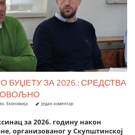
 БУЏЕТУ ЗА 2026.: СРЕДСТВА
 ДОВОЉНО
во
,
Економија
Један коментар
синац за 2026. годину након
ане, организованог у Скупштинској