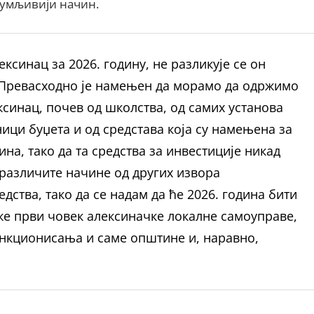
зумљивији начин.
ксинац за 2026. годину, не разликује се он
. Превасходно је намењен да морамо да одржимо
ксинац, почев од школства, од самих установа
ици буџета и од средстава која су намењена за
на, тако да та средства за инвестиције никад
различите начине од других извора
ства, тако да се надам да ће 2026. година бити
аже први човек алексиначке локалне самоуправе,
ункционисања и саме општине и, наравно,