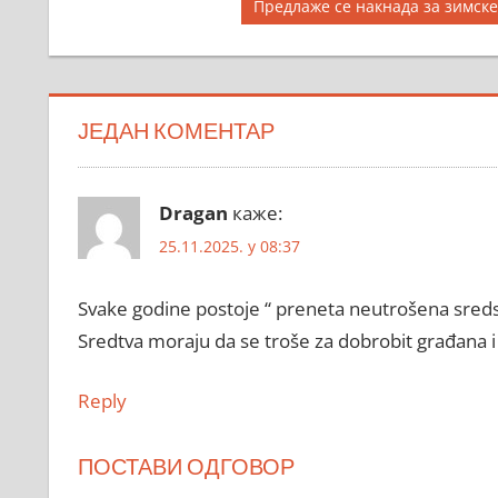
чланка
Next
Предлаже се накнадa за зимск
Post:
ЈЕДАН КОМЕНТАР
Dragan
каже:
25.11.2025. у 08:37
Svake godine postoje “ preneta neutrošena sredst
Sredtva moraju da se troše za dobrobit građana i 
Reply
ПОСТАВИ ОДГОВОР