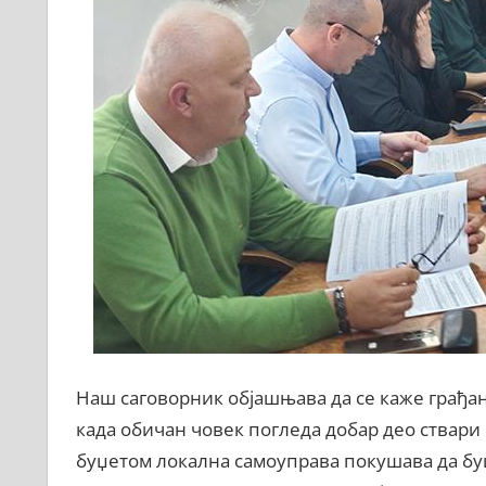
Наш саговорник објашњава да се каже грађанс
када обичан човек погледа добар део ствари 
буџетом локална самоуправа покушава да буџе