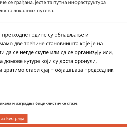
иче се грађана, јесте та путна инфраструктура
 доста локалних путева.
з претходне године су обнављање и
мамо две трећине становништа које је на
и да се негде скупе или да се организују или,
а домове кутуре који су доста оронули,
 вратимо стари сјај − објашњава председник
цикала и изградња бициклистичке стазе.
 из Београда