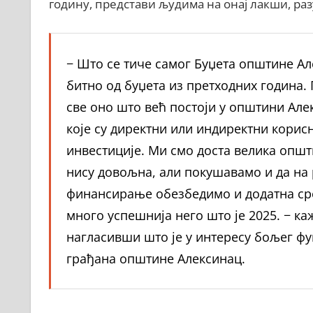
годину, представи људима на онај лакши, ра
− Што се тиче самог Буџета општине Але
битно од буџета из претходних година
све оно што већ постоји у општини Але
које су директни или индиректни корисн
инвестиције. Ми смо доста велика општи
нису довољна, али покушавамо и да на 
финансирање обезбедимо и додатна сред
много успешнија него што је 2025. − к
нагласивши што је у интересу бољег ф
грађана општине Алексинац.