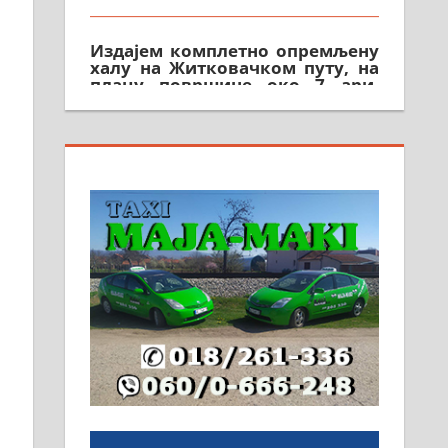
Издајем комплетно опремљену
халу на Житковачком путу, на
плацу површине око 7 ари.
064/321-80-51; 063/102-35-25
На продају легализована, нова,
незавршена кућа површине 160
м2 са плацем од 8 ари у
Зеленом виру у Алексинцу.
Могућа замена. 064/21-63-584
ПОСЛОВНИ ОГЛАСИ
Рудник и флотација Рудник
д.о.о. Рудник запошљава 20
помоћника рудара. Услови:
Основна школа, пожељно
радно искуство на истим и
сличним пословима, али не и