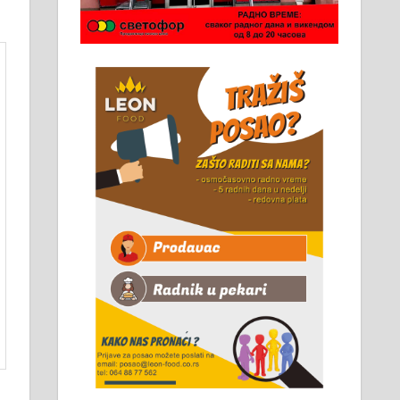
Чистим све врсте димњака.
061/32-13-445