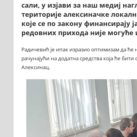
сали, у изјави за наш медиј на
територије алексиначке локалн
које се по закону финансирају 
редовних прихода није могуће 
Радичевић је ипак изразио оптимизам да ће 
рачунајући на додатна средства која ће бит
Алексинац.