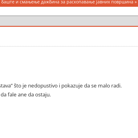
е баште и смањење дажбина за раскопавање јавних површина
ava“ što je nedopustivo i pokazuje da se malo radi.
da fale ane da ostaju.