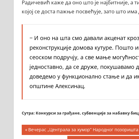
Радичевић каже да оно што је најбитније, а т
којој се доста пажње посвећује, зато што има
− И оно на шта смо давали акценат кро
реконструкције домова кутуре. Пошто и
сеоском подручју, а све мање могућност
једноставно, да се друже, покушавамо д
доведемо у функционално стање и да им
општине Алексинац.
Сутра: Конкурси за грађане, субвенције за набавку би
Кретање
Previous
Вечерас „Централа за хумор” Народног позоришта
Post: