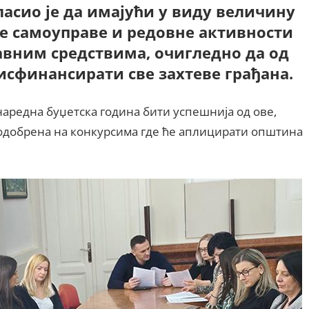
гласио је да имајући у виду величину
е самоуправе и редовне активности
јавним средствима, очигледно да од
исфинансирати све захтеве грађана.
наредна буџетска година бити успешнија од ове,
и одобрена на конкурсима где ће аплицирати општина