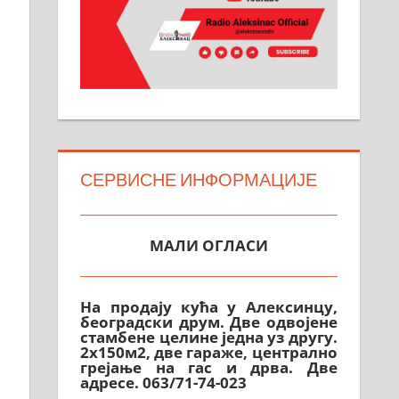
СЕРВИСНЕ ИНФОРМАЦИЈЕ
МАЛИ ОГЛАСИ
На продају кућа у Алексинцу,
београдски друм. Две одвојене
стамбене целине једна уз другу.
2х150м2, две гараже, централно
грејање на гас и дрва. Две
адресе. 063/71-74-023