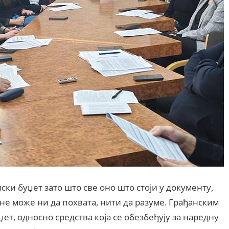
ки буџет зато што све оно што стоји у документу,
не може ни да похвата, нити да разуме. Грађанским
т, односно средства која се обезбеђују за наредну