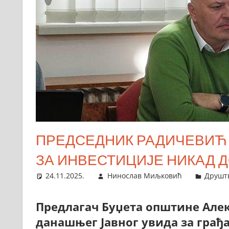
ПРЕДСЕДНИК РАДИЧЕВИЋ О
ЗА ИНВЕСТИЦИЈЕ НИКАД
24.11.2025.
Нинослав Миљковић
Друшт
Предлагач Буџета општине Алек
данашњег Јавног увида за грађ