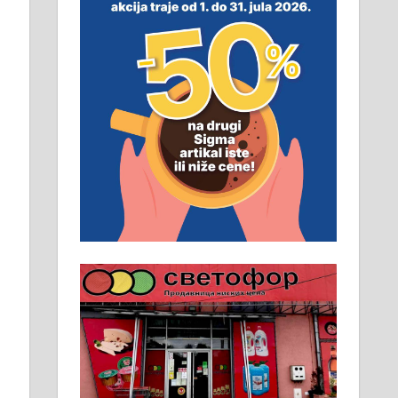
неопходан услов. Обезбеђен
смештај, превоз, исхрана.
032/57-41-122 – локал 22
Пружам услуге завршних
радова у грађевини,
хидроизолације и молерских
радова. 061/25-28-058
Ало таксију потребан возач са Б
категоријом. 064/02-85-511
Потребна два радника за рад на
стоваришту „Липа промет” у
Алексинцу. За више
информација доћи лично на
стовариште у улици Максима
Горког 26 сваког радног дана од
8 до 15 часова. 063/465-045