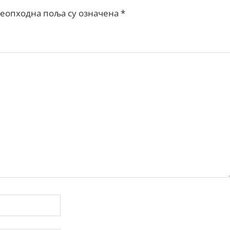
еопходна поља су означена
*