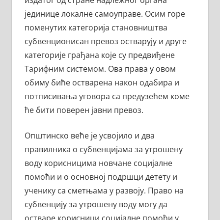
издатог од стране надлежног органа
јединице локалне самоуправе. Осим горе
поменутих категорија становништва
субвенционисан превоз остварују и друге
категорије грађана које су предвиђене
Тарифним системом. Ова права у овом
обиму биће остварена након одабира и
потписивања уговора са предузећем коме
ће бити поверен јавни превоз.
Општинско веће је усвојило и два
правилника о субвенцијама за утрошену
воду корисницима новчане социјалне
помоћи и о основној подршци детету и
ученику са сметњама у развоју. Право на
субвенцију за утрошену воду могу да
остваре корисници социјалне помоћи у