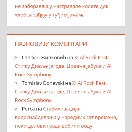
не заборављају настрадале колеге док
хлеб зарађују у туђим јамама
НАЈНОВИЈИ КОМЕНТАРИ
Стефан Живковић
на
XI Al Rock Fest:
Стижу Дивље Јагоде, Црвена Јабука и Al
Rock Symphony
Tomislav Donevski
на
XI Al Rock Fest:
Стижу Дивље Јагоде, Црвена Јабука и Al
Rock Symphony
Perca
на
Стабилизација
водоснабдевања у наредних сат времена,
неки делови града добили воду