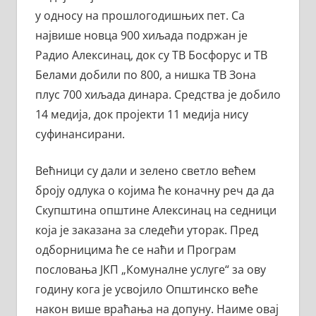
у односу на прошлогодишњих пет. Са
највише новца 900 хиљада подржан је
Радио Алексинац, док су ТВ Босфорус и ТВ
Белами добили по 800, а нишка ТВ Зона
плус 700 хиљада динара. Средства је добило
14 медија, док пројекти 11 медија нису
суфинансирани.
Већници су дали и зелено светло већем
броју одлука о којима ће коначну реч да да
Скупштина општине Алексинац на седници
која је заказана за следећи уторак. Пред
одборницима ће се наћи и Програм
пословања ЈКП „Комуналне услуге“ за ову
годину кога је усвојило Општинско веће
након више враћања на допуну. Наиме овај