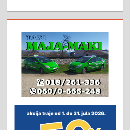
МАЛИ ОГЛАСИ
На продају кућа у Алексинцу,
београдски друм. Две одвојене
стамбене целине једна уз другу.
2х150м2, две гараже, централно
грејање на гас и дрва. Две
адресе. 063/71-74-023
Издајем комплетно опремљену
халу на Житковачком путу, на
плацу површине око 7 ари.
064/321-80-51; 063/102-35-25
На продају легализована, нова,
незавршена кућа површине 160
м2 са плацем од 8 ари у Зеленом
виру у Алексинцу. Могућа
замена. 064/21-63-584