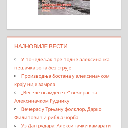
НАЈНОВИЈЕ ВЕСТИ
У понедељак пре подне алексиначка
пешачка зона без струје
Производња бостана у алексиначком
крају није замрла
„Веселе осамдесете” вечерас на
Алексиначком Руднику
Вечерас у Трњану фолклор, Дарко
Филиповић и рибља чорба
Уз Дан рудара: Алексиначки камарати