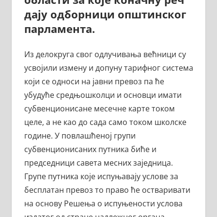
дају одборници општинског
парламента.
Из делокруга свог одлучивања већници су
усвојили измену и допуну тарифног система
који се односи на јавни превоз па ће
убудуће средњошколци и основци имати
субвенционисане месечне карте током
целе, а не као до сада само током школске
године. У повлашћеној групи
субвенционисаних путника биће и
председници савета месних заједница.
Групе путника које испуњавају услове за
бесплатан превоз то право ће остваривати
на основу Решења о испуњености услова