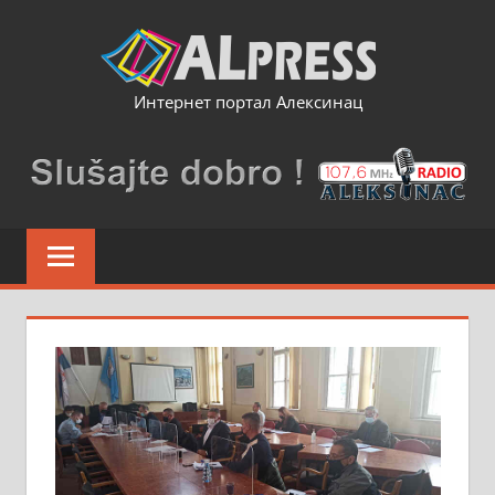
Skip
to
content
Интернет портал Алексинац