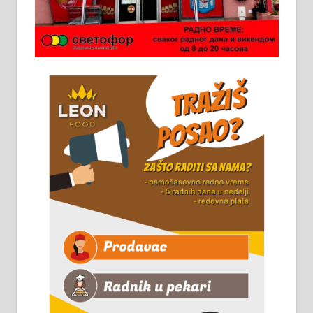
Потребна два радника за рад на
стоваришту „Липа промет” у
Алексинцу. За више
информација доћи лично на
стовариште у улици Максима
Горког 26 сваког радног дана од
8 до 15 часова. 063/465-045
Чистим све врсте димњака.
061/32-13-445