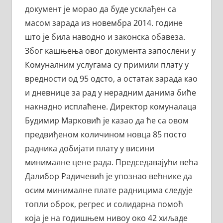
документ је морао да буде усклађен са
масом зарада из новембра 2014. године
што је била наводно и законска обавеза.
Због кашњења овог документа запослени у
Комуналним услугама су примили плату у
вредности од 95 одсто, а остатак зарада као
и дневнице за рад у нерадним данима биће
накнадно исплаћене. Директор комуналаца
Будимир Марковић је казао да ће са овом
предвиђеном количином новца 85 посто
радника добијати плату у висини
минималне цене рада. Председавајући већа
Далибор Радичевић је упознао већнике да
осим минималне плате радницима следује
топли оброк, регрес и солидарна помоћ
која је на годишњем нивоу око 42 хиљаде