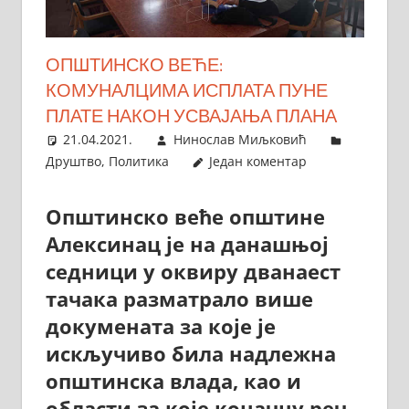
ОПШТИНСКО ВЕЋЕ:
КОМУНАЛЦИМА ИСПЛАТА ПУНЕ
ПЛАТЕ НАКОН УСВАЈАЊА ПЛАНА
21.04.2021.
Нинослав Миљковић
Друштво
,
Политика
Један коментар
Општинско веће општине
Алексинац је на данашњој
седници у оквиру дванаест
тачака разматрало више
докумената за које је
искључиво била надлежна
општинска влада, као и
области за које коначну реч