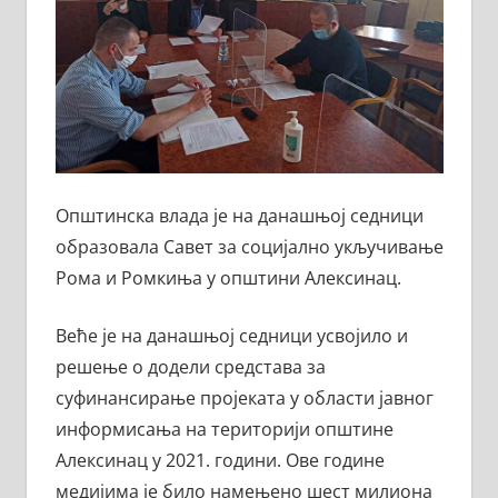
Општинска влада је на данашњој седници
образовала Савет за социјално укључивање
Рома и Ромкиња у општини Алексинац.
Веће је на данашњој седници усвојило и
решење о додели средстава за
суфинансирање пројеката у области јавног
информисања на територији општине
Алексинац у 2021. години. Ове године
медијима је било намењено шест милиона