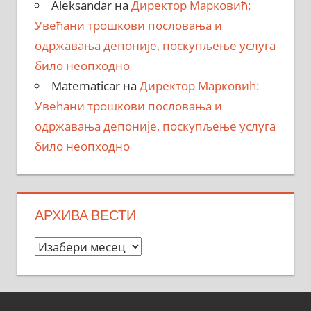
Aleksandar
на
Директор Марковић:
Увећани трошкови пословања и
одржавања депоније, поскупљење услуга
било неопходно
Matematicar
на
Директор Марковић:
Увећани трошкови пословања и
одржавања депоније, поскупљење услуга
било неопходно
АРХИВА ВЕСТИ
Архива
вести