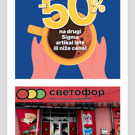
ПОСЛОВНИ ОГЛАСИ
Рудник и флотација Рудник
д.о.о. Рудник запошљава 20
помоћника рудара. Услови:
Основна школа, пожељно радно
искуство на истим и сличним
пословима, али не и неопходан
услов. Обезбеђен смештај,
превоз, исхрана. 032/57-41-122 –
локал 22
Пружам услуге завршних радова
у грађевини, хидроизолације и
молерских радова. 061/25-28-058
Ало таксију потребан возач са Б
категоријом. 064/02-85-511