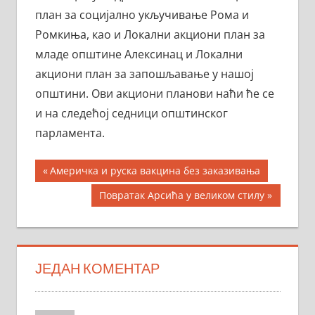
план за социјално укључивање Рома и
Ромкиња, као и Локални акциони план за
младе општине Алексинац и Локални
акциони план за запошљавање у нашој
општини. Ови акциони планови наћи ће се
и на следећој седници општинског
парламента.
Кретање
Previous
Америчка и руска вакцина без заказивања
Post:
чланка
Next
Повратак Арсића у великом стилу
Post:
ЈЕДАН КОМЕНТАР