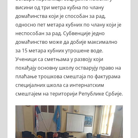
висини од три метра кубна по члану
домаћинства који је способан за рад,
односно пет метара кубних по члану који је
неспособан за рад. Субвенције једно
домаћинство може да добије максимално
за 15 метара кубних утрошене воде.
Ученици са сметњама у развоју који
похађају основну школу остварују право на
плаћање трошкова смештаја по фактурама
специјалних школа са интернатским
смештајем на територији Републике Србије.