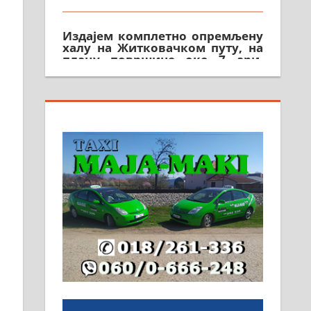
Издајем комплетно опремљену
халу на Житковачком путу, на
плацу површине око 7 ари.
064/321-80-51; 063/102-35-25
На продају легализована, нова,
незавршена кућа површине 160
м2 са плацем од 8 ари у
Зеленом виру у Алексинцу.
Могућа замена. 064/21-63-584
ПОСЛОВНИ ОГЛАСИ
Рудник и флотација Рудник
д.о.о. Рудник запошљава 20
помоћника рудара. Услови:
Основна школа, пожељно
радно искуство на истим и
сличним пословима, али не и
неопходан услов. Обезбеђен