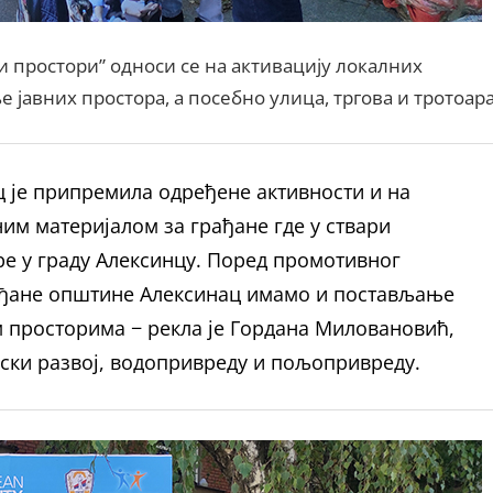
 простори” односи се на активацију локалних
јавних простора, а посебно улица, тргова и тротоара
ц је припремила одређене активности и на
м материјалом за грађане где у ствари
е у граду Алексинцу. Поред промотивног
рађане општине Алексинац имамо и постављање
м просторима − рекла је Гордана Миловановић,
ки развој, водопривреду и пољопривреду.