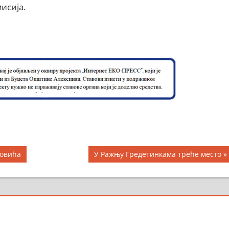
исија.
Next
новића
У Ражњу Гредетинкама треће место
Post: