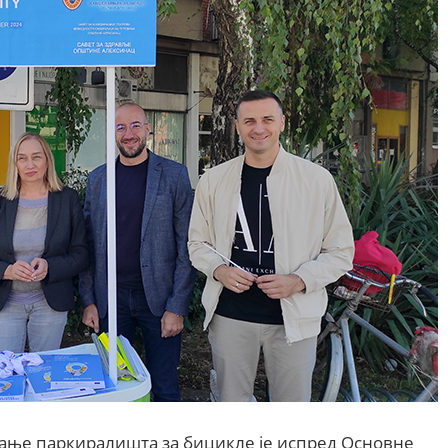
вљање паркиралишта за бицикле је испред Основне