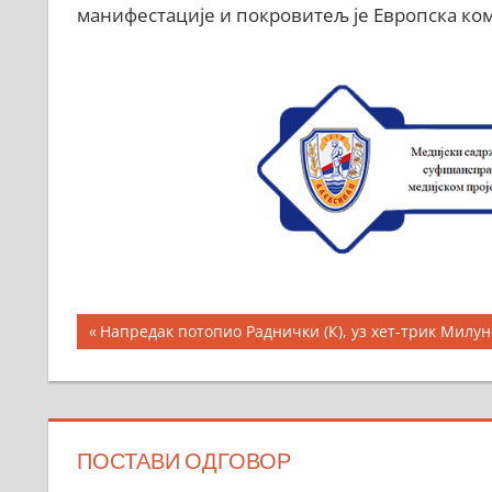
манифестације и покровитељ је Европска ком
Кретање
Previous
Напредак потопио Раднички (К), уз хет-трик Милу
Post:
чланка
ПОСТАВИ ОДГОВОР