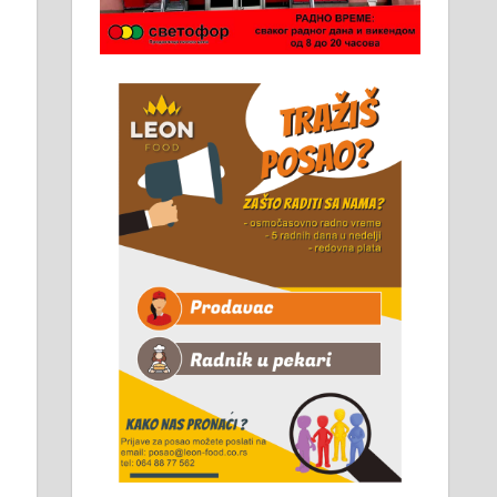
Чистим све врсте димњака.
061/32-13-445