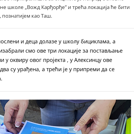
не школе „Вожд Карђорђе” и трећа локација ће бити
 познатијем као Таш.
послени и деца долазе у школу бициклама, а
, изабрали смо ове три локације за постављање
 у оквиру овог пројекта , у Алексинцу ове
два су урађена, а трећи је у припреми да се
.