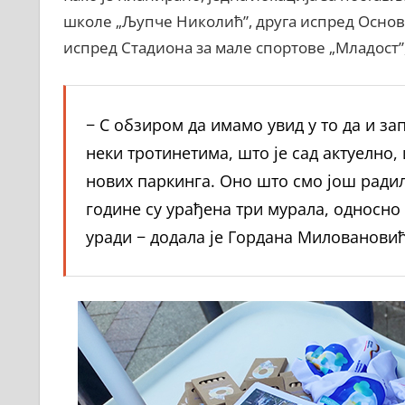
школе „Љупче Николић”, друга испред Основ
испред Стадиона за мале спортове „Младост”,
− С обзиром да имамо увид у то да и за
неки тротинетима, што је сад актуелно
нових паркинга. Оно што смо још радили
године су урађена три мурала, односно 
уради − додала је Гордана Миловановић