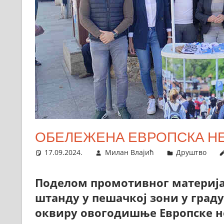
ОБЕЛЕЖЕНА ЕВРОПСКА Н
17.09.2024.
Милан Влајић
Друштво
Поделом промотивног материја
штанду у пешачкој зони у граду
оквиру овогодишње Европске н