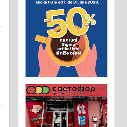
смештај, превоз, исхрана.
032/57-41-122 – локал 22
.
Пружам услуге завршних
радова у грађевини,
хидроизолације и молерских
радова. 061/25-28-058
Ало таксију потребан возач са Б
категоријом. 064/02-85-511
Потребна два радника за рад на
стоваришту „Липа промет” у
Алексинцу. За више
информација доћи лично на
стовариште у улици Максима
Горког 26 сваког радног дана од
8 до 15 часова. 063/465-045