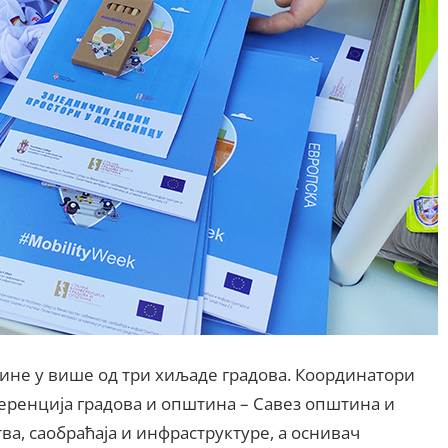
дине у више од три хиљаде градова. Координатори
еренција градова и општина – Савез општина и
а, саобраћаја и инфраструктуре, а оснивач