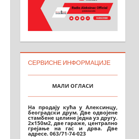
СЕРВИСНЕ ИНФОРМАЦИЈЕ
МАЛИ ОГЛАСИ
На продају кућа у Алексинцу,
београдски друм. Две одвојене
стамбене целине једна уз другу.
2х150м2, две гараже, централно
грејање на гас и дрва. Две
адресе. 063/71-74-023