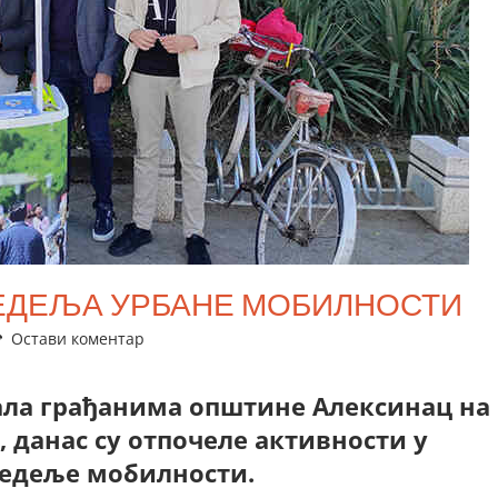
ЕДЕЉА УРБАНЕ МОБИЛНОСТИ
Остави коментар
ла грађанима општине Алексинац на
, данас су отпочеле активности у
едеље мобилности.