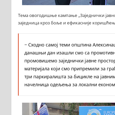
Тема овогодишње кампање „Заједнички јавни
заједница кроз боље и ефикасније коришћење 
− Сходно самој теми општина Алексина
данашњи дан изашли смо са промотивни
промовишемо заједнички јавне простор
материјала који смо припремили за г
три паркиралишта за бицикле на јавни
начелница одељења за локални економс