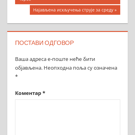
чланка
Next
Најављена искључења струје за среду
Post:
ПОСТАВИ ОДГОВОР
Ваша адреса е-поште неће бити
објављена.
Неопходна поља су означена
*
Коментар
*