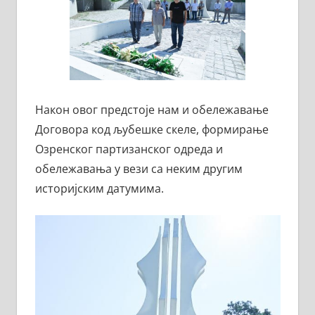
Након овог предстоје нам и обележавање
Договора код љубешке скеле, формирање
Озренског партизанског одреда и
обележавања у вези са неким другим
историјским датумима.