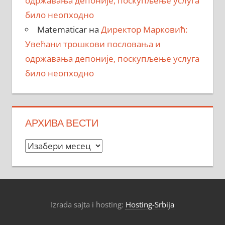
одржавања депоније, поскупљење услуга
било неопходно
Matematicar
на
Директор Марковић:
Увећани трошкови пословања и
одржавања депоније, поскупљење услуга
било неопходно
АРХИВА ВЕСТИ
Архива
вести
Izrada sajta i hosting:
Hosting-Srbija