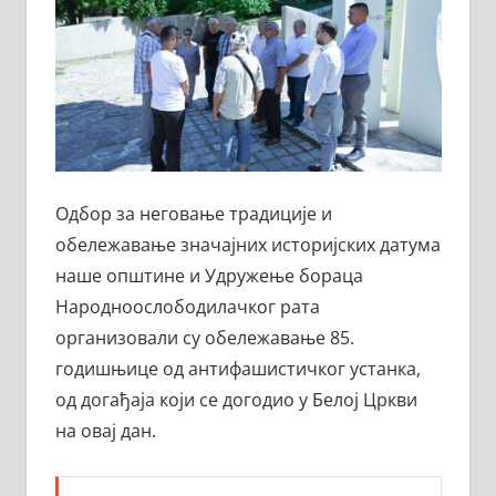
Одбор за неговање традиције и
обележавање значајних историјских датума
наше општине и Удружење бораца
Народноослободилачког рата
организовали су обележавање 85.
годишњице од антифашистичког устанка,
од догађаја који се догодио у Белој Цркви
на овај дан.