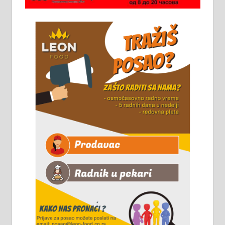
стоваришту „Липа промет” у
Алексинцу. За више
информација доћи лично на
стовариште у улици Максима
Горког 26 сваког радног дана од
8 до 15 часова. 063/465-045
Чистим све врсте димњака.
061/32-13-445