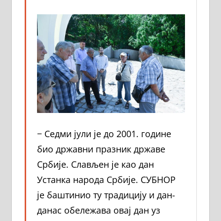
− Седми јули је до 2001. године
био државни празник државе
Србије. Слављен је као дан
Устанка народа Србије. СУБНОР
је баштинио ту традицију и дан-
данас обележава овај дан уз