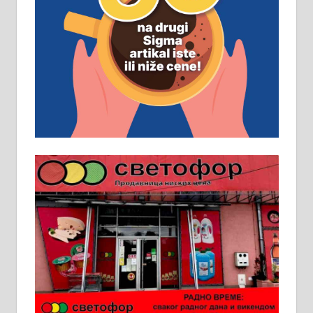
Рудник и флотација Рудник
д.о.о. Рудник запошљава 20
помоћника рудара. Услови:
Основна школа, пожељно радно
искуство на истим и сличним
пословима, али не и неопходан
услов. Обезбеђен смештај,
превоз, исхрана. 032/57-41-122 –
локал 22
Пружам услуге завршних радова
у грађевини, хидроизолације и
молерских радова. 061/25-28-058
Ало таксију потребан возач са Б
категоријом. 064/02-85-511
Потребна два радника за рад на