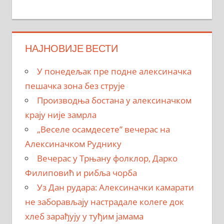
НАЈНОВИЈЕ ВЕСТИ
У понедељак пре подне алексиначка
пешачка зона без струје
Производња бостана у алексиначком
крају није замрла
„Веселе осамдесете” вечерас на
Алексиначком Руднику
Вечерас у Трњану фолклор, Дарко
Филиповић и рибља чорба
Уз Дан рудара: Алексиначки камарати
не заборављају настрадале колеге док
хлеб зарађују у туђим јамама