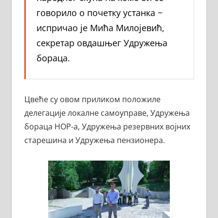
говорило о почетку устанка −
испричао је Мића Милојевић,
секретар овдашњег Удружења
бораца.
Цвеће су овом приликом положиле
делегације локалне самоуправе, Удружења
бораца НОР-а, Удружења резервних војних
старешина и Удружења пензионера.