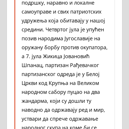
подршку, наравно и локалне
самоуправе и свих патриотских
удружења која обитавају у нашој
средини. Четвртог јула је упућен
позив народима Југославије на
оружану борбу против окупатора,
а 7. јула Жикица Јовановић
Шпанац, партизан Рађевачког
партизанског одреда је у Белој
Цркви код Крупња на Великом
народном сабору пуцао на два
жандарма, који су дошли ту
наводно да одржавају ред и мир,
уствари да спрече одржавање
народног скупа на коме би се