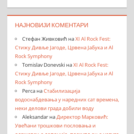
НАЈНОВИЈИ КОМЕНТАРИ
Стефан Живковић
на
XI Al Rock Fest:
Стижу Дивље Јагоде, Црвена Јабука и Al
Rock Symphony
Tomislav Donevski
на
XI Al Rock Fest:
Стижу Дивље Јагоде, Црвена Јабука и Al
Rock Symphony
Perca
на
Стабилизација
водоснабдевања у наредних сат времена,
неки делови града добили воду
Aleksandar
на
Директор Марковић:
Увећани трошкови пословања и