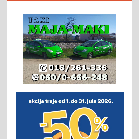
На продају кућа у Алексинцу,
београдски друм. Две одвојене
стамбене целине једна уз другу.
2х150м2, две гараже, централно
грејање на гас и дрва. Две
адресе. 063/71-74-023
Издајем комплетно опремљену
халу на Житковачком путу, на
плацу површине око 7 ари.
064/321-80-51; 063/102-35-25
На продају легализована, нова,
незавршена кућа површине 160
м2 са плацем од 8 ари у Зеленом
виру у Алексинцу. Могућа
замена. 064/21-63-584
ПОСЛОВНИ ОГЛАСИ