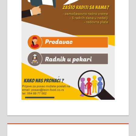
Чистим све врсте димњака.
061/32-13-445