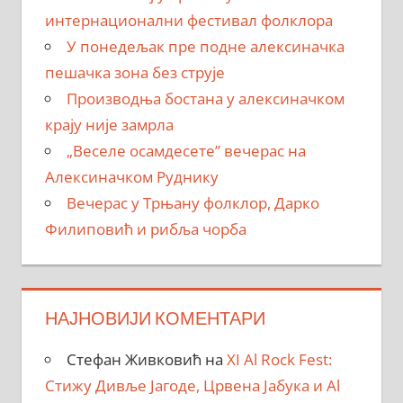
интернационални фестивал фолклора
У понедељак пре подне алексиначка
пешачка зона без струје
Производња бостана у алексиначком
крају није замрла
„Веселе осамдесете” вечерас на
Алексиначком Руднику
Вечерас у Трњану фолклор, Дарко
Филиповић и рибља чорба
НАЈНОВИЈИ КОМЕНТАРИ
Стефан Живковић
на
XI Al Rock Fest:
Стижу Дивље Јагоде, Црвена Јабука и Al