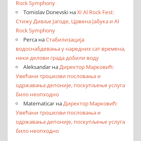
Rock Symphony
Tomislav Donevski
на
XI Al Rock Fest:
Стижу Дивље Јагоде, Црвена Јабука и Al
Rock Symphony
Perca
на
Стабилизација
водоснабдевања у наредних сат времена,
неки делови града добили воду
Aleksandar
на
Директор Марковић:
Увећани трошкови пословања и
одржавања депоније, поскупљење услуга
било неопходно
Matematicar
на
Директор Марковић:
Увећани трошкови пословања и
одржавања депоније, поскупљење услуга
било неопходно