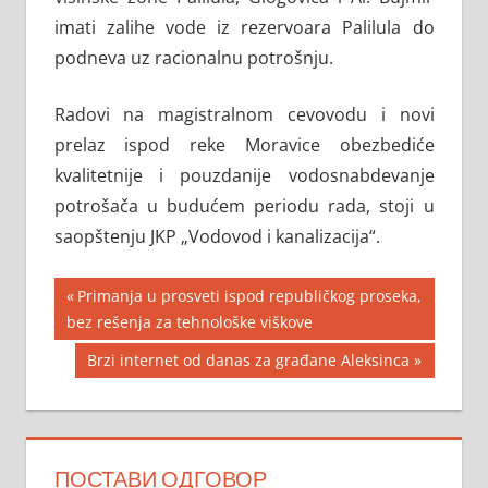
imati zalihe vode iz rezervoara Palilula do
podneva uz racionalnu potrošnju.
Radovi na magistralnom cevovodu i novi
prelaz ispod reke Moravice obezbediće
kvalitetnije i pouzdanije vodosnabdevanje
potrošača u budućem periodu rada, stoji u
saopštenju JKP „Vodovod i kanalizacija“.
Кретање
Previous
Primanja u prosveti ispod republičkog proseka,
Post:
bez rešenja za tehnološke viškove
чланка
Next
Brzi internet od danas za građane Aleksinca
Post:
ПОСТАВИ ОДГОВОР