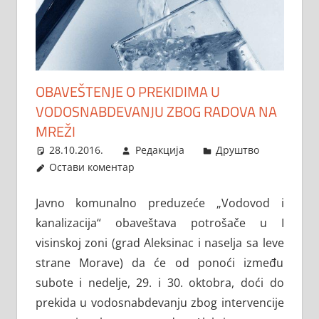
OBAVEŠTENJE O PREKIDIMA U
VODOSNABDEVANJU ZBOG RADOVA NA
MREŽI
28.10.2016.
Редакција
Друштво
Остави коментар
Javno komunalno preduzeće „Vodovod i
kanalizacija“ obaveštava potrošače u I
visinskoj zoni (grad Aleksinac i naselja sa leve
strane Morave) da će od ponoći između
subote i nedelje, 29. i 30. oktobra, doći do
prekida u vodosnabdevanju zbog intervencije