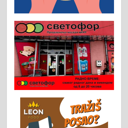
превоз, исхрана. 032/57-41-122 –
локал 22
Пружам услуге завршних радова
у грађевини, хидроизолације и
молерских радова. 061/25-28-058
Ало таксију потребан возач са Б
категоријом. 064/02-85-511
Потребна два радника за рад на
стоваришту „Липа промет” у
Алексинцу. За више
информација доћи лично на
стовариште у улици Максима
Горког 26 сваког радног дана од
8 до 15 часова. 063/465-045