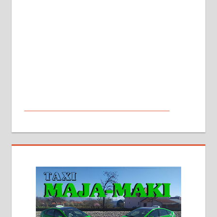
МАЛИ ОГЛАСИ
На продају кућа у Алексинцу,
београдски друм. Две одвојене
стамбене целине једна уз другу.
2х150м2, две гараже, централно
грејање на гас и дрва. Две
адресе. 063/71-74-023