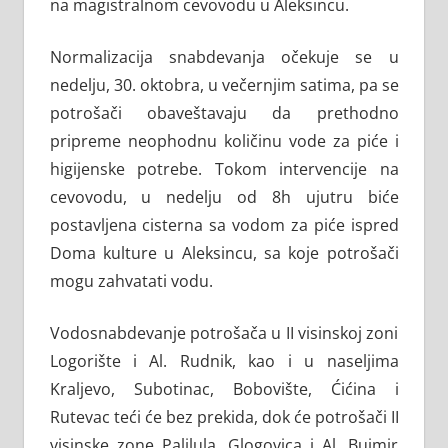
na magistralnom cevovodu u Aleksincu.
Normalizacija snabdevanja očekuje se u
nedelju, 30. oktobra, u večernjim satima, pa se
potrošači obaveštavaju da prethodno
pripreme neophodnu količinu vode za piće i
higijenske potrebe. Tokom intervencije na
cevovodu, u nedelju od 8h ujutru biće
postavljena cisterna sa vodom za piće ispred
Doma kulture u Aleksincu, sa koje potrošači
mogu zahvatati vodu.
Vodosnabdevanje potrošača u II visinskoj zoni
Logorište i Al. Rudnik, kao i u naseljima
Kraljevo, Subotinac, Bobovište, Ćićina i
Rutevac teći će bez prekida, dok će potrošači II
visinske zone Palilula, Glogovica i Al. Bujmir