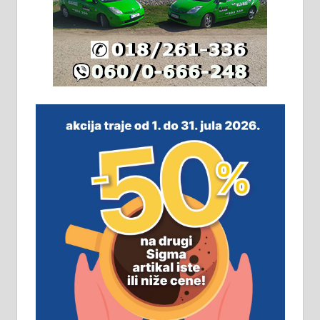
Издајем комплетно опремљену
халу на Житковачком путу, на
плацу површине око 7 ари.
064/321-80-51; 063/102-35-25
На продају легализована, нова,
незавршена кућа површине 160
м2 са плацем од 8 ари у Зеленом
виру у Алексинцу. Могућа
замена. 064/21-63-584
ПОСЛОВНИ ОГЛАСИ
Рудник и флотација Рудник
д.о.о. Рудник запошљава 20
помоћника рудара. Услови:
Основна школа, пожељно радно
искуство на истим и сличним
пословима, али не и неопходан
услов. Обезбеђен смештај,