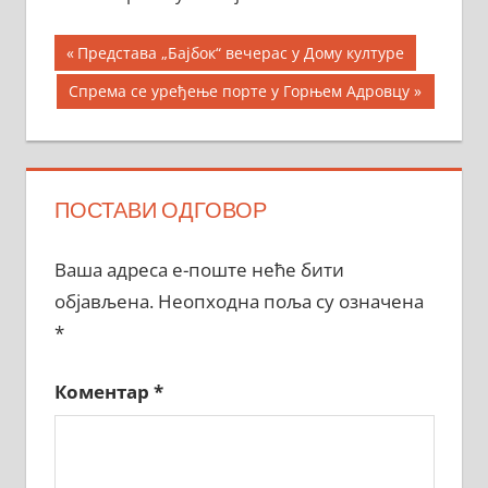
Кретање
Previous
Представа „Бајбок“ вечерас у Дому културе
Post:
чланка
Next
Спрема се уређење порте у Горњем Адровцу
Post:
ПОСТАВИ ОДГОВОР
Ваша адреса е-поште неће бити
објављена.
Неопходна поља су означена
*
Коментар
*