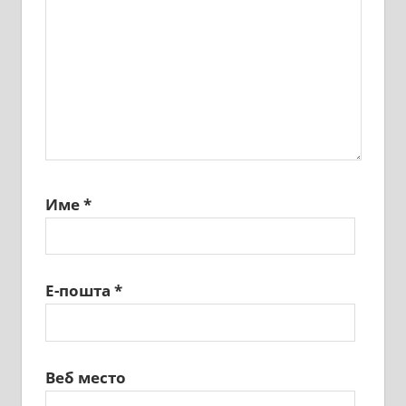
Име
*
Е-пошта
*
Веб место