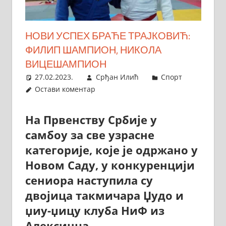
НОВИ УСПЕХ БРАЋЕ ТРАЈКОВИЋ:
ФИЛИП ШАМПИОН, НИКОЛА
ВИЦЕШАМПИОН
27.02.2023.
Срђан Илић
Спорт
Остави коментар
На Првенству Србије у
самбоу за све узрасне
категорије, које је одржано у
Новом Саду, у конкуренцији
сениора наступила су
двојица такмичара Џудо и
џиу-џицу клуба НиФ из
Алексинца.