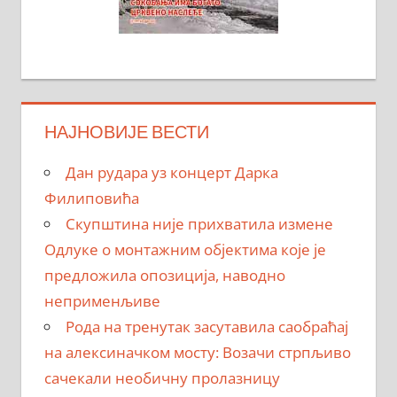
НАЈНОВИЈЕ ВЕСТИ
Дан рудара уз концерт Дарка
Филиповића
Скупштина није прихватила измене
Одлуке о монтажним објектима које је
предложила опозиција, наводно
неприменљиве
Рода на тренутак засутавила саобраћај
на алексиначком мосту: Возачи стрпљиво
сачекали необичну пролазницу