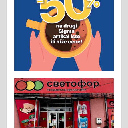
ПОСЛОВНИ ОГЛАСИ
Рудник и флотација Рудник
д.о.о. Рудник запошљава 20
помоћника рудара. Услови:
Основна школа, пожељно радно
искуство на истим и сличним
пословима, али не и неопходан
услов. Обезбеђен смештај,
превоз, исхрана. 032/57-41-122 –
локал 22
Пружам услуге завршних радова
у грађевини, хидроизолације и
молерских радова. 061/25-28-058
Ало таксију потребан возач са Б
категоријом. 064/02-85-511