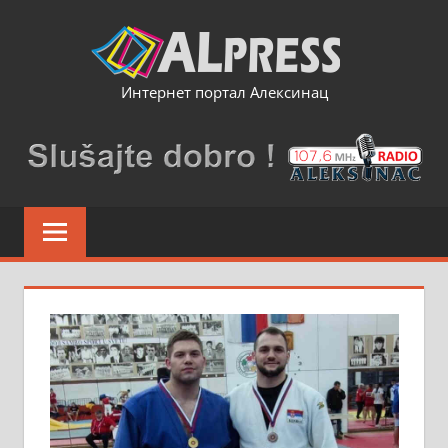
Skip
to
content
Интернет портал Алексинац