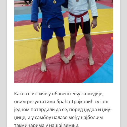
Како се истиче у обавештењу за медије,
овим резултатима браћа Трајковић су још
једном потврдили да се, поред џудоа и џиу-
џице, и у самбоу налазе међу најбољим
такмичарима у нашој земљи.