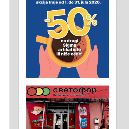
смештај, превоз, исхрана.
032/57-41-122 – локал 22
Пружам услуге завршних
радова у грађевини,
хидроизолације и молерских
радова. 061/25-28-058
Ало таксију потребан возач са Б
категоријом. 064/02-85-511
Потребна два радника за рад на
стоваришту „Липа промет” у
Алексинцу. За више
информација доћи лично на
стовариште у улици Максима
Горког 26 сваког радног дана од
8 до 15 часова. 063/465-045