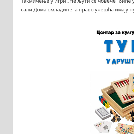
Такмичење у игри „Не љути се човече” биће уп
сали Дома омладине, а право учешћа имају п