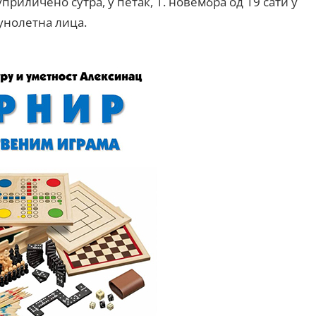
риличено сутра, у петак, 1. новембра од 19 сати у
унолетна лица.