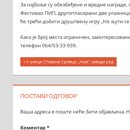
За најбоље су обезбеђене и вредне награде, 
Фестивал ПИП, другопласирани две улазнице з
ће трећи добити друштвену игру „Не љути се
Како је број места ограничен, заинтересовани
телефон 064/53-33-939.
Кретање
Previous
У улици Стевана Сремца „паук“ заводи ред
Post:
чланка
ПОСТАВИ ОДГОВОР
Ваша адреса е-поште неће бити објављена.
Н
Коментар
*