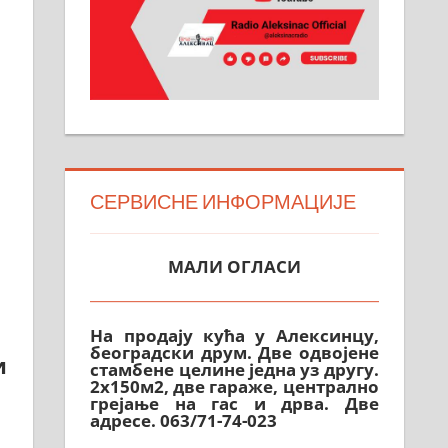
СЕРВИСНЕ ИНФОРМАЦИЈЕ
МАЛИ ОГЛАСИ
На продају кућа у Алексинцу,
београдски друм. Две одвојене
стамбене целине једна уз другу.
и
2х150м2, две гараже, централно
грејање на гас и дрва. Две
адресе. 063/71-74-023