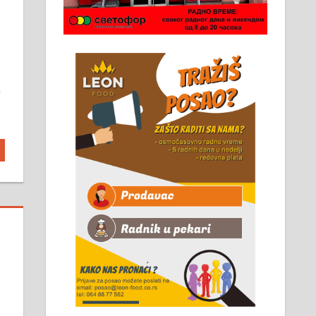
Чистим све врсте димњака.
061/32-13-445
а