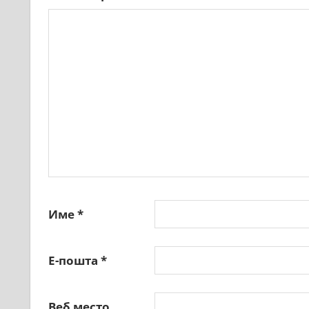
Име
*
Е-пошта
*
Веб место