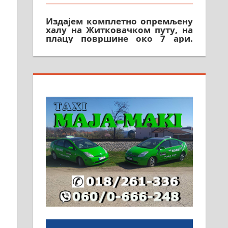
Издајем комплетно опремљену
халу на Житковачком путу, на
плацу површине око 7 ари.
064/321-80-51; 063/102-35-25
На продају легализована, нова,
незавршена кућа површине 160
м2 са плацем од 8 ари у
Зеленом виру у Алексинцу.
Могућа замена. 064/21-63-584
ПОСЛОВНИ ОГЛАСИ
Рудник и флотација Рудник
д.о.о. Рудник запошљава 20
помоћника рудара. Услови:
Основна школа, пожељно
радно искуство на истим и
сличним пословима, али не и
неопходан услов. Обезбеђен