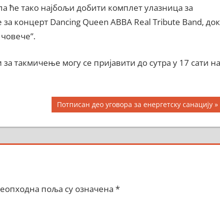
па ће тако најбољи добити комплет улазница за
а концерт Dancing Queen ABBA Real Tribute Band, док
 човече”.
 за такмичење могу се пријавити до сутра у 17 сати н
Next
Потписан део уговора за енергетску санацију
Post:
еопходна поља су означена
*