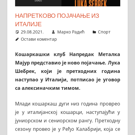
НАПРЕТКОВО ПОЈАЧАЊЕ ИЗ
ИТАЛИЈЕ
29.08.2021.
Марко Радић
Спорт
Остави коментар
Кошаркашки клуб Напредак Металка
Мајур представио је ново појачање. Лука
Шебрек, који је претходних година
наступао у Италији, потписао је уговор
са алексиначким тимом.
Млади кошаркаш дуги низ година проврео
је у италијанској кошарци, наступајући у
јуниорском и сениорском рангу. Претходну
сезону провео је у Ређо Калабрији, која се