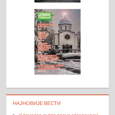
НАЈНОВИЈЕ ВЕСТИ
У понедељак пре подне алексиначка