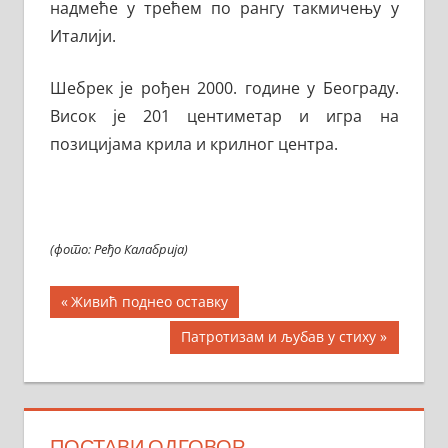
надмеће у трећем по рангу такмичењу у
Италији.
Шебрек је рођен 2000. године у Београду.
Висок је 201 центиметар и игра на
позицијама крила и крилног центра.
(фото: Ређо Калабрија)
Кретање
Previous
Живић поднео оставку
Post:
чланка
Next
Патротизам и љубав у стиху
Post:
ПОСТАВИ ОДГОВОР