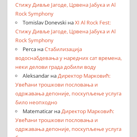
Стижу Дивље Јагоде, Црвена Јабука и Al
Rock Symphony
Tomislav Donevski
на
XI Al Rock Fest:
Стижу Дивље Јагоде, Црвена Јабука и Al
Rock Symphony
Perca
на
Стабилизација
водоснабдевања у наредних сат времена,
неки делови града добили воду
Aleksandar
на
Директор Марковић:
Увећани трошкови пословања и
одржавања депоније, поскупљење услуга
било неопходно
Matematicar
на
Директор Марковић:
Увећани трошкови пословања и
одржавања депоније, поскупљење услуга