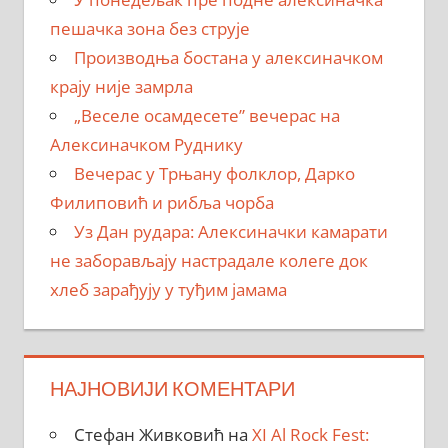
пешачка зона без струје
Производња бостана у алексиначком
крају није замрла
„Веселе осамдесете” вечерас на
Алексиначком Руднику
Вечерас у Трњану фолклор, Дарко
Филиповић и рибља чорба
Уз Дан рудара: Алексиначки камарати
не заборављају настрадале колеге док
хлеб зарађују у туђим јамама
НАЈНОВИЈИ КОМЕНТАРИ
Стефан Живковић
на
XI Al Rock Fest: