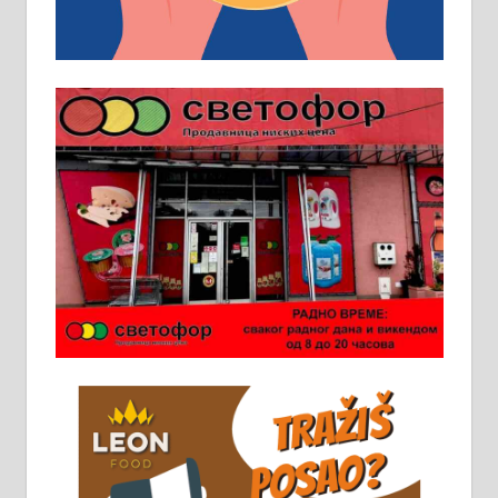
услов. Обезбеђен смештај,
превоз, исхрана. 032/57-41-122 –
локал 22
Пружам услуге завршних радова
у грађевини, хидроизолације и
молерских радова. 061/25-28-058
Ало таксију потребан возач са Б
категоријом. 064/02-85-511
Потребна два радника за рад на
стоваришту „Липа промет” у
Алексинцу. За више
информација доћи лично на
стовариште у улици Максима
Горког 26 сваког радног дана од
8 до 15 часова. 063/465-045