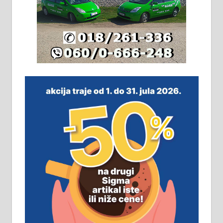
Издајем комплетно опремљену
халу на Житковачком путу, на
плацу површине око 7 ари.
064/321-80-51; 063/102-35-25
На продају легализована, нова,
незавршена кућа површине 160
м2 са плацем од 8 ари у Зеленом
виру у Алексинцу. Могућа
замена. 064/21-63-584
ПОСЛОВНИ ОГЛАСИ
Рудник и флотација Рудник
д.о.о. Рудник запошљава 20
помоћника рудара. Услови:
Основна школа, пожељно радно
искуство на истим и сличним
пословима, али не и неопходан