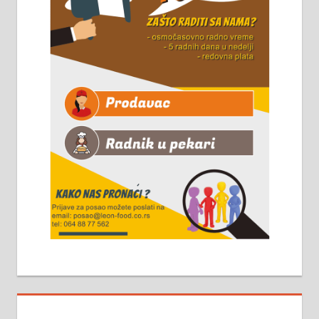
Чистим све врсте димњака.
061/32-13-445