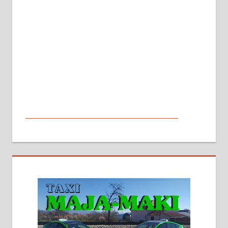
МАЛИ ОГЛАСИ
На продају кућа у Алексинцу,
београдски друм. Две одвојене
стамбене целине једна уз другу.
2х150м2, две гараже, централно
грејање на гас и дрва. Две
адресе. 063/71-74-023