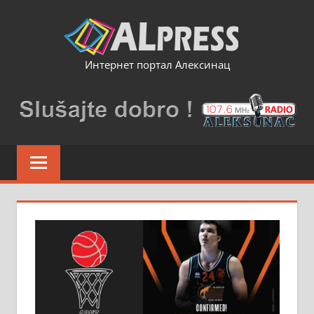
Skip
to
content
Интернет портал Алексинац