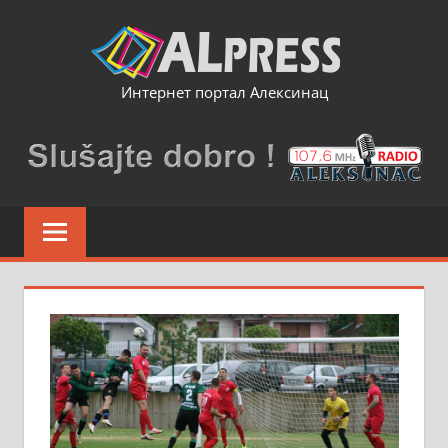
Skip
to
content
Интернет портал Алексинац