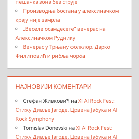
пешачка зона без струје
Производња бостана у алексиначком
крају није замрла
„Веселе осамдесете” вечерас на
Алексиначком Руднику
Вечерас у Трњану фолклор, Дарко
Филиповић и рибља чорба
НАЈНОВИЈИ КОМЕНТАРИ
Стефан Живковић
на
XI Al Rock Fest:
Стижу Дивље Јагоде, Црвена Јабука и Al
Rock Symphony
Tomislav Donevski
на
XI Al Rock Fest:
Стижу Дивље Јагоде, Црвена Јабука и Al