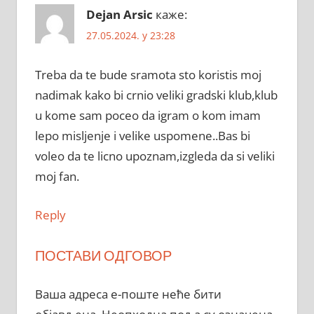
Dejan Arsic
каже:
27.05.2024. у 23:28
Treba da te bude sramota sto koristis moj
nadimak kako bi crnio veliki gradski klub,klub
u kome sam poceo da igram o kom imam
lepo misljenje i velike uspomene..Bas bi
voleo da te licno upoznam,izgleda da si veliki
moj fan.
Reply
ПОСТАВИ ОДГОВОР
Ваша адреса е-поште неће бити