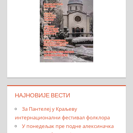
НАЈНОВИЈЕ ВЕСТИ
За Пантелеј у Краљеву
интернационални фестивал фолклора
У понедељак пре подне алексиначка