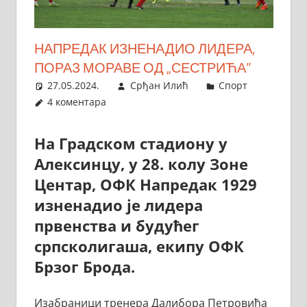
НАПРЕДАК ИЗНЕНАДИО ЛИДЕРА,
ПОРАЗ МОРАВЕ ОД „СЕСТРИЋА”
27.05.2024.
Срђан Илић
Спорт
4 коментара
На Градском стадиону у
Алексинцу, у 28. колу Зоне
Центар, ОФК Напредак 1929
изненадио је лидера
првенства и будућег
српсколигаша, екипу ОФК
Брзог Брода.
Изабраници тренера Далибора Петровића