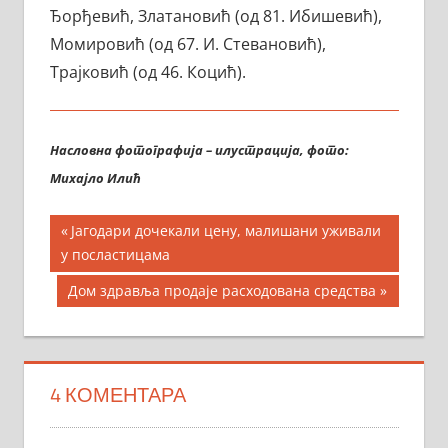
Ђорђевић, Златановић (од 81. Ибишевић),
Момировић (од 67. И. Стевановић),
Трајковић (од 46. Коцић).
Насловна фотографија – илустрација, фото:
Михајло Илић
Кретање
Previous
Јагодари дочекали цену, малишани уживали
Post:
у посластицама
чланка
Next
Дом здравља продаје расходована средства
Post:
4 КОМЕНТАРА