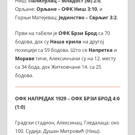
Ниш:
Палилулац – Младост (М) 2:0
,
Орљане:
Орљане – ОФК Ниш 3:10
, и
Горњи Матејевац:
Јединство – Сврљиг 3:2
.
Први на табели је
ОФК Брзи Брод
са 70
бодова, док су
Наша крила
на другој
позицији са 59 бодова. Што се
Напретка
и
Мораве
тиче, Алексинчани су на 12. месту
са 34 бода, док Житковчани 14. са 25
бодова.
ОФК НАПРЕДАК 1929 – ОФК БРЗИ БР
ОД
4:0
(1:0)
Градски стадион, Алексинац. Гледалаца: око
100. Судија: Душан Митровић (Ниш).