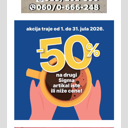
На продају легализована, нова,
незавршена кућа површине 160
м2 са плацем од 8 ари у Зеленом
виру у Алексинцу. Могућа
замена. 064/21-63-584
ПОСЛОВНИ ОГЛАСИ
Рудник и флотација Рудник
д.о.о. Рудник запошљава 20
помоћника рудара. Услови:
Основна школа, пожељно радно
искуство на истим и сличним
пословима, али не и неопходан
услов. Обезбеђен смештај,
превоз, исхрана. 032/57-41-122 –
локал 22