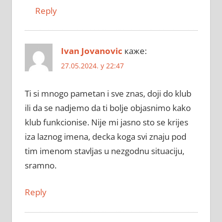
Reply
Ivan Jovanovic
каже:
27.05.2024. у 22:47
Ti si mnogo pametan i sve znas, doji do klub
ili da se nadjemo da ti bolje objasnimo kako
klub funkcionise. Nije mi jasno sto se krijes
iza laznog imena, decka koga svi znaju pod
tim imenom stavljas u nezgodnu situaciju,
sramno.
Reply