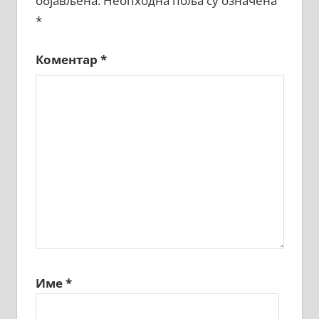
објављена.
Неопходна поља су означена
*
Коментар
*
Име
*