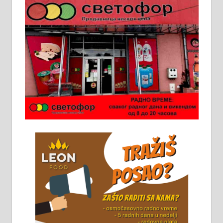
Пружам услуге завршних радова
у грађевини, хидроизолације и
молерских радова. 061/25-28-058
Ало таксију потребан возач са Б
категоријом. 064/02-85-511
Потребна два радника за рад на
стоваришту „Липа промет” у
Алексинцу. За више
информација доћи лично на
стовариште у улици Максима
Горког 26 сваког радног дана од
8 до 15 часова. 063/465-045
Чистим све врсте димњака.
061/32-13-445