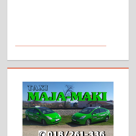
МАЛИ ОГЛАСИ
На продају кућа у Алексинцу,
београдски друм. Две одвојене
стамбене целине једна уз другу.
2х150м2, две гараже, централно
грејање на гас и дрва. Две
адресе. 063/71-74-023
Издајем комплетно опремљену
халу на Житковачком путу, на
плацу површине око 7 ари.
064/321-80-51; 063/102-35-25