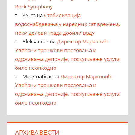
Rock Symphony
Perca
на
Стабилизација
водоснабдевања у наредних сат времена,
неки делови града добили воду
Aleksandar
на
Директор Марковић:
Увећани трошкови пословања и
одржавања депоније, поскупљење услуга
било неопходно
Matematicar
на
Директор Марковић:
Увећани трошкови пословања и
одржавања депоније, поскупљење услуга
било неопходно
АРХИВА ВЕСТИ