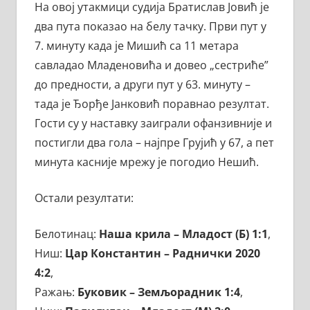
На овој утакмици судија Братислав Јовић је
два пута показао на белу тачку. Први пут у
7. минуту када је Мишић са 11 метара
савладао Младеновића и довео „сестриће”
до предности, а други пут у 63. минуту –
тада је Ђорђе Јанковић поравнао резултат.
Гости су у наставку заиграли офанзивније и
постигли два гола – најпре Грујић у 67, а пет
минута касније мрежу је погодио Нешић.
Остали резултати:
Белотинац:
Наша крила – Младост (Б) 1:1
,
Ниш:
Цар Константин – Раднички 2020
4:2
,
Ражањ:
Буковик – Земљорадник 1:4
,