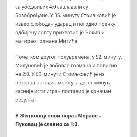
са убедљивих 4:0 савладали су
Брзоброђане. У 35. минуту Стоиљковић је
извео слободан ударац и погодио пречку,
одбијену лопту прихватио је Ђокић и
матирао голмана Митића.
Почетком другог полувремена, у 52. минуту,
Милуновић је лобовао голмана и повисио
на 2:0. У 69. минути Стоиљковић је из
петерца погодио мрежу, а десет минута
касније исти играч поставио је коначан
резултат.
У Житковцу нови пораз Мораве –
Пуковац је славио са 1:3.