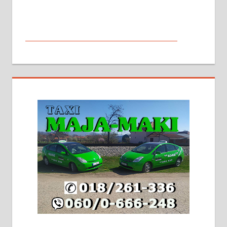
МАЛИ ОГЛАСИ
На продају кућа у Алексинцу,
београдски друм. Две одвојене
стамбене целине једна уз другу.
2х150м2, две гараже, централно
грејање на гас и дрва. Две
адресе. 063/71-74-023
Издајем комплетно опремљену
халу на Житковачком путу, на
плацу површине око 7 ари.
064/321-80-51; 063/102-35-25
На продају легализована, нова,
незавршена кућа површине 160