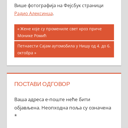
Више фотографија на Фејсбук страници
Радио Алексинца
.
Кретање
Previous
Жене које су промениле свет кроз приче
Post:
Монике Ромић
чланка
Next
Петнаести Сајам аутомобила у Нишу од 4. до 6.
Post:
октобра
ПОСТАВИ ОДГОВОР
Ваша адреса е-поште неће бити
објављена.
Неопходна поља су означена
*