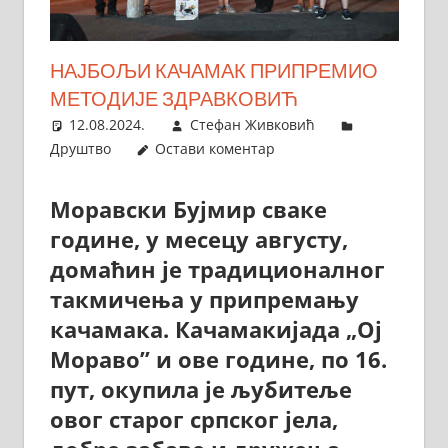
НАЈБОЉИ КАЧАМАК ПРИПРЕМИО
МЕТОДИЈЕ ЗДРАВКОВИЋ
12.08.2024.
Стефан Живковић
Друштво
Остави коментар
Моравски Бујмир сваке
године, у месецу августу,
домаћин је традиционалног
такмичења у припремању
качамака. Качамакијада „Ој
Мораво” и ове године, по 16.
пут, окупила је љубитеље
овог старог српског јела,