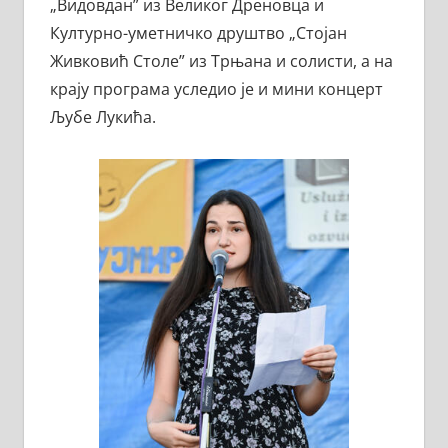
„Видовдан” из Великог Дреновца и
Културно-уметничко друштво „Стојан
Живковић Столе” из Трњана и солисти, а на
крају програма уследио је и мини концерт
Љубе Лукића.