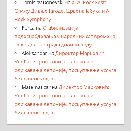
Tomislav Donevski
на
XI Al Rock Fest:
Стижу Дивље Јагоде, Црвена Јабука и Al
Rock Symphony
Perca
на
Стабилизација
водоснабдевања у наредних сат времена,
неки делови града добили воду
Aleksandar
на
Директор Марковић:
Увећани трошкови пословања и
одржавања депоније, поскупљење услуга
било неопходно
Matematicar
на
Директор Марковић:
Увећани трошкови пословања и
одржавања депоније, поскупљење услуга
било неопходно