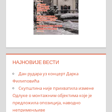
НАЈНОВИЈЕ ВЕСТИ
Дан рудара уз концерт Дарка
Филиповића
Скупштина није прихватила измене
Одлуке о монтажним објектима које је
предложила опозиција, наводно
неприменљиве