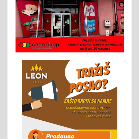
Ало таксију потребан возач са Б
категоријом. 064/02-85-511
Потребна два радника за рад на
стоваришту „Липа промет” у
Алексинцу. За више
информација доћи лично на
стовариште у улици Максима
Горког 26 сваког радног дана од
8 до 15 часова. 063/465-045
Чистим све врсте димњака.
061/32-13-445