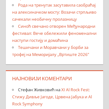
Рода на тренутак засутавила саобраћај
на алексиначком мосту: Возачи стрпљиво
сачекали необичну пролазницу
Синоћ свечано отворен Међународни
фестивал: Вече обележили феноменални
наступи гостију и домаћина
Тешичани и Моравчани у борби за
трофеј на Меморијалу „Вртиште 2026”
НАЈНОВИЈИ КОМЕНТАРИ
Стефан Живковић
на
XI Al Rock Fest:
Стижу Дивље Јагоде, Црвена Јабука и Al
Rock Symphony