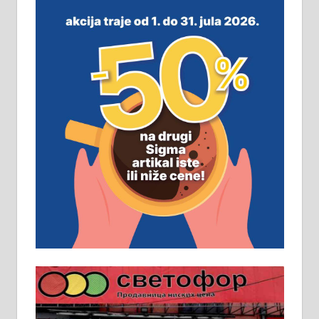
м2 са плацем од 8 ари у Зеленом
виру у Алексинцу. Могућа
замена. 064/21-63-584
ПОСЛОВНИ ОГЛАСИ
Рудник и флотација Рудник
д.о.о. Рудник запошљава 20
помоћника рудара. Услови:
Основна школа, пожељно радно
искуство на истим и сличним
пословима, али не и неопходан
услов. Обезбеђен смештај,
превоз, исхрана. 032/57-41-122 –
локал 22
Пружам услуге завршних радова
у грађевини, хидроизолације и
молерских радова. 061/25-28-058