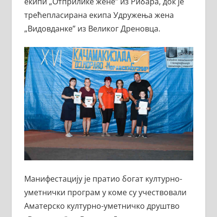
екипи „Отприлике жене” из Рибара, док је
трећепласирана екипа Удружења жена
„Видовданке” из Великог Дреновца.
Манифестацију је пратио богат културно-
уметнички програм у коме су учествовали
Аматерско културно-уметничко друштво