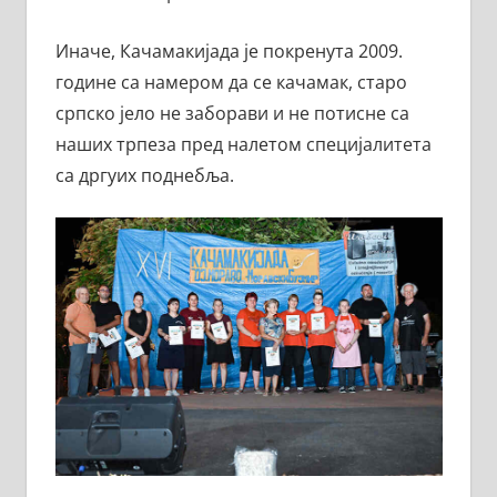
Иначе, Качамакијада је покренута 2009.
године са намером да се качамак, старо
српско јело не заборави и не потисне са
наших трпеза пред налетом специјалитета
са дргуих поднебља.