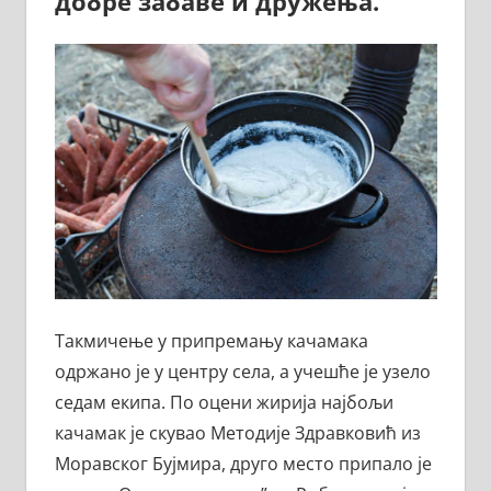
добре забаве и дружења.
Такмичење у припремању качамака
одржано је у центру села, а учешће је узело
седам екипа. По оцени жирија најбољи
качамак је скувао Методије Здравковић из
Моравског Бујмира, друго место припало је