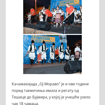
Качамакијада „Ој Мораво” је и ове године
поред такмичења имала и регату од
Тешице до Бујмира, у којој је учешће узело
чак 18 чамаца.