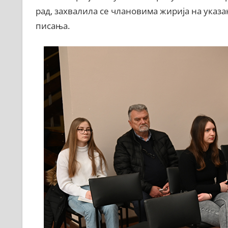
рад, захвалила се члановима жирија на указ
писања.