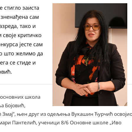
е стигло заиста
 Изненађена сам
азреда, тако и
 своје критичко
нкурса јесте сам
но што желимо да
ега се стиде и
овић.
а основних школа
ња Бојовић,
 Змај”, њен друг из одељења Вукашин Ћурчић освоји
Тамари Пантелић, ученици 8/6 Основне школе „Иво