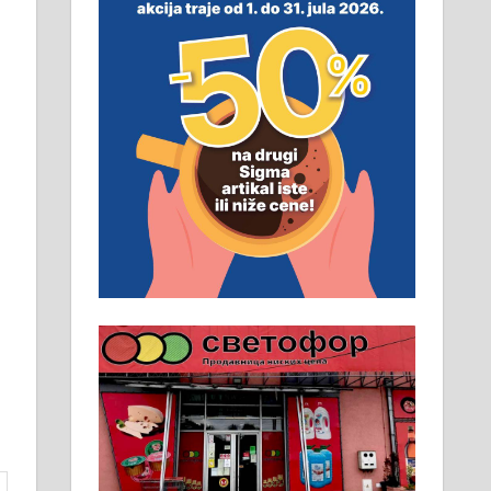
смештај, превоз, исхрана.
032/57-41-122 – локал 22
Пружам услуге завршних
радова у грађевини,
хидроизолације и молерских
радова. 061/25-28-058
Ало таксију потребан возач са Б
категоријом. 064/02-85-511
Потребна два радника за рад на
стоваришту „Липа промет” у
Алексинцу. За више
информација доћи лично на
стовариште у улици Максима
Горког 26 сваког радног дана од
8 до 15 часова. 063/465-045