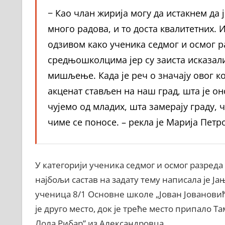
− Као члан жирија могу да истакнем да ј
много радова, и то доста квалитетних.
одзивом како ученика седмог и осмог р
средњошколцима јер су заиста исказали
мишљење. Када је реч о значају овог ко
акценат стављен на наш град, шта је о
чујемо од младих, шта замерају граду, ч
чиме се поносе. – рекла је Марија Петр
У категорији ученика седмог и осмог разред
најбољи састав на задату тему написала је Ја
ученица 8/1 Основне школе „Јован Јовановић
је друго место, док је треће место припало 
Лола Рибар” из Александровца.