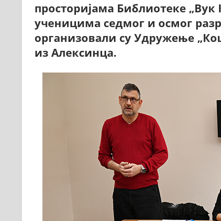
просторијама Библиотеке „Вук 
ученицима седмог и осмог раз
организовали су Удружење „Ко
из Алексинца.