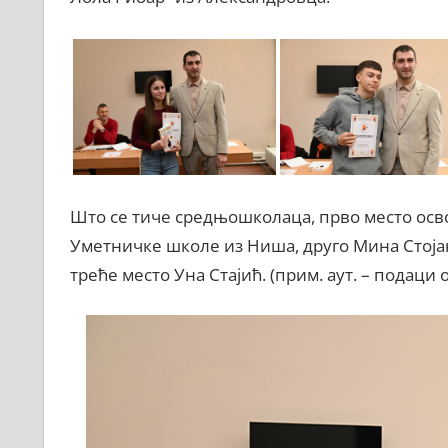
Што се тиче средњошколаца, прво место осво
Уметничке школе из Ниша, друго Мина Стоја
треће место Уна Стајић. (прим. аут. – подац