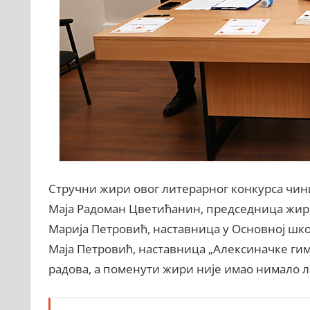
Стручни жири овог литерарног конкурса чини
Маја Радоман Цветићанин, председница жири
Марија Петровић, наставница у Основној шко
Маја Петровић, наставница „Алексиначке гимн
радова, а поменути жири није имао нимало ла