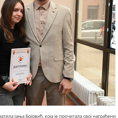
тила Јања Бојовић, која је прочитала свој награђени