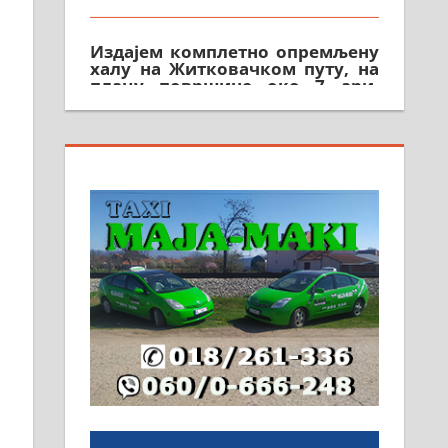
Издајем комплетно опремљену
халу на Житковачком путу, на
плацу површине око 7 ари.
064/321-80-51; 063/102-35-25
На продају легализована, нова,
незавршена кућа површине 160
м2 са плацем од 8 ари у
Зеленом виру у Алексинцу.
Могућа замена. 064/21-63-584
ПОСЛОВНИ ОГЛАСИ
Рудник и флотација Рудник
д.о.о. Рудник запошљава 20
помоћника рудара. Услови:
Основна школа, пожељно
радно искуство на истим и
сличним пословима, али не и
неопходан услов. Обезбеђен