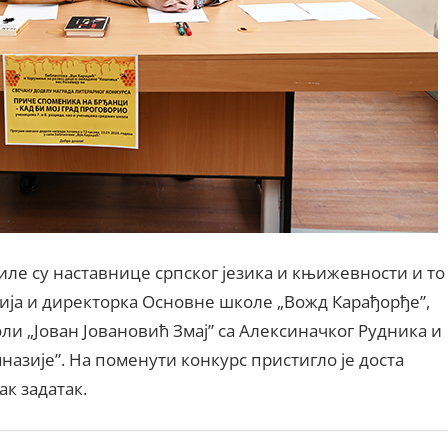
ле су наставнице српског језика и књижевности и то
ја и директорка Основне школе „Вожд Карађорђе”,
ли „Јован Јовановић Змај” са Алексиначког Рудника и
азије”. На поменути конкурс пристигло је доста
к задатак.