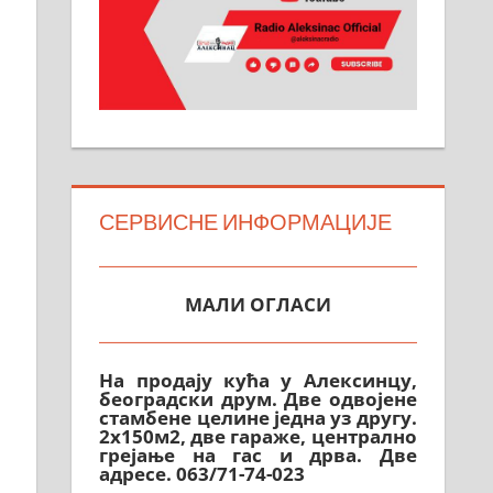
СЕРВИСНЕ ИНФОРМАЦИЈЕ
МАЛИ ОГЛАСИ
М
На продају кућа у Алексинцу,
београдски друм. Две одвојене
стамбене целине једна уз другу.
2х150м2, две гараже, централно
грејање на гас и дрва. Две
адресе. 063/71-74-023