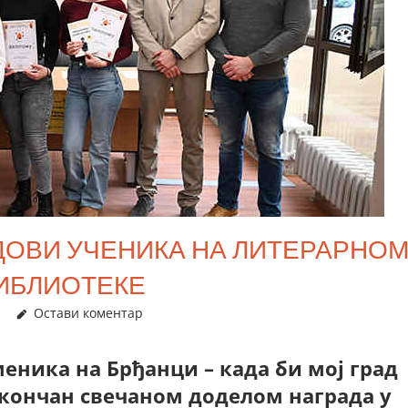
ОВИ УЧЕНИКА НА ЛИТЕРАРНО
БИБЛИОТЕКЕ
Остави коментар
еника на Брђанци – када би мој град
окончан свечаном доделом награда у