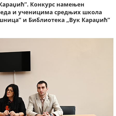
Караџић”. Конкурс намењен
реда и ученицима средњих школа
шница” и Библиотека „Вук Караџић”