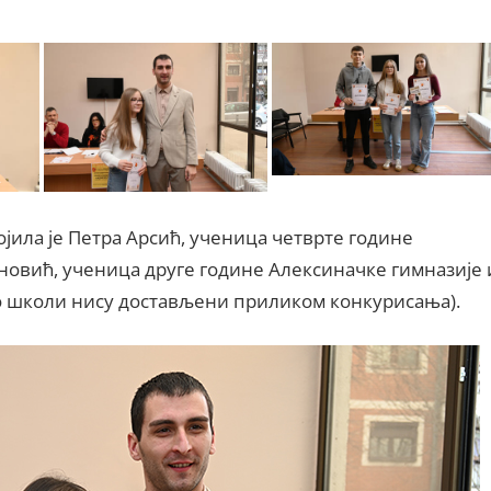
јила је Петра Арсић, ученица четврте године
новић, ученица друге године Алексиначке гимназије 
и о школи нису достављени приликом конкурисања).