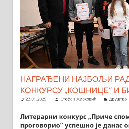
НАГРАЂЕНИ НАЈБОЉИ РАД
КОНКУРСУ „КОШНИЦЕ” И 
23.01.2025.
Стефан Живковић
Друштво
Литерарни конкурс „Приче спом
проговорио” успешно је данас 