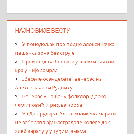
НАЈНОВИЈЕ ВЕСТИ
У понедељак пре подне алексиначка
пешачка зона без струје
Производња бостана у алексиначком
крају није замрла
„Веселе осамдесете” вечерас на
Алексиначком Руднику
Вечерас у Трњану фолклор, Дарко
Филиповић и рибља чорба
Уз Дан рудара: Алексиначки камарати
не заборављају настрадале колеге док
хлеб зарађују у туђим јамама