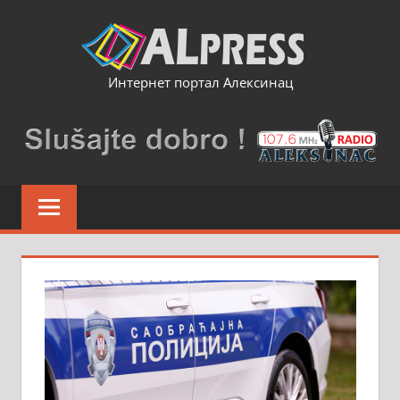
Skip
to
content
Интернет портал Алексинац