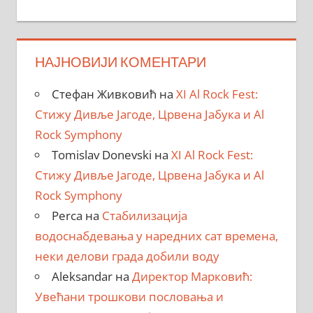
НАЈНОВИЈИ КОМЕНТАРИ
Стефан Живковић
на
XI Al Rock Fest:
Стижу Дивље Јагоде, Црвена Јабука и Al
Rock Symphony
Tomislav Donevski
на
XI Al Rock Fest:
Стижу Дивље Јагоде, Црвена Јабука и Al
Rock Symphony
Perca
на
Стабилизација
водоснабдевања у наредних сат времена,
неки делови града добили воду
Aleksandar
на
Директор Марковић:
Увећани трошкови пословања и