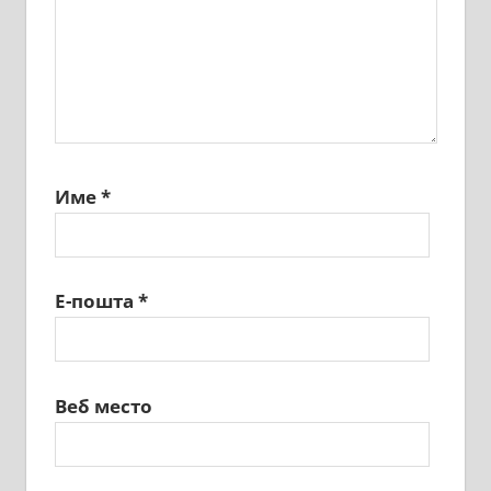
Име
*
Е-пошта
*
Веб место