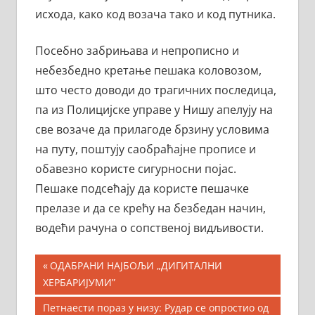
исхода, како код возача тако и код путника.
Посебно забрињава и непрописно и
небезбедно кретање пешака коловозом,
што често доводи до трагичних последица,
па из Полицијске управе у Нишу апелују на
све возаче да прилагоде брзину условима
на путу, поштују саобраћајне прописе и
обавезно користе сигурносни појас.
Пешаке подсећају да користе пешачке
прелазе и да се крећу на безбедан начин,
водећи рачуна о сопственој видљивости.
Кретање
Previous
ОДАБРАНИ НАЈБОЉИ „ДИГИТАЛНИ
Post:
ХЕРБАРИЈУМИ”
чланка
Next
Петнаести пораз у низу: Рудар се опростио од