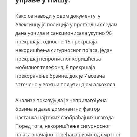
Како се наводи у овом документу, у
Алексинцу је полиција у претходних седам
дана уочила и санкционисала укупно 96
прекршаја, односно 15 прекршаја
некоришћења сигурносног појаса, један
прекршај непрописног коришћења
мобилног телефона, 8 прекршаја
прекорачење брзине, док је 7 возача
затечено у вожњи под утицајем алкохола.
Анализе показују да је неприлагођена
брзина и даље доминантни фактор
настанка најтежих саобраћајних незгода.
Поред тога, некоришћење сигурносног
појаса значајно повећава ризик од смртног