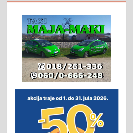
На продају кућа у Алексинцу,
београдски друм. Две одвојене
стамбене целине једна уз другу.
2х150м2, две гараже, централно
грејање на гас и дрва. Две
адресе. 063/71-74-023
Издајем комплетно опремљену
халу на Житковачком путу, на
плацу површине око 7 ари.
064/321-80-51; 063/102-35-25
На продају легализована, нова,
незавршена кућа површине 160
м2 са плацем од 8 ари у Зеленом
виру у Алексинцу. Могућа
замена. 064/21-63-584
ПОСЛОВНИ ОГЛАСИ