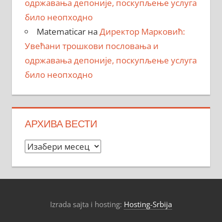
одржавања депоније, поскупљење услуга
било неопходно
Matematicar
на
Директор Марковић:
Увећани трошкови пословања и
одржавања депоније, поскупљење услуга
било неопходно
АРХИВА ВЕСТИ
Архива
вести
Izrada sajta i hosting:
Hosting-Srbija