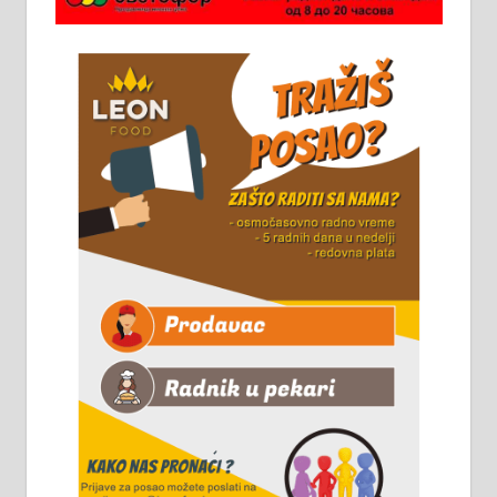
стоваришту „Липа промет” у
Алексинцу. За више
информација доћи лично на
стовариште у улици Максима
Горког 26 сваког радног дана од
8 до 15 часова. 063/465-045
Чистим све врсте димњака.
061/32-13-445