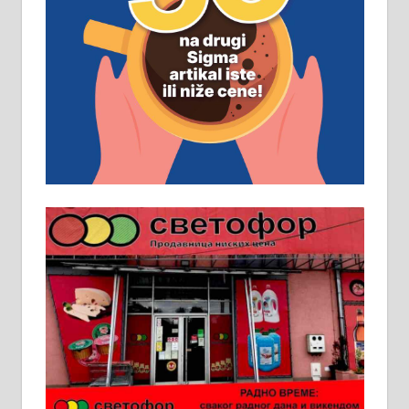
Рудник и флотација Рудник
д.о.о. Рудник запошљава 20
помоћника рудара. Услови:
Основна школа, пожељно радно
искуство на истим и сличним
пословима, али не и неопходан
услов. Обезбеђен смештај,
превоз, исхрана. 032/57-41-122 –
локал 22
Пружам услуге завршних радова
у грађевини, хидроизолације и
молерских радова. 061/25-28-058
Ало таксију потребан возач са Б
категоријом. 064/02-85-511
Потребна два радника за рад на