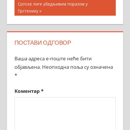
Post:
Српске лиге убедљивим поразом у
Трстенику
ПОСТАВИ ОДГОВОР
Ваша адреса е-поште неће бити
објављена.
Неопходна поља су означена
*
Коментар
*