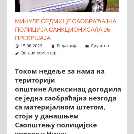
МИНУЛЕ СЕДМИЦЕ САОБРАЋАЈНА
ПОЛИЦИЈА САНКЦИОНИСАЛА 96
ПРЕКРШАЈА
15.06.2026.
Редакција
Друштво
Остави коментар
Током недеље за нама на
територији
општине Алексинац догодила
се једна саобраћајна незгода
са материјалном штетом,
стоји у данашњем
Саопштењу полицијске
управе у Нишу.