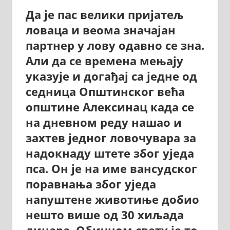
Да је пас велики пријатељ
ловаца и веома значајан
партнер у лову одавно се зна.
Али да се времена мењају
указује и догађај са једне од
седница Општинског већа
општине Алексинац када се
на дневном реду нашао и
захтев једног ловочувара за
надокнаду штете због уједа
пса. Он је на име вансудског
поравнања због уједа
напуштене животиње добио
нешто више од 30 хиљада
динара. Обичном свету је то