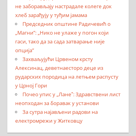
не заборављају настрадале колеге док
хлеб зарађују у туђим јамама
Председник општине Радичевић о
„Магни”: „Нико не улаже у погон који
гаси, тако да за сада затварање није
опција”
Захваљујући Црвеном крсту
Алексинац, деветнаесторо деце из
рударских породица на летњем распусту
у Црној Гори
Почео упис у „Ланеˮ: Здравствени лист
неопходан за боравак у установи
За сутра најављени радови на
електромрежи у Житковцу