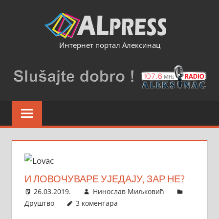
Skip
to
content
Интернет портал Алексинац
И ЛОВОЧУВАРЕ УЈЕДАЈУ, ЗАР НЕ?
26.03.2019.
Нинослав Миљковић
Друштво
3 коментара