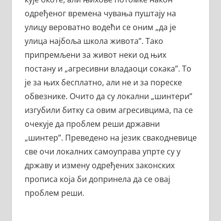
одређеног времена чувања пуштају на
улицу вероватно водећи се оним „да је
улица најбоља школа живота”. Тако
припремљени за живот неки од њих
постану и „агресивни владаоци сокака”. То
је за њих бесплатно, али не и за пореске
обвезнике. Очито да су локални „шинтери”
изгубили битку са овим агресивцима, па се
очекује да проблем реши државни
„шинтер”. Преведено на језик свакодневице
све очи локалних самоуправа упрте су у
државу и измену одређених законских
прописа која би допринела да се овај
проблем реши.