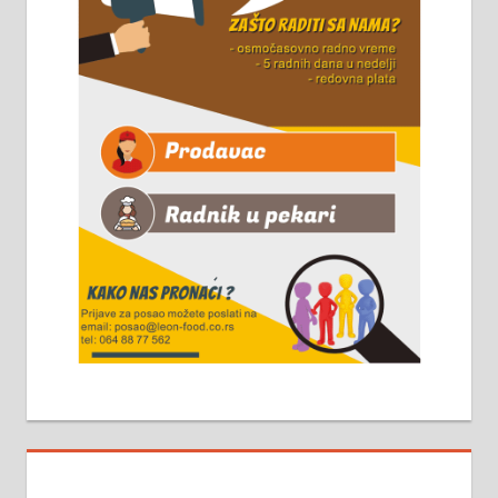
Чистим све врсте димњака.
061/32-13-445