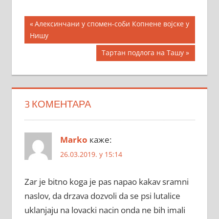
Кретање
Previous
Алексинчани у спомен-соби Копнене војске у
Post:
Нишу
чланка
Next
Тартан подлога на Ташу
Post:
3 КОМЕНТАРА
Marko
каже:
26.03.2019. у 15:14
Zar je bitno koga je pas napao kakav sramni
naslov, da drzava dozvoli da se psi lutalice
uklanjaju na lovacki nacin onda ne bih imali