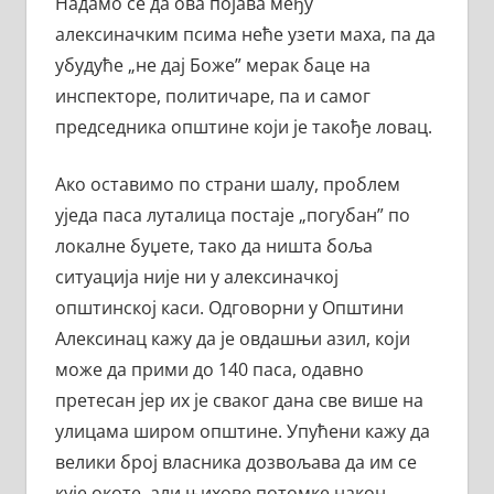
Надамо се да ова појава међу
алексиначким псима неће узети маха, па да
убудуће „не дај Боже” мерак баце на
инспекторе, политичаре, па и самог
председника општине који је такође ловац.
Ако оставимо по страни шалу, проблем
уједа паса луталица постаје „погубан” по
локалне буџете, тако да ништа боља
ситуација није ни у алексиначкој
општинској каси. Одговорни у Општини
Алексинац кажу да је овдашњи азил, који
може да прими до 140 паса, одавно
претесан јер их је сваког дана све више на
улицама широм општине. Упућени кажу да
велики број власника дозвољава да им се
кује окоте, али њихове потомке након