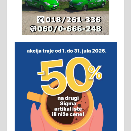
Издајем комплетно опремљену
халу на Житковачком путу, на
плацу површине око 7 ари.
064/321-80-51; 063/102-35-25
На продају легализована, нова,
незавршена кућа површине 160
м2 са плацем од 8 ари у Зеленом
виру у Алексинцу. Могућа
замена. 064/21-63-584
ПОСЛОВНИ ОГЛАСИ
Рудник и флотација Рудник
д.о.о. Рудник запошљава 20
помоћника рудара. Услови:
Основна школа, пожељно радно
искуство на истим и сличним
пословима, али не и неопходан
услов. Обезбеђен смештај,