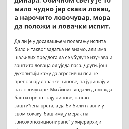
мало чудно јер сваки ловац,
а нарочито ловочувар, мора
да положи и ловачки испит.
Да ли је у досадашњем полагању испита
било и таквог задатка не знамо, али има
шаљивих предлога да се убудуће изучава и
заштита ловаца од уједа паса. Други, још
духовитији кажу да агресивни пси не
препознају ловачке чинове, па јуришају и
на ловочуваре. Ми бисмо додали да можда
баш и препознају чинове, па као
заштићена врста, а да би били главни у
свом сокаку, баш имају мерак на
„високопозициониране” у хијерархији.