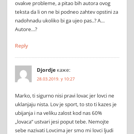
ovakve probleme, a pitao bih autora ovog
teksta da li on ne bi podneo zahtev opstini za
nadohnadu ukoliko bi ga ujeo pas..? A…
Autore…?
Reply
Djordje
каже:
28.03.2019. у 10:27
Marko, ti sigurno nisi pravi lovac jer lovci ne
uklanjaju nista. Lov je sport, to sto ti kazes je
ubijanja i na veliku zalost kod nas 60%
„lovaca“ ustvari jesi poput tebe. Nemojte
sebe nazivati Lovcima jer smo mi lovci ljudi