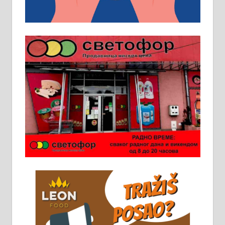
превоз, исхрана. 032/57-41-122 –
локал 22
Пружам услуге завршних радова
у грађевини, хидроизолације и
молерских радова. 061/25-28-058
Ало таксију потребан возач са Б
категоријом. 064/02-85-511
Потребна два радника за рад на
стоваришту „Липа промет” у
Алексинцу. За више
информација доћи лично на
стовариште у улици Максима
Горког 26 сваког радног дана од
8 до 15 часова. 063/465-045