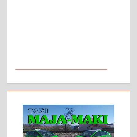
МАЛИ ОГЛАСИ
На продају кућа у Алексинцу,
београдски друм. Две одвојене
стамбене целине једна уз другу.
2х150м2, две гараже, централно
грејање на гас и дрва. Две
адресе. 063/71-74-023