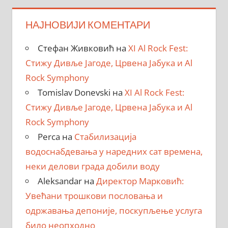
НАЈНОВИЈИ КОМЕНТАРИ
Стефан Живковић
на
XI Al Rock Fest:
Стижу Дивље Јагоде, Црвена Јабука и Al
Rock Symphony
Tomislav Donevski
на
XI Al Rock Fest:
Стижу Дивље Јагоде, Црвена Јабука и Al
Rock Symphony
Perca
на
Стабилизација
водоснабдевања у наредних сат времена,
неки делови града добили воду
Aleksandar
на
Директор Марковић:
Увећани трошкови пословања и
одржавања депоније, поскупљење услуга
било неопходно