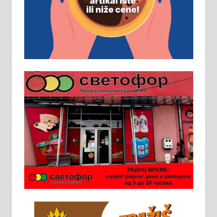
помоћника рудара. Услови:
Основна школа, пожељно радно
искуство на истим и сличним
пословима, али не и неопходан
услов. Обезбеђен смештај,
превоз, исхрана. 032/57-41-122 –
локал 22
Пружам услуге завршних радова
у грађевини, хидроизолације и
молерских радова. 061/25-28-058
Ало таксију потребан возач са Б
категоријом. 064/02-85-511
Потребна два радника за рад на
стоваришту „Липа промет” у
Алексинцу. За више
информација доћи лично на
стовариште у улици Максима