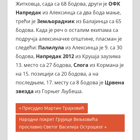
Житковца, сада са 68 бодова, други је
ОФК
Напредак
из Алексинца са два бода мање,
трећи је
Земљорадник
из Балајинца са 65
бодова. Када је реч о осталим екипама са
подручја алексиначке општине, пласман је
следећи:
Палилула
из Алексинца је 9. са 30
бодова,
Напредак 2012
из Крушја заузима
13. место са 27 бодова,
Слога
из Кормана је
на 15. позицији са 20 бодова, а на
последњем, 17. месту са 8 бодова је
Црвена
звезда
из Горњег Љубеша.
Кретање
Previous
Пресудио Мартин Трајковић
Post:
чланка
Next
Народни покрет Грујице Вељковића
Post:
прославио Светог Василија Острошког