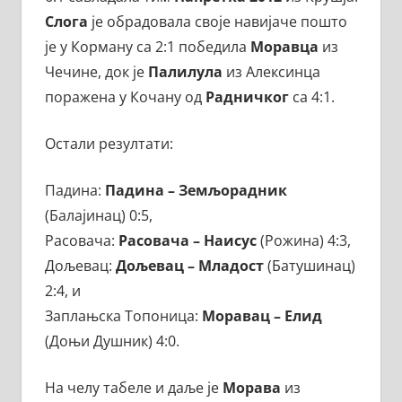
Слога
је обрадовала своје навијаче пошто
је у Корману са 2:1 победила
Моравца
из
Чечине, док је
Палилула
из Алексинца
поражена у Кочану од
Радничког
са 4:1.
Остали резултати:
Падина:
Падина – Земљорадник
(Балајинац) 0:5,
Расовача:
Расовача – Наисус
(Рожина) 4:3,
Дољевац:
Дољевац – Младост
(Батушинац)
2:4, и
Заплањска Топоница:
Моравац – Елид
(Доњи Душник) 4:0.
На челу табеле и даље је
Морава
из