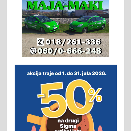
грејање на гас и дрва. Две
адресе. 063/71-74-023
Издајем комплетно опремљену
халу на Житковачком путу, на
плацу површине око 7 ари.
064/321-80-51; 063/102-35-25
На продају легализована, нова,
незавршена кућа површине 160
м2 са плацем од 8 ари у Зеленом
виру у Алексинцу. Могућа
замена. 064/21-63-584
ПОСЛОВНИ ОГЛАСИ
Рудник и флотација Рудник
д.о.о. Рудник запошљава 20