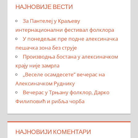
НАЈНОВИЈЕ ВЕСТИ
За Пантелеј у Краљеву
интернационални фестивал фолклора
У понедељак пре подне алексиначка
пешачка зона без струје
Производња бостана у алексиначком
крају није замрла
„Веселе осамдесете” вечерас на
Алексиначком Руднику
Вечерас у Трњану фолклор, Дарко
Филиповић и рибља чорба
НАЈНОВИЈИ КОМЕНТАРИ