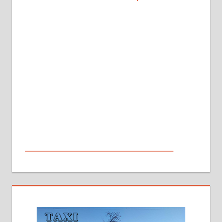
МАЛИ ОГЛАСИ
На продају кућа у Алексинцу,
београдски друм. Две одвојене
стамбене целине једна уз другу.
2х150м2, две гараже, централно