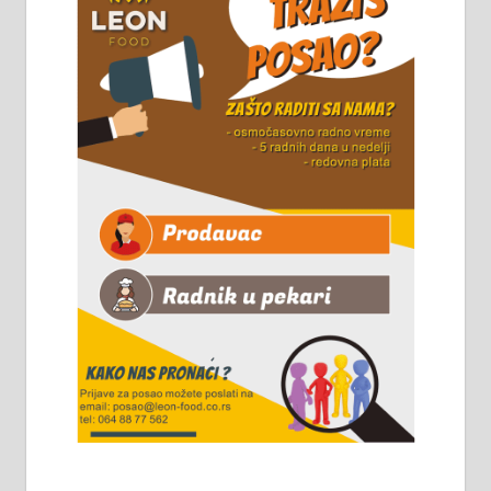
Горког 26 сваког радног дана од
8 до 15 часова. 063/465-045
Чистим све врсте димњака.
061/32-13-445