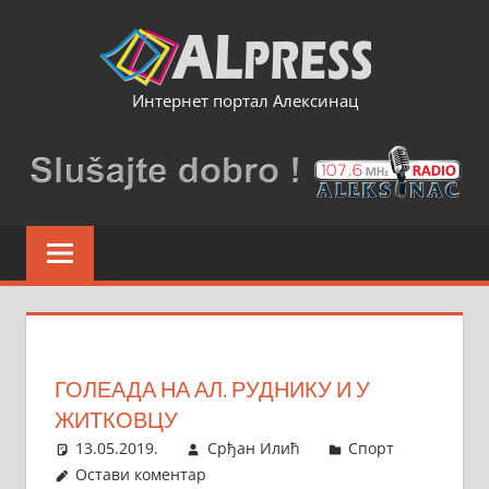
Skip
to
content
Интернет портал Алексинац
ГОЛЕАДА НА АЛ. РУДНИКУ И У
ЖИТКОВЦУ
13.05.2019.
Срђан Илић
Спорт
Остави коментар