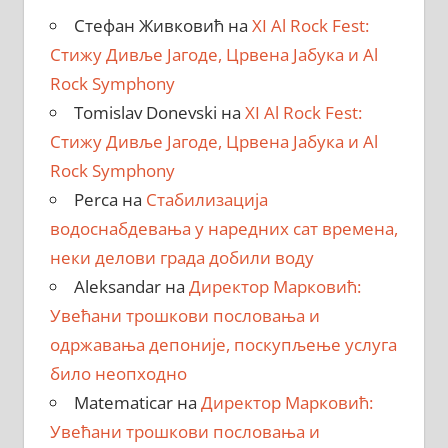
Стефан Живковић
на
XI Al Rock Fest:
Стижу Дивље Јагоде, Црвена Јабука и Al
Rock Symphony
Tomislav Donevski
на
XI Al Rock Fest:
Стижу Дивље Јагоде, Црвена Јабука и Al
Rock Symphony
Perca
на
Стабилизација
водоснабдевања у наредних сат времена,
неки делови града добили воду
Aleksandar
на
Директор Марковић:
Увећани трошкови пословања и
одржавања депоније, поскупљење услуга
било неопходно
Matematicar
на
Директор Марковић:
Увећани трошкови пословања и