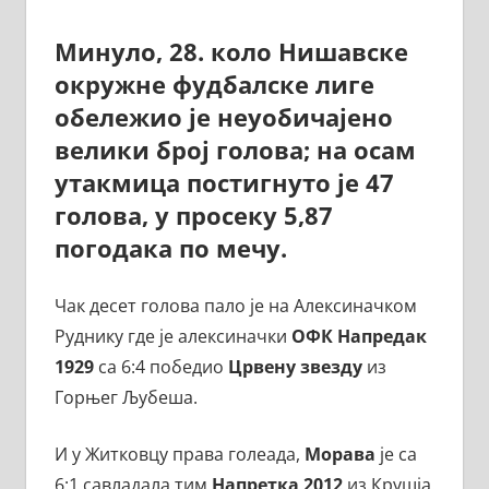
Минуло, 28. коло Нишавске
окружне фудбалске лиге
обележио је неуобичајено
велики број голова; на осам
утакмица постигнуто је 47
голова, у просеку 5,87
погодака по мечу.
Чак десет голова пало је на Алексиначком
Руднику где је алексиначки
ОФК Напредак
1929
са 6:4 победио
Црвену звезду
из
Горњег Љубеша.
И у Житковцу права голеада,
Морава
је са
6:1 савладала тим
Напретка 2012
из Крушја.