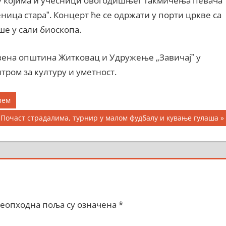
у којима и учесници овогодишњег такмичења певача
ица стараˮ. Концерт ће се одржати у порти цркве са
ише у сали биоскопа.
ена општина Житковац и Удружење „Завичајˮ у
тром за културу и уметност.
лем
 Почаст страдалима, турнир у малом фудбалу и кување гулаша
еопходна поља су означена
*