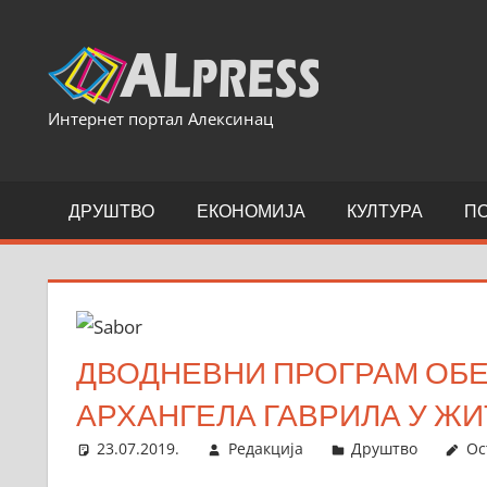
Skip
to
content
Интернет портал Алексинац
ДРУШТВО
ЕКОНОМИЈА
КУЛТУРА
П
ДВОДНЕВНИ ПРОГРАМ ОБ
АРХАНГЕЛА ГАВРИЛА У Ж
23.07.2019.
Редакција
Друштво
Ос