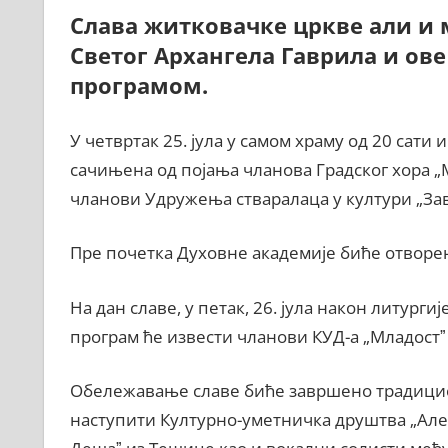
Слава житковачке цркве али и 
Светог Архангела Гаврила и ов
програмом.
У четвртак 25. јула у самом храму од 20 сати
сачињена од појања чланова Градског хора „М
чланови Удружења стваралаца у култури „Зав
Пре почетка Духовне академије биће отворен
На дан славе, у петак, 26. јула након литурги
програм ће извести чланови КУД-а „Младостˮ
Обележавање славе биће завршено традицион
наступити Културно-уметничка друштва „Алек