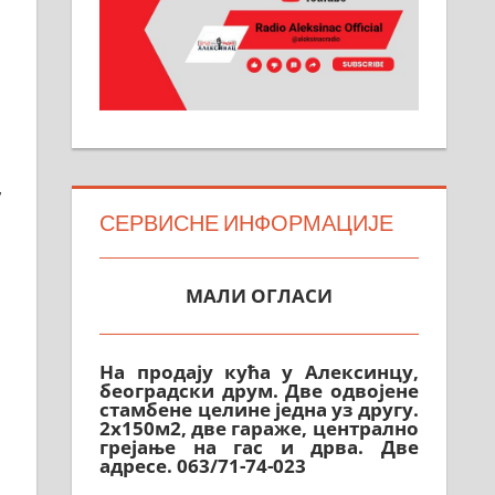
,
СЕРВИСНЕ ИНФОРМАЦИЈЕ
МАЛИ ОГЛАСИ
На продају кућа у Алексинцу,
београдски друм. Две одвојене
стамбене целине једна уз другу.
2х150м2, две гараже, централно
грејање на гас и дрва. Две
адресе. 063/71-74-023