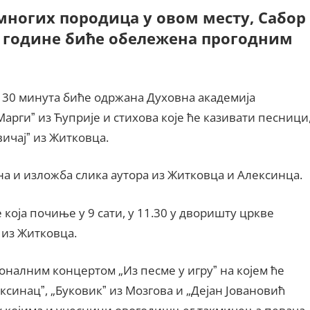
многих породица у овом месту, Сабор
е године биће обележена прогодним
 и 30 минута биће одржана Духовна академија
аргиˮ из Ћуприје и стихова које ће казивати песници
ичајˮ из Житковца.
а и изложба слика аутора из Житковца и Алексинца.
је која почиње у 9 сати, у 11.30 у дворишту цркве
 из Житковца.
алним концертом „Из песме у игруˮ на којем ће
синацˮ, „Буковикˮ из Мозгова и „Дејан Јовановић