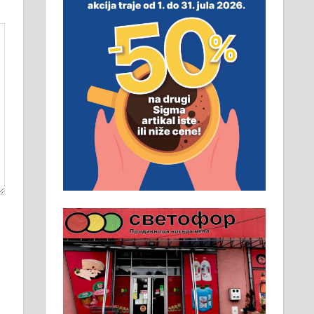
неопходан услов. Обезбеђен
смештај, превоз, исхрана.
032/57-41-122 – локал 22
Пружам услуге завршних
радова у грађевини,
хидроизолације и молерских
радова. 061/25-28-058
Ало таксију потребан возач са Б
категоријом. 064/02-85-511
Потребна два радника за рад на
стоваришту „Липа промет” у
Алексинцу. За више
информација доћи лично на
стовариште у улици Максима
Горког 26 сваког радног дана од
8 до 15 часова. 063/465-045