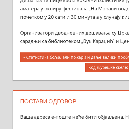
Дешаˮ из Тешице као и вокални солисти међ
аматера у оквиру фестивала „На Морави воден
почетком у 20 сати и 30 минута а у случају к
Организатори дводневних дешавања су Цркв
сарадњи са библиотеком „Вук Караџићˮ и Цен
Кретање
Previous
Статистика боља, али пожари и даље велики проб
Post:
чланка
Next
Код Љубешке скеле:
Post:
ПОСТАВИ ОДГОВОР
Ваша адреса е-поште неће бити објављена.
Н