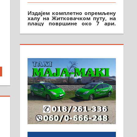
Издајем комплетно опремљену
халу на Житковачком путу, на
плацу површине око 7 ари.
064/321-80-51; 063/102-35-25
На продају легализована, нова,
незавршена кућа површине 160
м2 са плацем од 8 ари у
Зеленом виру у Алексинцу.
Могућа замена. 064/21-63-584
ПОСЛОВНИ ОГЛАСИ
Рудник и флотација Рудник
д.о.о. Рудник запошљава 20
помоћника рудара. Услови:
Основна школа, пожељно
радно искуство на истим и
сличним пословима, али не и