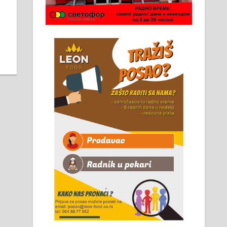
Чистим све врсте димњака.
061/32-13-445