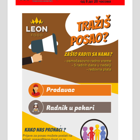
стоваришту „Липа промет” у
Алексинцу. За више
информација доћи лично на
стовариште у улици Максима
Горког 26 сваког радног дана од
8 до 15 часова. 063/465-045
Чистим све врсте димњака.
061/32-13-445