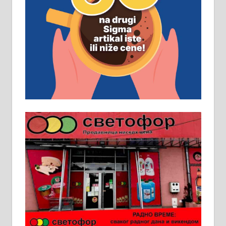
Рудник и флотација Рудник
д.о.о. Рудник запошљава 20
помоћника рудара. Услови:
Основна школа, пожељно радно
искуство на истим и сличним
пословима, али не и неопходан
услов. Обезбеђен смештај,
превоз, исхрана. 032/57-41-122 –
локал 22
Пружам услуге завршних радова
у грађевини, хидроизолације и
молерских радова. 061/25-28-058
Ало таксију потребан возач са Б
категоријом. 064/02-85-511
Потребна два радника за рад на