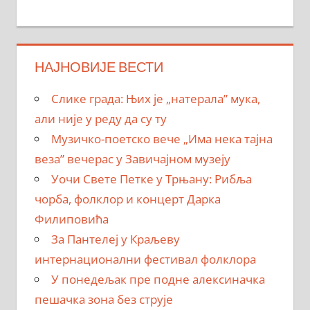
НАЈНОВИЈЕ ВЕСТИ
Слике града: Њих је „натерала” мука,
али није у реду да су ту
Музичко-поетско вече „Има нека тајна
веза” вечерас у Завичајном музеју
Уочи Свете Петке у Трњану: Рибља
чорба, фолклор и концерт Дарка
Филиповића
За Пантелеј у Краљеву
интернационални фестивал фолклора
У понедељак пре подне алексиначка
пешачка зона без струје