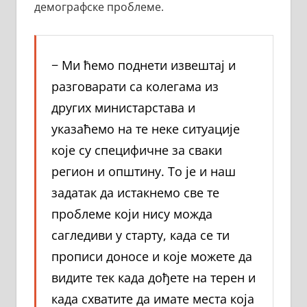
демографске проблеме.
− Ми ћемо поднети извештај и
разговарати са колегама из
других министарстава и
указаћемо на те неке ситуације
које су специфичне за сваки
регион и општину. То је и наш
задатак да истакнемо све те
проблеме који нису можда
сагледиви у старту, када се ти
прописи доносе и које можете да
видите тек када дођете на терен и
када схватите да имате места која