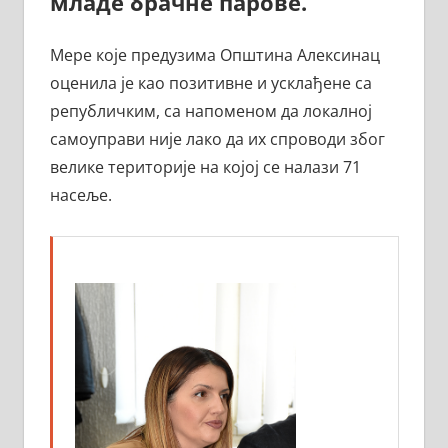
младе брачне парове.
Мере које предузима Општина Алексинац
оценила је као позитивне и усклађене са
републичким, са напоменом да локалној
самоуправи није лако да их спроводи због
велике територије на којој се налази 71
насеље.