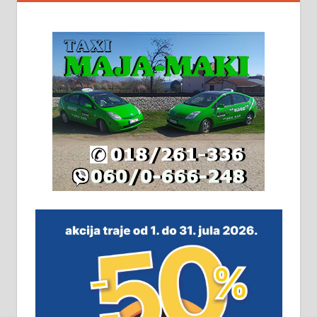
На продају кућа у Алексинцу,
београдски друм. Две одвојене
стамбене целине једна уз другу.
2х150м2, две гараже, централно
грејање на гас и дрва. Две
адресе. 063/71-74-023
Издајем комплетно опремљену
халу на Житковачком путу, на
плацу површине око 7 ари.
064/321-80-51; 063/102-35-25
На продају легализована, нова,
незавршена кућа површине 160
м2 са плацем од 8 ари у Зеленом
виру у Алексинцу. Могућа
замена. 064/21-63-584
ПОСЛОВНИ ОГЛАСИ