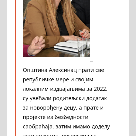
‒
Општина Алексинац прати све
републичке мере и својим
локалним издвајањима за 2022.
су увећали родитељски додатак
за новорођену децу, а прате и
пројекте из безбедности
саобраћаја, затим имамо доделу
ауто-седишта, регресира се