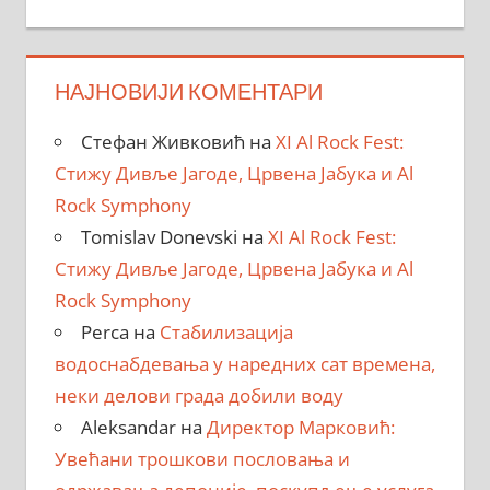
НАЈНОВИЈИ КОМЕНТАРИ
Стефан Живковић
на
XI Al Rock Fest:
Стижу Дивље Јагоде, Црвена Јабука и Al
Rock Symphony
Tomislav Donevski
на
XI Al Rock Fest:
Стижу Дивље Јагоде, Црвена Јабука и Al
Rock Symphony
Perca
на
Стабилизација
водоснабдевања у наредних сат времена,
неки делови града добили воду
Aleksandar
на
Директор Марковић:
Увећани трошкови пословања и