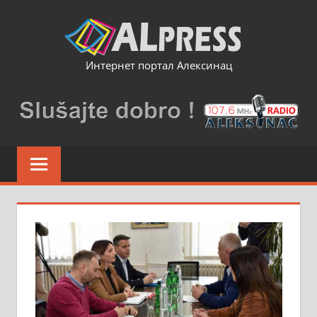
Skip
to
content
Интернет портал Алексинац