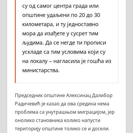
су од самог центра града или
општине удаљени по 20 до 30
километара, и ту једноставно
мора да изађете у сусрет тим
људима. Да се негде ти прописи
ускладе са тим условима који су
на локалу ‒ нагласила је гошћа из
министарства.
Председник општине Алексинац Далибор
Радичевић је казао да ова средина нема
проблема са унутрашњом миграцијом, јер
онолико становника колико напусти
територију општине толико се и досели.