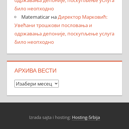
одржавања депоније, поскупљење услуга
било неопходно
Matematicar
на
Директор Марковић:
Увећани трошкови пословања и
одржавања депоније, поскупљење услуга
било неопходно
АРХИВА ВЕСТИ
Архива
вести
Izrada sajta i hosting:
Hosting-Srbija