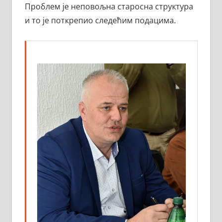
Проблем је неповољна старосна структура
и то је поткрепио следећим подацима.