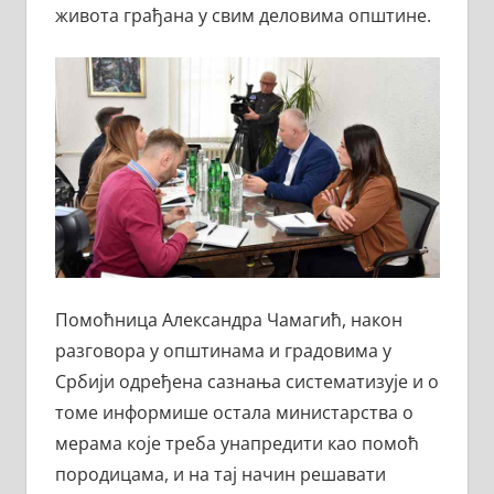
живота грађана у свим деловима општине.
Помоћница Александра Чамагић, након
разговора у општинама и градовима у
Србији одређена сазнања систематизује и о
томе информише остала министарства о
мерама које треба унапредити као помоћ
породицама, и на тај начин решавати