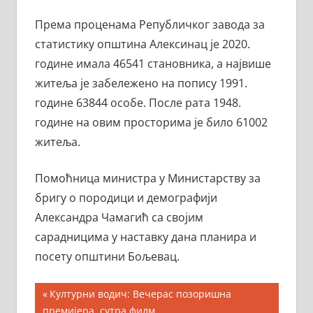
Према проценама Републичког завода за
статистику општина Алексинац је 2020.
године имала 46541 становника, а највише
житеља је забележено на попису 1991.
године 63844 особе. После рата 1948.
године на овим просторима је било 61002
житеља.
Помоћница министра у Министарству за
бригу о породици и демографији
Александра Чамагић са својим
сарадницима у наставку дана планира и
посету општини Бољевац.
Кретање
Previous
Културни водич: Вечерас позоришна
Post:
премијера, сутра филм