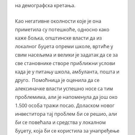
на демографска кретања.
Као негативне околности које је она
приметила су потешкоће, односно како
каже бољка, општинске власти да из
локалног буџета опреми школе, вртиће у
свим насељима и велики је задатак да се за
све становнике створе приближни услови
када је у питању школа, амбуланта, пошта и
друго. Помоћница је оценила да се
алексиначке власти успешно носе са тим
проблемима, али је напоменула да још око
1.500 особа тражи посао. Доласком новог
инвеститора тај проблем би се решио, али
би се повећала и средства у локалном
буџету, која би се користила за унапређење