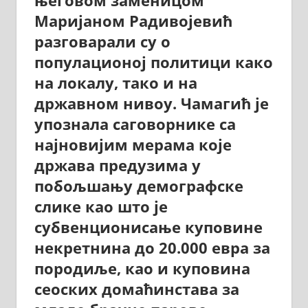
његовом заменицом
Маријаном Радивојевић
разговарали су о
популационој политици како
на локалу, тако и на
државном нивоу. Чамагић је
упознала саговорнике са
најновијим мерама које
држава предузима у
побољшању демографске
слике као што је
субвенционисање куповине
некретнина до 20.000 евра за
породиље, као и куповина
сеоских домаћинстава за