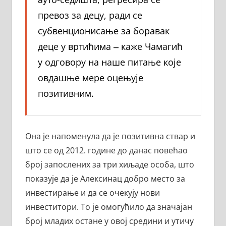
превоз за децу, ради се
субвенционисање за боравак
деце у вртићима ‒ каже Чамагић
у одговору на наше питање које
овдашње мере оцењује
позитивним.
Она је напоменула да је позитивна ствар и
што се од 2012. године до данас повећао
број запослених за три хиљаде особа, што
показује да је Алексинац добро место за
инвестирање и да се очекују нови
инвеститори. То је омогућило да значајан
број младих остане у овој средини и утичу