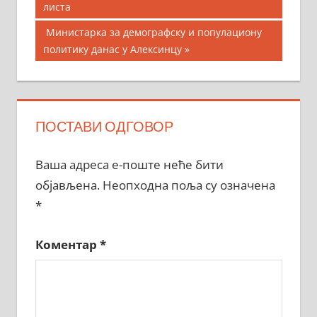
Post:
листа
чланка
Next
Министарка за демографску и популациону
Post:
политику данас у Алексинцу
ПОСТАВИ ОДГОВОР
Ваша адреса е-поште неће бити
објављена.
Неопходна поља су означена
*
Коментар
*