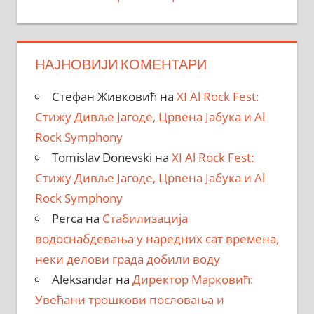
НАЈНОВИЈИ КОМЕНТАРИ
Стефан Живковић
на
XI Al Rock Fest:
Стижу Дивље Јагоде, Црвена Јабука и Al
Rock Symphony
Tomislav Donevski
на
XI Al Rock Fest:
Стижу Дивље Јагоде, Црвена Јабука и Al
Rock Symphony
Perca
на
Стабилизација
водоснабдевања у наредних сат времена,
неки делови града добили воду
Aleksandar
на
Директор Марковић:
Увећани трошкови пословања и