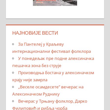
НАЈНОВИЈЕ ВЕСТИ
За Пантелеј у Краљеву
интернационални фестивал фолклора
У понедељак пре подне алексиначка
пешачка зона без струје
Производња бостана у алексиначком
крају није замрла
„Веселе осамдесете” вечерас на
Алексиначком Руднику
Вечерас у Трњану фолклор, Дарко
Филиповић и рибља чорба