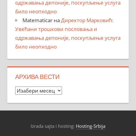
одржавања депоније, поскупљење услуга
било неопходно
Matematicar
на
Директор Марковић:
Увећани трошкови пословања и
одржавања депоније, поскупљење услуга
било неопходно
АРХИВА ВЕСТИ
Архива
вести
Izrada sajta i hosting:
Hosting-Srbija