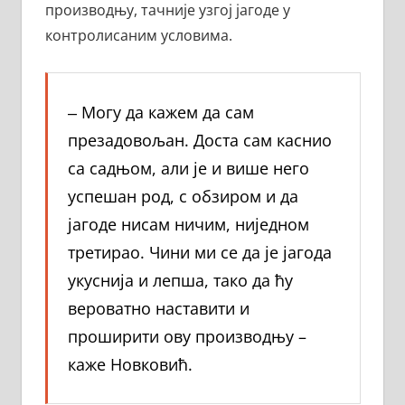
производњу, тачније узгој јагоде у
контролисаним условима.
‒ Могу да кажем да сам
презадовољан. Доста сам каснио
са садњом, али је и више него
успешан род, с обзиром и да
јагоде нисам ничим, ниједном
третирао. Чини ми се да је јагода
укуснија и лепша, тако да ћу
вероватно наставити и
проширити ову производњу –
каже Новковић.