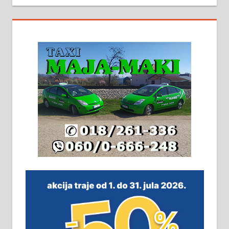
На продају кућа у Алексинцу,
београдски друм. Две одвојене
стамбене целине једна уз другу.
2х150м2, две гараже, централно
грејање на гас и дрва. Две
адресе. 063/71-74-023
Издајем комплетно опремљену
халу на Житковачком путу, на
плацу површине око 7 ари.
064/321-80-51; 063/102-35-25
На продају легализована, нова,
незавршена кућа површине 160
м2 са плацем од 8 ари у Зеленом
виру у Алексинцу. Могућа
замена. 064/21-63-584