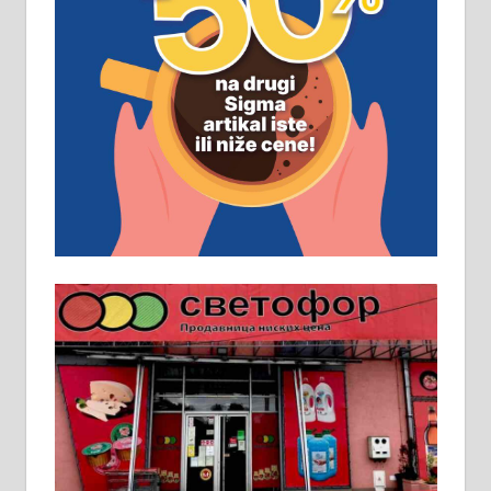
ПОСЛОВНИ ОГЛАСИ
Рудник и флотација Рудник
д.о.о. Рудник запошљава 20
помоћника рудара. Услови:
Основна школа, пожељно радно
искуство на истим и сличним
пословима, али не и неопходан
услов. Обезбеђен смештај,
превоз, исхрана. 032/57-41-122 –
локал 22
Пружам услуге завршних радова
у грађевини, хидроизолације и
молерских радова. 061/25-28-058
Ало таксију потребан возач са Б
категоријом. 064/02-85-511