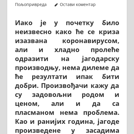
Пољопривреда
Остави коментар
Иако је у почетку било
неизвесно како ће се криза
изазвана коронавирусом,
али и хладно пролеће
одразити на јагодарску
производњу, нема дилеме да
ће резултати ипак бити
добри. Произвођачи кажу да
су задовољни родом и
ценом, али и да са
пласманом нема проблема.
Као и ранијих година, јагоде
произведене у засадима