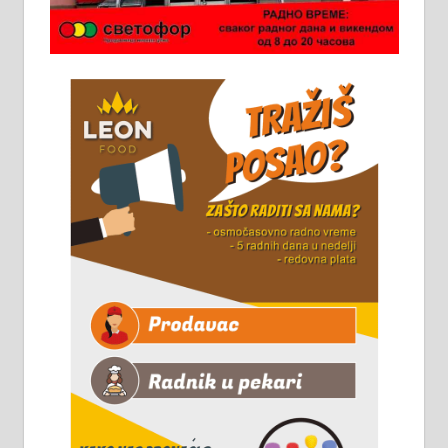
Потребна два радника за рад на
стоваришту „Липа промет” у
Алексинцу. За више
информација доћи лично на
стовариште у улици Максима
Горког 26 сваког радног дана од
8 до 15 часова. 063/465-045
Чистим све врсте димњака.
061/32-13-445