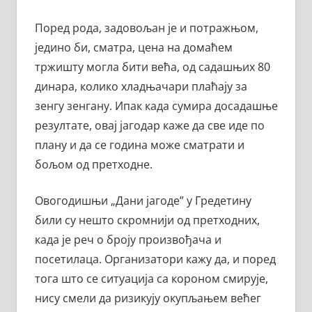
Поред рода, задовољан је и потражњом,
једино би, сматра, цена на домаћем
тржишту могла бити већа, од садашњих 80
динара, колико хладњачари плаћају за
зенгу зенгану. Ипак када сумира досадашње
резултате, овај јагодар каже да све иде по
плану и да се година може сматрати и
бољом од претходне.
Овогодишњи „Дани јагоде” у Гредетину
били су нешто скромнији од претходних,
када је реч о броју произвођача и
посетилаца. Организатори кажу да, и поред
тога што се ситуација са короном смирује,
нису смели да ризикују окупљањем већег