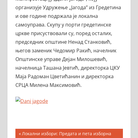
организује Удружење „Јагода” из Гредетина
и ове године подржала је локална
самоуправа. Скупу у порти гредетинске
цркве присуствовали су, поред осталих,
председник општине Ненад Станковић,
његов заменик Чедомир Ракић, начелник
Општинске управе Дејан Милошевић,
начелница Ташана Јевтић, директорка ЦКУ
Маја Радоман Цветићанин и директорка
СРЦА Милена Максимовић.
Кретање
Previous
Локални избори: Предата и пета изборна