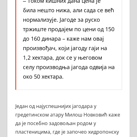
‒ Током кишних дана цена је
била нешто нижа, али сада се већ
нормализује. Јагоде за руско
тржиште продајем по цени од 150
до 160 динара – каже нам овај
произвођач, који јагоду гаји на
1,2 хектара, док се у његовом
селу производња јагода одвија на
око 50 хектара.
Један од најуспешнијих јагодара у
гредетинском атару Милош Новковић каже
да је посебно задовољан родом у
пластеницима, где је започео хидропонску