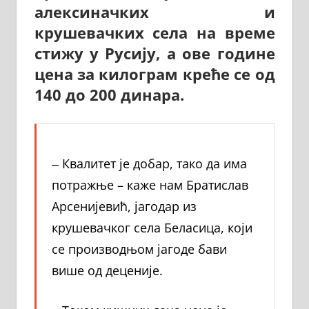
алексиначких и
крушевачких села на време
стижу у Русију, а ове године
цена за килограм креће се од
140 до 200 динара.
‒ Квалитет је добар, тако да има
потражње – каже нам Братислав
Арсенијевић, јагодар из
крушевачког села Беласица, који
се производњом јагоде бави
више од деценије.