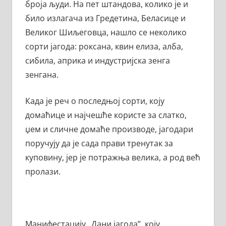
броја људи. На пет штандова, колико је и
било излагача из Гредетина, Беласице и
Великог Шиљеговца, нашло се неколико
сорти јагода: роксана, квин елиза, алба,
сибила, априка и индустријска зенга
зенгана.
Када је реч о последњој сорти, коју
домаћице и најчешће користе за слаткo,
џем и сличне домаће производе, јагодари
поручују да је сада прави тренутак за
куповину, јер је потражња велика, а род већ
пролази.
Манифестацију „Дани јагода”, коју