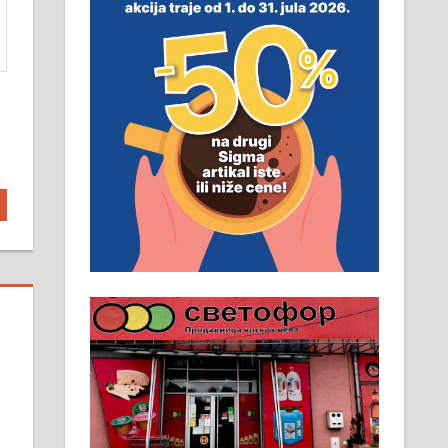
Пружам услуге завршних
радова у грађевини,
хидроизолације и молерских
радова. 061/25-28-058
Ало таксију потребан возач са Б
категоријом. 064/02-85-511
Потребна два радника за рад на
стоваришту „Липа промет” у
Алексинцу. За више
информација доћи лично на
стовариште у улици Максима
Горког 26 сваког радног дана од
8 до 15 часова. 063/465-045
Чистим све врсте димњака.
061/32-13-445