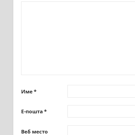
Име
*
Е-пошта
*
Веб место