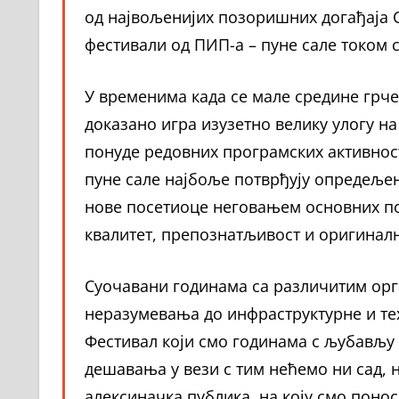
од највољенијих позоришних догађаја 
фестивали од ПИП-а – пуне сале током 
У временима када се мале средине грче
доказано игра изузетно велику улогу на
понуде редовних програмских активност
пуне сале најбоље потврђују опредељењ
нове посетиоце неговањем основних по
квалитет, препознатљивост и оригиналн
Суочавани годинама са различитим орг
неразумевања до инфраструктурне и тех
Фестивал који смо годинама с љубављу 
дешавања у вези с тим нећемо ни сад, 
алексиначка публика, на коју смо понос