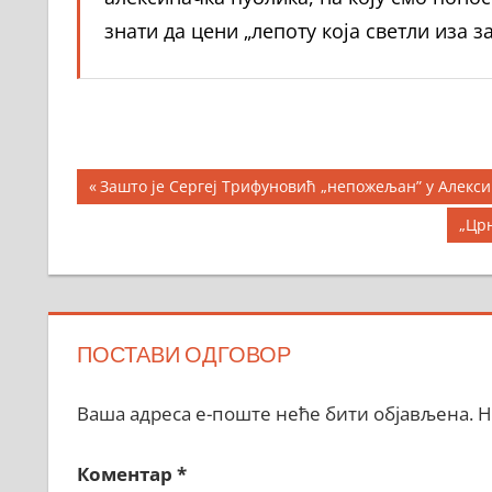
знати да цени „лепоту која светли иза за
Кретање
Previous
Зашто је Сергеј Трифуновић „непожељан” у Алекси
Post:
чланка
Nex
„Цр
Post
ПОСТАВИ ОДГОВОР
Ваша адреса е-поште неће бити објављена.
Н
Коментар
*