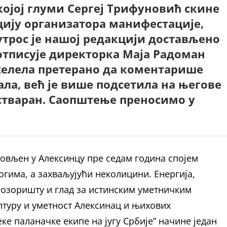
 којој глуми Сергеј Трифуновић скине
кцију организатора манифестације,
Јутрос је нашој редакцији достављено
потписује директорка Маја Радоман
желела претерано да коментарише
ла, већ је више подсетила на његове
 стваран. Саопштење преносимо у
овљен у Алексинцу пре седам година спојем
огима, а захваљујући неколицини. Енергија,
позоришту и глад за истинским уметничким
лтуру и уметност Алексинац и њихових
еке паланачке екипе на југу Србије” начине један