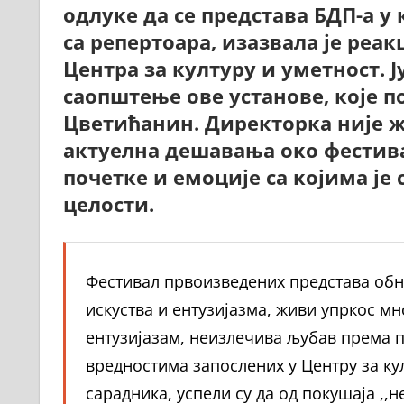
одлуке да се представа БДП-а у
са репертоара, изазвала је реа
Центра за културу и уметност. 
саопштење ове установе, које 
Цветићанин. Директорка није 
актуелна дешавања око фестива
почетке и емоције са којима је
целости.
Фестивал првоизведених представа обн
искуства и ентузијазма, живи упркос мн
ентузијазам, неизлечива љубав према 
вредностима запослених у Центру за ку
сарадника, успели су да од покушаја ,,н