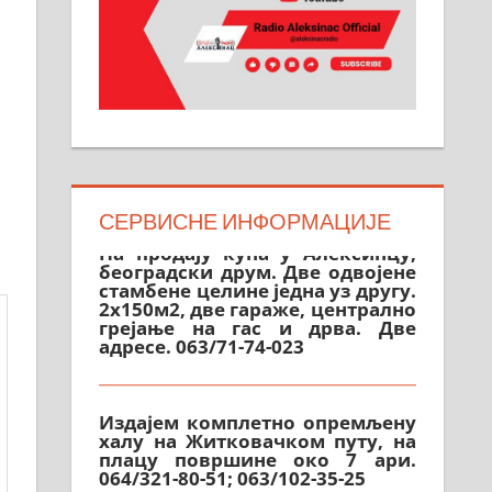
МАЛИ ОГЛАСИ
СЕРВИСНЕ ИНФОРМАЦИЈЕ
На продају кућа у Алексинцу,
београдски друм. Две одвојене
стамбене целине једна уз другу.
2х150м2, две гараже, централно
грејање на гас и дрва. Две
адресе. 063/71-74-023
Издајем комплетно опремљену
халу на Житковачком путу, на
плацу површине око 7 ари.
064/321-80-51; 063/102-35-25