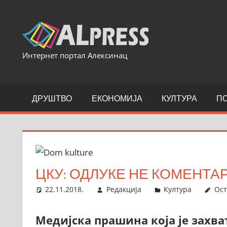
Skip
to
content
Интернет портал Алексинац
ДРУШТВО
ЕКОНОМИЈА
КУЛТУРА
П
ЦКУ: ОДЛУКЕ НЕ КОМЕНТА
22.11.2018.
Редакција
Култура
Ост
Медијска прашина која је захв