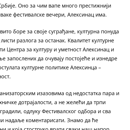
Србије. Оно за чим вапе много престижнији
сваке фестивалске вечери, Алексинац има.
вито боре за своје суграђане, културна понуда
 листи разлога за останак. Квалитет културне
и Центра за културу и уметност Алексинац и
е запослених да очувају постојеће и изнедре
стулата културне политике Алексинца –
ост.
анизаторским изазовима од недостатка пара и
ничке дотрајалости, а не желећи да трпи
градили, одлуку Фестивалског одбора и сва
ни надаље коментарисати. Знамо да ће
ни и која стоструко врати сваки наш напор,