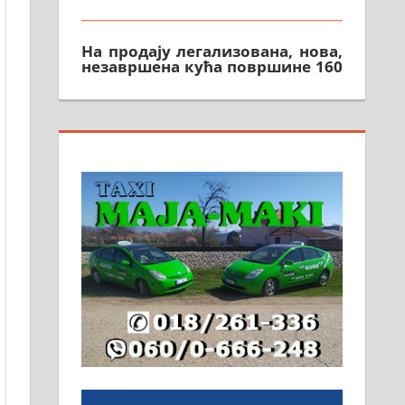
На продају легализована, нова,
незавршена кућа површине 160
м2 са плацем од 8 ари у
Зеленом виру у Алексинцу.
Могућа замена. 064/21-63-584
ПОСЛОВНИ ОГЛАСИ
Рудник и флотација Рудник
д.о.о. Рудник запошљава 20
помоћника рудара. Услови:
Основна школа, пожељно
радно искуство на истим и
сличним пословима, али не и
неопходан услов. Обезбеђен
смештај, превоз, исхрана.
032/57-41-122 – локал 22