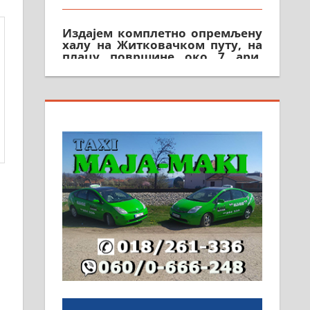
Издајем комплетно опремљену
халу на Житковачком путу, на
плацу површине око 7 ари.
064/321-80-51; 063/102-35-25
На продају легализована, нова,
незавршена кућа површине 160
м2 са плацем од 8 ари у
Зеленом виру у Алексинцу.
Могућа замена. 064/21-63-584
ПОСЛОВНИ ОГЛАСИ
Рудник и флотација Рудник
д.о.о. Рудник запошљава 20
помоћника рудара. Услови:
Основна школа, пожељно
радно искуство на истим и
сличним пословима, али не и