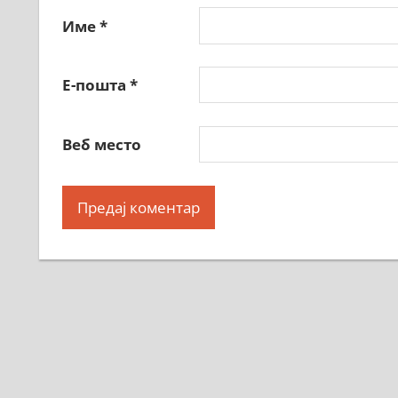
Име
*
Е-пошта
*
Веб место