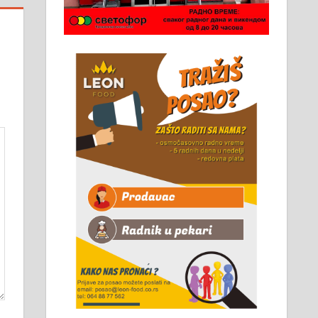
Чистим све врсте димњака.
061/32-13-445