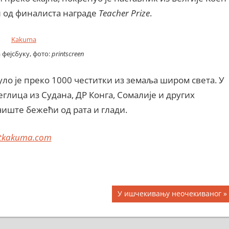
н од финалиста награде
Teacher Prize
.
 фејсбуку, фото:
printscreen
ло је преко 1000 честитки из земаља широм света. У
глица из Судана, ДР Конга, Сомалије и других
иште бежећи од рата и глади.
ctkakuma.com
Next
У ишчекивању неочекиваног
Post: