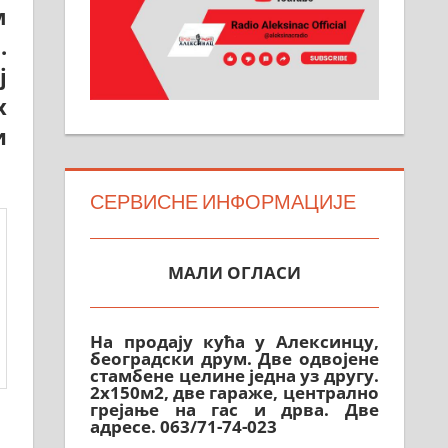
м
.
ј
х
и
СЕРВИСНЕ ИНФОРМАЦИЈЕ
МАЛИ ОГЛАСИ
На продају кућа у Алексинцу,
београдски друм. Две одвојене
стамбене целине једна уз другу.
2х150м2, две гараже, централно
грејање на гас и дрва. Две
адресе. 063/71-74-023