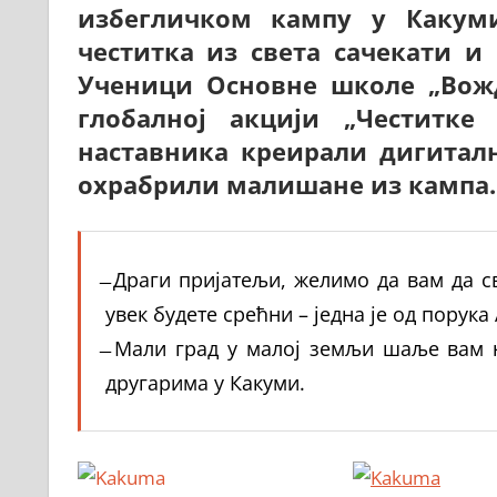
избегличком кампу у Какум
честитка из света сачекати и
Ученици Основне школе „Вожд
глобалној акцији „Честитк
наставника креирали дигитал
охрабрили малишане из кампа.
̶ Драги пријатељи, желимо да вам да 
увек будете срећни – једна је од порука
̶ Мали град у малој земљи шаље вам 
другарима у Какуми.