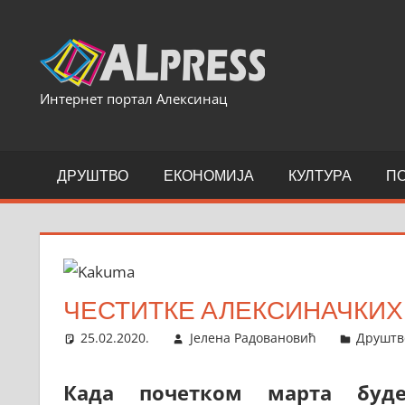
Skip
to
content
Интернет портал Алексинац
ДРУШТВО
ЕКОНОМИЈА
КУЛТУРА
П
ЧЕСТИТКЕ АЛЕКСИНАЧКИХ 
25.02.2020.
Јелена Радовановић
Друштв
Када почетком марта буд