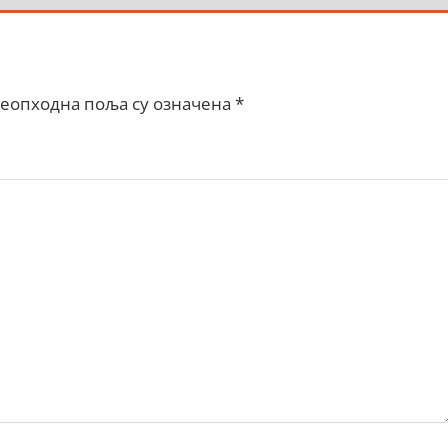
еопходна поља су означена
*