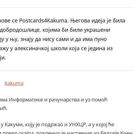
 зове се Postcards4Kakuma. Његова идеја је била
е добродошлице, којима би били украшени
у у њу, знају да нису сами и да има пуно
ажу у алексиначкој школи која се једина из
ји.
има Информатике и рачунарства и уз помоћ
ић.
Какуми, коју је подржао и УНХЦР, а у којој ће
преко скајпа, покренуо је наставник из Белгије Коен