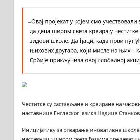
̶ Овај пројекат у којем смо учествовали
да деца широм света креирају честитк
зидови школе. Да ђаци, када први пут уђ
њихових другара, који мисле на њих – к
Србије прикључила овој глобалној акци
Честитке су састављане и креиране на часов
наставнице Енглеског језика Надице Станков
Иницијативу за отварање иновативне школе у 
наставници широм света ђацима предавати и 