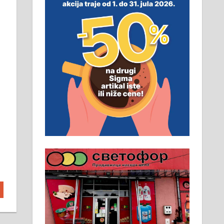
неопходан услов. Обезбеђен
смештај, превоз, исхрана.
032/57-41-122 – локал 22
Пружам услуге завршних
радова у грађевини,
хидроизолације и молерских
радова. 061/25-28-058
Ало таксију потребан возач са Б
категоријом. 064/02-85-511
Потребна два радника за рад на
стоваришту „Липа промет” у
Алексинцу. За више
информација доћи лично на
стовариште у улици Максима
Горког 26 сваког радног дана од
8 до 15 часова. 063/465-045