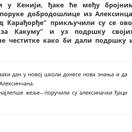
и у Кенији, ђаке ће међу бројни
 поруке добродошлице из Алексинца
 Карађорђе” прикључили су се ово
е за Какуму” и уз подршку своји
не честитке како би дали подршку 
сваки дан у новој школи донесе нова знања и да
 Алексинчана.
најлепше жеље ̶ поручили су алексиначки ђаци