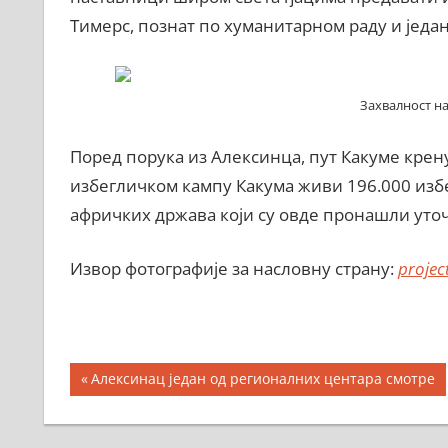
Тимерс, познат по хуманитарном раду и једа
Захвалност на
Поред порука из Алексинца, пут Какуме крену
избегличком кампу Какума живи 196.000 избе
афричких држава који су овде пронашли уточ
Извор фотографије за насловну страну:
proje
Кретање
Previous
Алексинац један од регионалних центара смотре
Post:
чланка