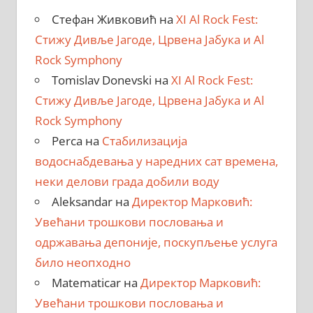
Стефан Живковић
на
XI Al Rock Fest:
Стижу Дивље Јагоде, Црвена Јабука и Al
Rock Symphony
Tomislav Donevski
на
XI Al Rock Fest:
Стижу Дивље Јагоде, Црвена Јабука и Al
Rock Symphony
Perca
на
Стабилизација
водоснабдевања у наредних сат времена,
неки делови града добили воду
Aleksandar
на
Директор Марковић:
Увећани трошкови пословања и
одржавања депоније, поскупљење услуга
било неопходно
Matematicar
на
Директор Марковић:
Увећани трошкови пословања и