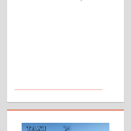
МАЛИ ОГЛАСИ
На продају кућа у Алексинцу,
београдски друм. Две одвојене
стамбене целине једна уз другу.
2х150м2, две гараже, централно