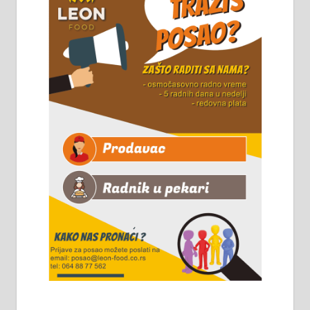
Горког 26 сваког радног дана од
8 до 15 часова. 063/465-045
Чистим све врсте димњака.
061/32-13-445