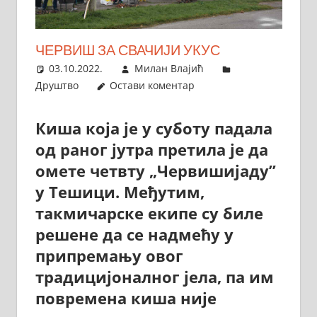
ЧЕРВИШ ЗА СВАЧИЈИ УКУС
03.10.2022.
Милан Влајић
Друштво
Остави коментар
Киша која је у суботу падала
од раног јутра претила је да
омете четвту „Червишијаду”
у Тешици. Међутим,
такмичарске екипе су биле
решене да се надмећу у
припремању овог
традицијоналног јела, па им
повремена киша није