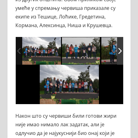
умеће у спремању червиша приказале су
екипе из Тешице, Лоћике, Гредетина,
Кормана, Алексинца, Ниша и Крушевца.
Након што су червиши били готови жири
није имао нимало лак задатак, али је
одлучио да је најукуснији био онај који је