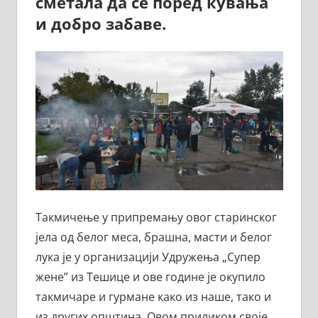
сметала да се поред кувања
и добро забаве.
Такмичење у припремању овог старинског
јела од белог меса, брашна, масти и белог
лука је у организацији Удружења „Супер
жене” из Тешице и ове године је окупило
такмичаре и гурмане како из наше, тако и
из других општина. Овом приликом своје