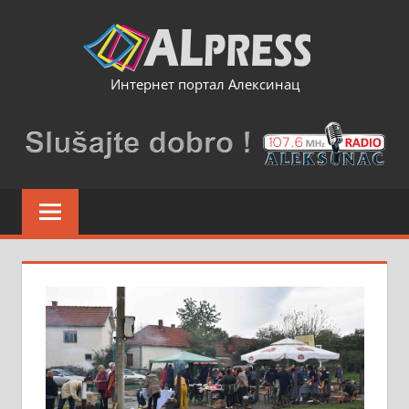
Skip
to
content
Интернет портал Алексинац