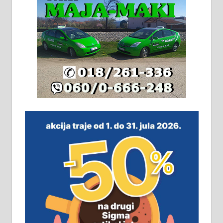
грејање на гас и дрва. Две
адресе. 063/71-74-023
Издајем комплетно опремљену
халу на Житковачком путу, на
плацу површине око 7 ари.
064/321-80-51; 063/102-35-25
На продају легализована, нова,
незавршена кућа површине 160
м2 са плацем од 8 ари у Зеленом
виру у Алексинцу. Могућа
замена. 064/21-63-584
ПОСЛОВНИ ОГЛАСИ
Рудник и флотација Рудник
д.о.о. Рудник запошљава 20