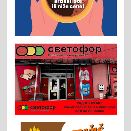
помоћника рудара. Услови:
Основна школа, пожељно радно
искуство на истим и сличним
пословима, али не и неопходан
услов. Обезбеђен смештај,
превоз, исхрана. 032/57-41-122 –
локал 22
Пружам услуге завршних радова
у грађевини, хидроизолације и
молерских радова. 061/25-28-058
Ало таксију потребан возач са Б
категоријом. 064/02-85-511
Потребна два радника за рад на
стоваришту „Липа промет” у
Алексинцу. За више
информација доћи лично на
стовариште у улици Максима