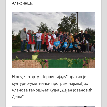
Алексинца.
И ову, четврту „Червишијаду” пратио је
културно-уметнички програм најмлађих
чланова тамошњег Куд-а „Дејан Јовановић
Деша”.