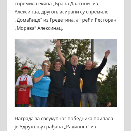
спремила екипа „Браћа Далтони” из
Алексинца, другопласирани су спремиле
„Домаћице” из Гредетина, а трећи Ресторан
„Морава” Алексинац.
Награда за свеукупног победника припала
је Удружењу грађана „Радиност“ из