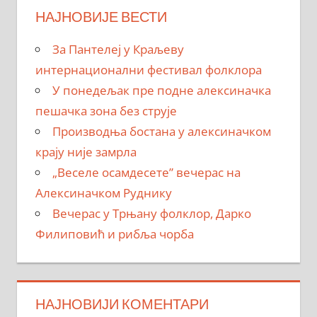
НАЈНОВИЈЕ ВЕСТИ
За Пантелеј у Краљеву
интернационални фестивал фолклора
У понедељак пре подне алексиначка
пешачка зона без струје
Производња бостана у алексиначком
крају није замрла
„Веселе осамдесете” вечерас на
Алексиначком Руднику
Вечерас у Трњану фолклор, Дарко
Филиповић и рибља чорба
НАЈНОВИЈИ КОМЕНТАРИ