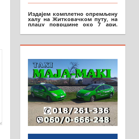
Издајем комплетно опремљену
халу на Житковачком путу, на
плацу површине око 7 ари.
064/321-80-51; 063/102-35-25
На продају легализована, нова,
незавршена кућа површине 160
м2 са плацем од 8 ари у
Зеленом виру у Алексинцу.
Могућа замена. 064/21-63-584
ПОСЛОВНИ ОГЛАСИ
Рудник и флотација Рудник
д.о.о. Рудник запошљава 20
помоћника рудара. Услови:
Основна школа, пожељно
радно искуство на истим и
сличним пословима, али не и