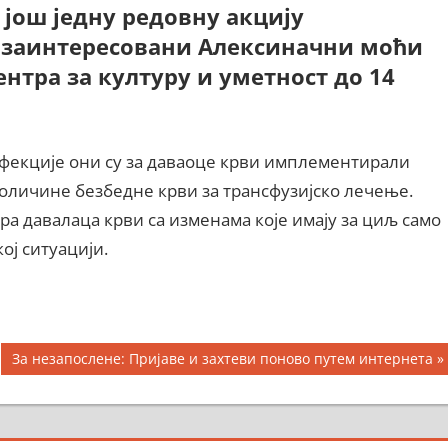
, још једну редовну акцију
 заинтересовани Алексиначни моћи
ентра за културу и уметност до 14
екције они су за даваоце крви имплементирали
оличине безбедне крви за трансфузијско лечење.
ра давалаца крви са изменама које имају за циљ само
ој ситуацији.
Next
За незапослене: Пријаве и захтеви поново путем интернета
Post: