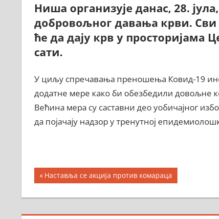
Ниша организује данас, 28. јула
добровољног давања крви. Сви
ће да дају крв у просторијама Ц
сати.
У циљу спречавања преношења Ковид-19 инф
додатне мере како би обезбедили довољне к
Већина мера су саставни део уобичајног избо
да појачају надзор у тренутној епидемиолошк
Кретање
Previous
Наставља се акција против комараца
Post:
чланка