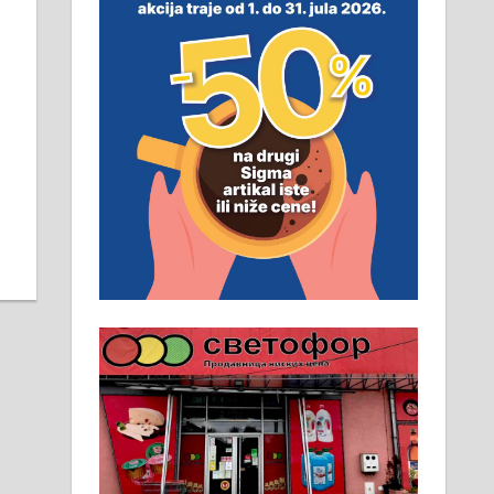
неопходан услов. Обезбеђен
смештај, превоз, исхрана.
032/57-41-122 – локал 22
Пружам услуге завршних
радова у грађевини,
хидроизолације и молерских
радова. 061/25-28-058
Ало таксију потребан возач са Б
категоријом. 064/02-85-511
Потребна два радника за рад на
стоваришту „Липа промет” у
Алексинцу. За више
информација доћи лично на
стовариште у улици Максима
Горког 26 сваког радног дана од
8 до 15 часова. 063/465-045