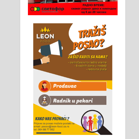
Чистим све врсте димњака.
061/32-13-445