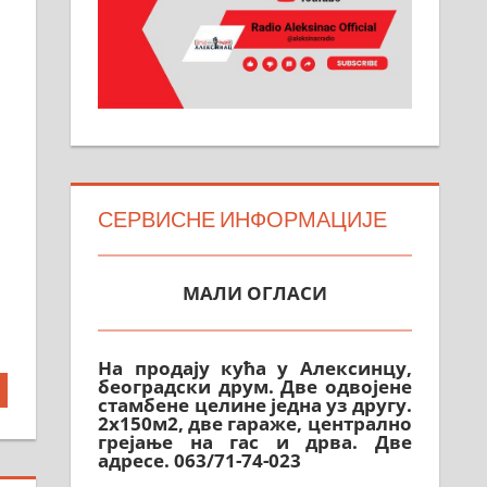
СЕРВИСНЕ ИНФОРМАЦИЈЕ
МАЛИ ОГЛАСИ
На продају кућа у Алексинцу,
београдски друм. Две одвојене
стамбене целине једна уз другу.
2х150м2, две гараже, централно
грејање на гас и дрва. Две
адресе. 063/71-74-023