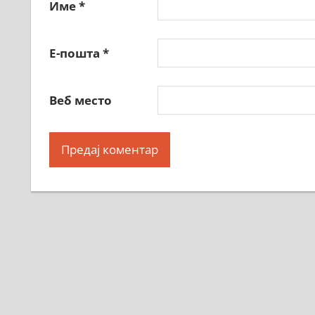
Име
*
Е-пошта
*
Веб место