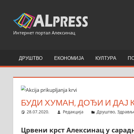
Skip
to
content
Интернет портал Алексинац
ДРУШТВО
ЕКОНОМИЈА
КУЛТУРА
П
БУДИ ХУМАН, ДОЂИ И ДАЈ 
28.07.2020.
Редакција
Друштво
,
Здрављ
Црвени крст Алексинац у сарад