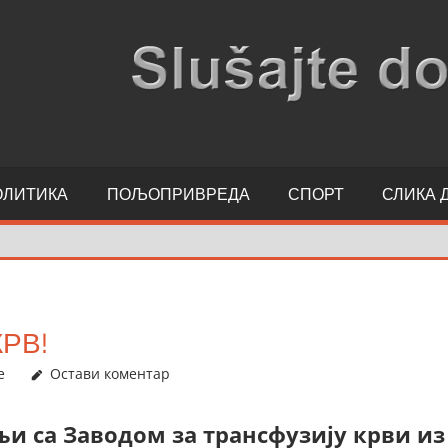
ОЛИТИКА
ПОЉОПРИВРЕДА
СПОРТ
СЛИКА 
КРВ!
е
Остави коментар
њи са Заводом за трансфузију крви из