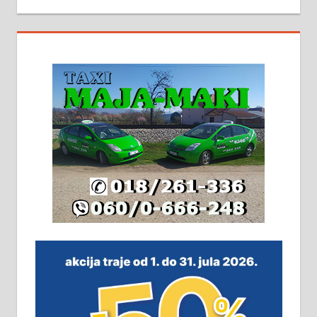
На продају кућа у Алексинцу,
београдски друм. Две одвојене
стамбене целине једна уз другу.
2х150м2, две гараже, централно
грејање на гас и дрва. Две
адресе. 063/71-74-023
Издајем комплетно опремљену
халу на Житковачком путу, на
плацу површине око 7 ари.
064/321-80-51; 063/102-35-25
На продају легализована, нова,
незавршена кућа површине 160
м2 са плацем од 8 ари у Зеленом
виру у Алексинцу. Могућа
замена. 064/21-63-584