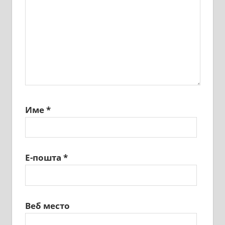
Име
*
Е-пошта
*
Веб место