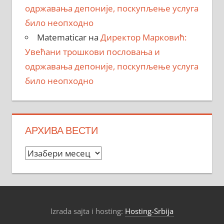
одржавања депоније, поскупљење услуга
било неопходно
Matematicar
на
Директор Марковић:
Увећани трошкови пословања и
одржавања депоније, поскупљење услуга
било неопходно
АРХИВА ВЕСТИ
Архива
вести
Izrada sajta i hosting:
Hosting-Srbija