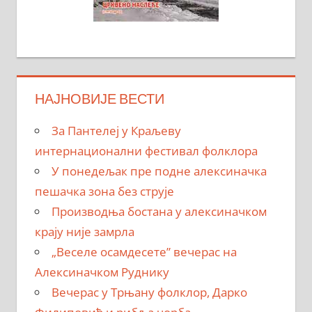
НАЈНОВИЈЕ ВЕСТИ
За Пантелеј у Краљеву
интернационални фестивал фолклора
У понедељак пре подне алексиначка
пешачка зона без струје
Производња бостана у алексиначком
крају није замрла
„Веселе осамдесете” вечерас на
Алексиначком Руднику
Вечерас у Трњану фолклор, Дарко