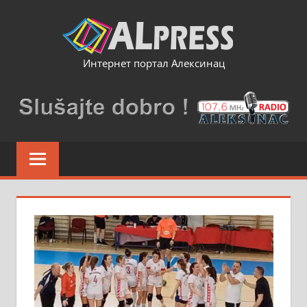
Skip
to
content
Интернет портал Алексинац