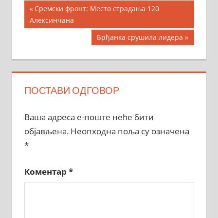
Кретање
Previous
Сремски фронт: Место страдања 120
Post:
Алексинчана
чланка
Next
Брђанка срушила лидера
Post:
ПОСТАВИ ОДГОВОР
Ваша адреса е-поште неће бити
објављена.
Неопходна поља су означена
*
Коментар
*