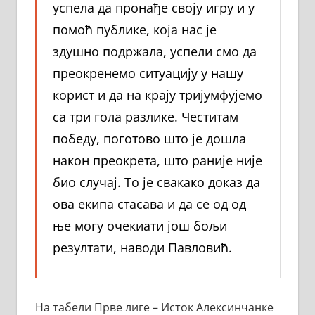
успела да пронађе своју игру и у
помоћ публике, која нас је
здушно подржала, успели смо да
преокренемо ситуацију у нашу
корист и да на крају тријумфујемо
са три гола разлике. Честитам
победу, поготово што је дошла
након преокрета, што раније није
био случај. То је свакако доказ да
ова екипа стасава и да се од од
ње могу очекиати још бољи
резултати, наводи Павловић.
На табели Прве лиге – Исток Алексинчанке