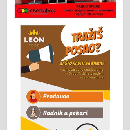
Потребна два радника за рад на
стоваришту „Липа промет” у
Алексинцу. За више
информација доћи лично на
стовариште у улици Максима
Горког 26 сваког радног дана од
8 до 15 часова. 063/465-045
Чистим све врсте димњака.
061/32-13-445