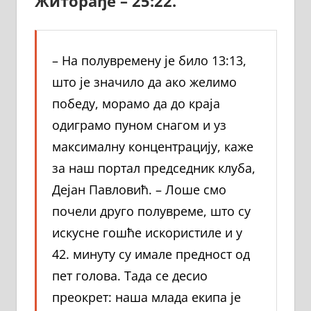
Житорађе – 25:22.
– На полувремену је било 13:13,
што је значило да ако желимо
победу, морамо да до краја
одиграмо пуном снагом и уз
максималну концентрацију, каже
за наш портал председник клуба,
Дејан Павловић. – Лоше смо
почели друго полувреме, што су
искусне гошће искористиле и у
42. минуту су имале предност од
пет голова. Тада се десио
преокрет: наша млада екипа је