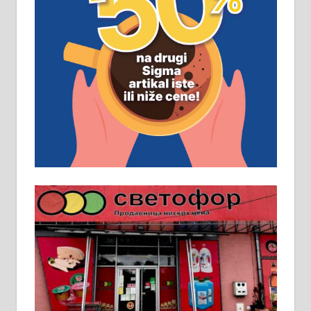
ПОСЛОВНИ ОГЛАСИ
Рудник и флотација Рудник
д.о.о. Рудник запошљава 20
помоћника рудара. Услови:
Основна школа, пожељно радно
искуство на истим и сличним
пословима, али не и неопходан
услов. Обезбеђен смештај,
превоз, исхрана. 032/57-41-122 –
локал 22
Пружам услуге завршних радова
у грађевини, хидроизолације и
молерских радова. 061/25-28-058
Ало таксију потребан возач са Б
категоријом. 064/02-85-511