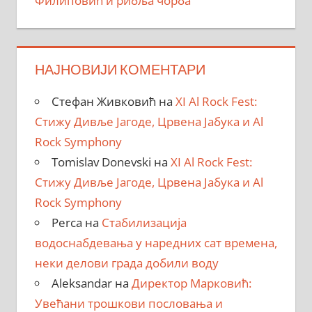
Филиповић и рибља чорба
НАЈНОВИЈИ КОМЕНТАРИ
Стефан Живковић
на
XI Al Rock Fest:
Стижу Дивље Јагоде, Црвена Јабука и Al
Rock Symphony
Tomislav Donevski
на
XI Al Rock Fest:
Стижу Дивље Јагоде, Црвена Јабука и Al
Rock Symphony
Perca
на
Стабилизација
водоснабдевања у наредних сат времена,
неки делови града добили воду
Aleksandar
на
Директор Марковић:
Увећани трошкови пословања и