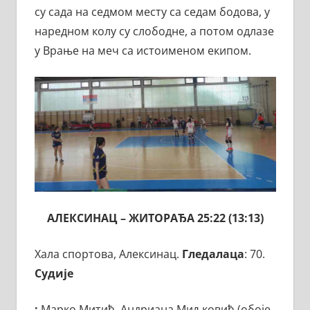
су сада на седмом месту са седам бодова, у
наредном колу су слободне, а потом одлазе
у Врање на меч са истоименом екипом.
АЛЕКСИНАЦ – ЖИТОРАЂА 25:22 (13:13)
Хала спортова, Алексинац.
Гледалаца
: 70.
Судије
:
Марко Митић, Андриана Миљковић (обоје