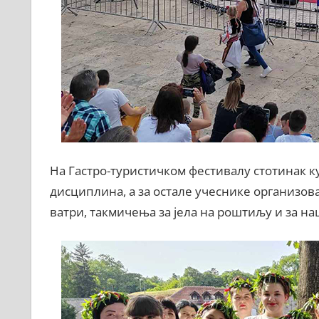
На Гастро-туристичком фестивалу стотинак ку
дисциплина, а за остале учеснике организов
ватри, такмичења за јела на роштиљу и за н