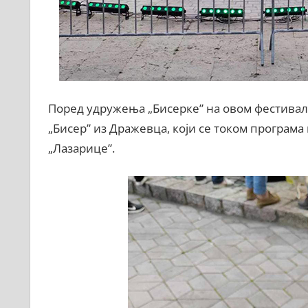
Поред удружења „Бисерке” на овом фестивалу
„Бисер” из Дражевца, који се током програма
„Лазарице”.