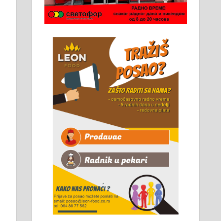
Чистим све врсте димњака.
061/32-13-445