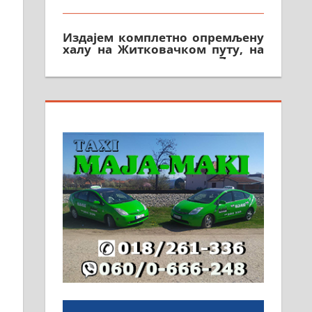
Издајем комплетно опремљену
халу на Житковачком путу, на
плацу површине око 7 ари.
064/321-80-51; 063/102-35-25
На продају легализована, нова,
незавршена кућа површине 160
м2 са плацем од 8 ари у
Зеленом виру у Алексинцу.
Могућа замена. 064/21-63-584
ПОСЛОВНИ ОГЛАСИ
Рудник и флотација Рудник
д.о.о. Рудник запошљава 20
помоћника рудара. Услови:
Основна школа, пожељно
радно искуство на истим и
сличним пословима, али не и
неопходан услов. Обезбеђен