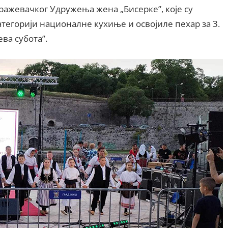
ражевачког Удружења жена „Бисерке”, које су
атегорији националне кухиње и освојиле пехар за 3.
ва субота”.