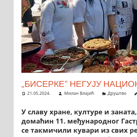
„БИСЕРКЕ” НЕГУЈУ НАЦИ
21.05.2024.
Милан Влајић
Друштво
У славу хране, културе и занат
домаћин 11. међународног Гаст
се такмичили кувари из свих ре