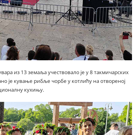
вара из 13 земаља учествовало је у 8 такмичарских
ано је кување рибље чорбе у котлићу на отвореној
ационалну кухињу.