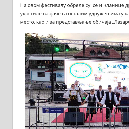
На овом фестивалу обреле су се и чланице д
укрстиле варјаче са осталим удружењима у к
место, као и за представљање обичаја „Лазаре