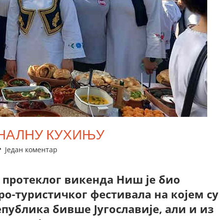
ОНАЛНУ КУХИЊУ
Један коментар
а, протеклог викенда Ниш је био
ро-туристичког фестивала на којем су
публика бивше Југославије, али и из