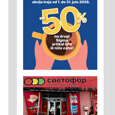
смештај, превоз, исхрана.
032/57-41-122 – локал 22
Пружам услуге завршних
радова у грађевини,
хидроизолације и молерских
радова. 061/25-28-058
Ало таксију потребан возач са Б
категоријом. 064/02-85-511
Потребна два радника за рад на
стоваришту „Липа промет” у
Алексинцу. За више
информација доћи лично на
стовариште у улици Максима
Горког 26 сваког радног дана од
8 до 15 часова. 063/465-045