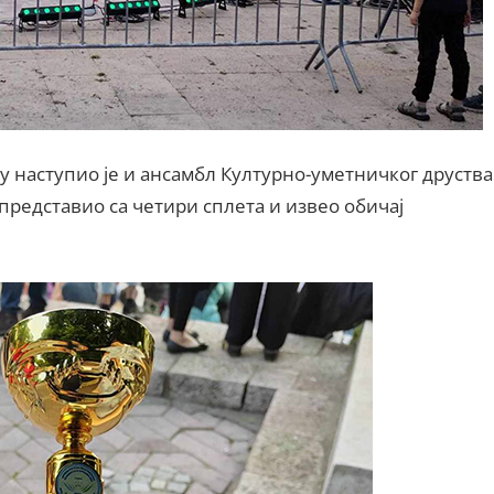
 наступио је и ансамбл Културно-уметничког друства
 представио са четири сплета и извео обичај