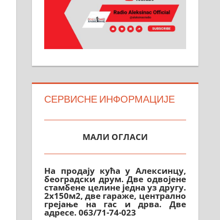
СЕРВИСНЕ ИНФОРМАЦИЈЕ
МАЛИ ОГЛАСИ
На продају кућа у Алексинцу,
београдски друм. Две одвојене
стамбене целине једна уз другу.
2х150м2, две гараже, централно
грејање на гас и дрва. Две
адресе. 063/71-74-023