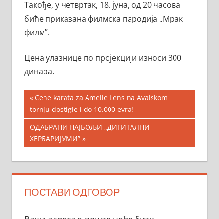
Такође, у четвртак, 18. јуна, од 20 часова
биће приказан
а
ф
илмска пародија „Мрак
ф
илм”.
Цена улазнице
по
пројекциј
и
износи 300
динара.
Кретање
Previous
Cene karata za Amelie Lens na Avalskom
Post:
tornju dostigle i do 10.000 evra!
чланка
Next
ОДАБРАНИ НАЈБОЉИ „ДИГИТАЛНИ
Post:
ХЕРБАРИЈУМИ”
ПОСТАВИ ОДГОВОР
Ваша адреса е-поште неће бити