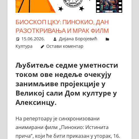
БИОСКОП ЦКУ: ПИНОКИО, ДАН
РАЗОТКРИВАЊА И МРАК ФИЛМ
15.06.2026.
Дијана Боројевић
Култура
Остави коментар
Љубитеље седме уметности
током
ове недеље
очекују
занимљиве пројекције у
Великој сали Дом културе у
Алексинцу
.
На репертоару је синхронизовани
анимирани филм „Пинокио: Истинита
прича”, који ће бити приказан у уторак, 16.