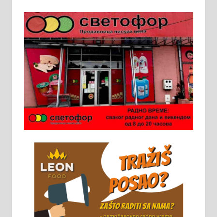
Пружам услуге завршних радова
у грађевини, хидроизолације и
молерских радова. 061/25-28-058
Ало таксију потребан возач са Б
категоријом. 064/02-85-511
Потребна два радника за рад на
стоваришту „Липа промет” у
Алексинцу. За више
информација доћи лично на
стовариште у улици Максима
Горког 26 сваког радног дана од
8 до 15 часова. 063/465-045
Чистим све врсте димњака.
061/32-13-445