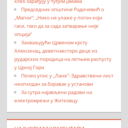
хлеб зарађују у туђим јамама
Председник општине Радичевић о
„Магни”: „Нико не улаже у погон који
гаси, тако да за сада затварање није
опција”
Захваљујући Црвеном крсту
Алексинац, деветнаесторо деце из
рударских породица на летњем распусту
у Црној Гори
Почео упис у „Ланеˮ: Здравствени лист
неопходан за боравак у установи
За сутра најављени радови на
електромрежи у Житковцу