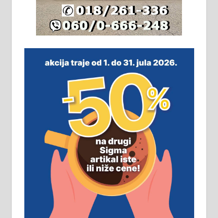
плацу површине око 7 ари.
064/321-80-51; 063/102-35-25
На продају легализована, нова,
незавршена кућа површине 160
м2 са плацем од 8 ари у Зеленом
виру у Алексинцу. Могућа
замена. 064/21-63-584
ПОСЛОВНИ ОГЛАСИ
Рудник и флотација Рудник
д.о.о. Рудник запошљава 20
помоћника рудара. Услови:
Основна школа, пожељно радно
искуство на истим и сличним
пословима, али не и неопходан
услов. Обезбеђен смештај,
превоз, исхрана. 032/57-41-122 –
локал 22