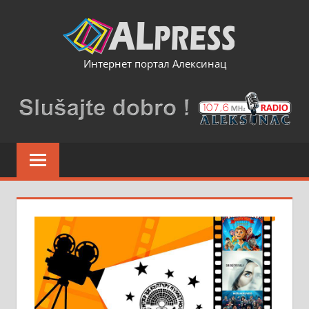
Skip
to
content
Интернет портал Алексинац