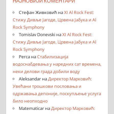
НАЈНОВИЈИ КОМЕНТАРИ
Стефан Живковић
на
XI Al Rock Fest:
Стижу Дивље Јагоде, Црвена Јабука и Al
Rock Symphony
Tomislav Donevski
на
XI Al Rock Fest:
Стижу Дивље Јагоде, Црвена Јабука и Al
Rock Symphony
Perca
на
Стабилизација
водоснабдевања у наредних сат времена,
неки делови града добили воду
Aleksandar
на
Директор Марковић:
Увећани трошкови пословања и
одржавања депоније, поскупљење услуга
било неопходно
Matematicar
на
Директор Марковић: