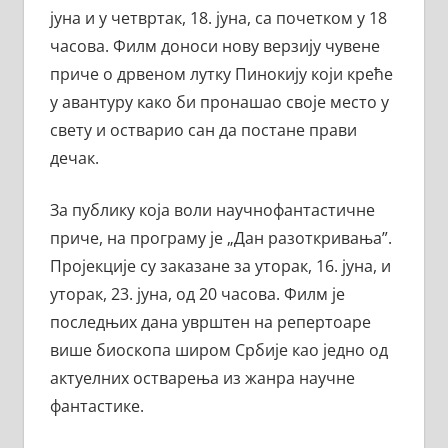
јуна и у четвртак, 18. јуна, са почетком у 18
часова. Филм доноси нову верзију чувене
приче о дрвеном лутку Пинокију који креће
у авантуру како би пронашао своје место у
свету и остварио сан да постане прави
дечак.
За публику која воли научнофантастичне
приче, на програму је „Дан разоткривања”.
Пројекције су заказане за уторак, 16. јуна, и
уторак, 23. јуна, од 20 часова. Филм је
последњих дана уврштен на репертоаре
више биоскопа широм Србије као једно од
актуелних остварења из жанра научне
фантастике.