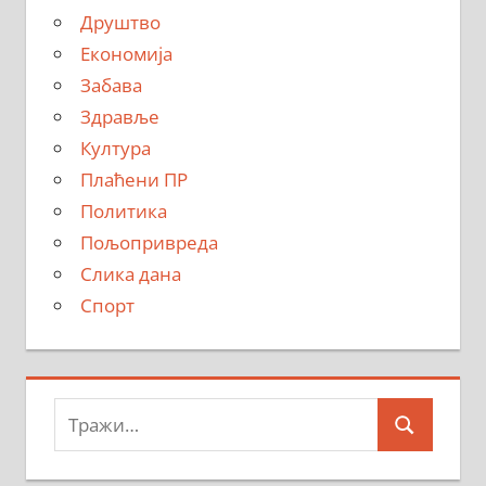
Друштво
Економија
Забава
Здравље
Култура
Плаћени ПР
Политика
Пољопривреда
Слика дана
Спорт
Тражи:
Search