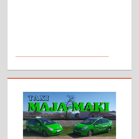
МАЛИ ОГЛАСИ
На продају кућа у Алексинцу,
београдски друм. Две одвојене
стамбене целине једна уз другу.
2х150м2, две гараже, централно
грејање на гас и дрва. Две
адресе. 063/71-74-023
Издајем комплетно опремљену
халу на Житковачком путу, на