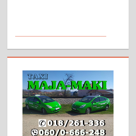
МАЛИ ОГЛАСИ
На продају кућа у Алексинцу,
београдски друм. Две одвојене
стамбене целине једна уз другу.
2х150м2, две гараже, централно
грејање на гас и дрва. Две
адресе. 063/71-74-023
Издајем комплетно опремљену
халу на Житковачком путу, на
плацу површине око 7 ари.
064/321-80-51; 063/102-35-25