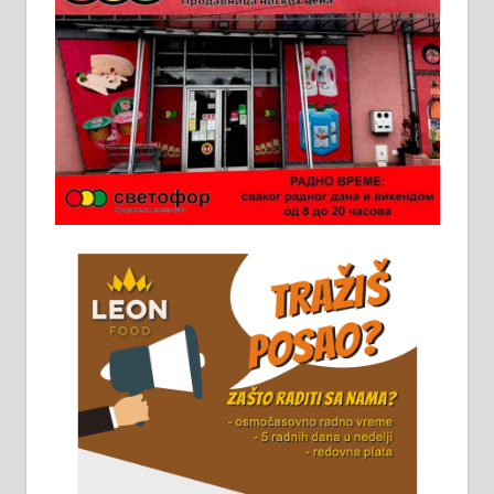
у грађевини, хидроизолације и
молерских радова. 061/25-28-058
Ало таксију потребан возач са Б
категоријом. 064/02-85-511
Потребна два радника за рад на
стоваришту „Липа промет” у
Алексинцу. За више
информација доћи лично на
стовариште у улици Максима
Горког 26 сваког радног дана од
8 до 15 часова. 063/465-045
Чистим све врсте димњака.
061/32-13-445