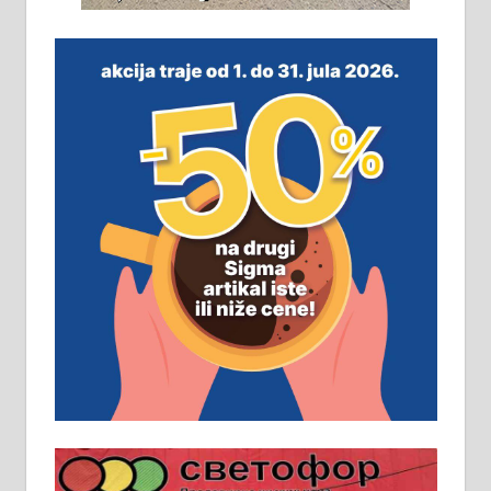
На продају легализована, нова,
незавршена кућа површине 160
м2 са плацем од 8 ари у Зеленом
виру у Алексинцу. Могућа
замена. 064/21-63-584
ПОСЛОВНИ ОГЛАСИ
Рудник и флотација Рудник
д.о.о. Рудник запошљава 20
помоћника рудара. Услови:
Основна школа, пожељно радно
искуство на истим и сличним
пословима, али не и неопходан
услов. Обезбеђен смештај,
превоз, исхрана. 032/57-41-122 –
локал 22
Пружам услуге завршних радова