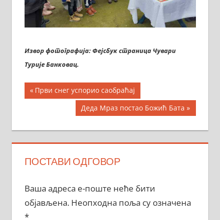
Извор фотографија: Фејсбук страница Чувари
Турије Банковац.
Кретање
Previous
Први снег успорио саобраћај
Post:
чланка
Next
Деда Мраз постао Божић Бата
Post:
ПОСТАВИ ОДГОВОР
Ваша адреса е-поште неће бити
објављена.
Неопходна поља су означена
*