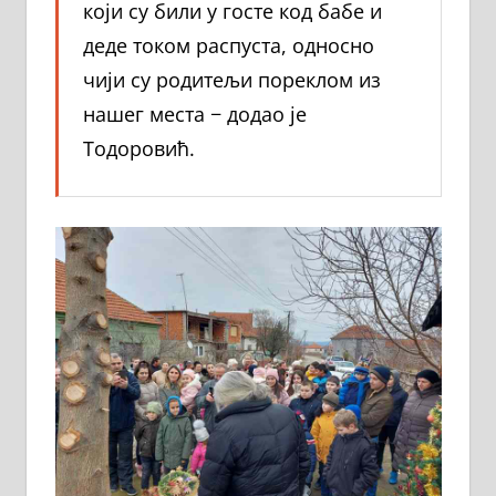
који су били у госте код бабе и
деде током распуста, односно
чији су родитељи пореклом из
нашег места − додао је
Тодоровић.