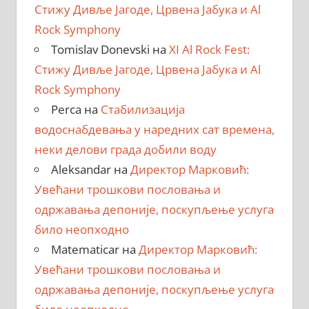
Стижу Дивље Јагоде, Црвена Јабука и Al
Rock Symphony
Tomislav Donevski
на
XI Al Rock Fest:
Стижу Дивље Јагоде, Црвена Јабука и Al
Rock Symphony
Perca
на
Стабилизација
водоснабдевања у наредних сат времена,
неки делови града добили воду
Aleksandar
на
Директор Марковић:
Увећани трошкови пословања и
одржавања депоније, поскупљење услуга
било неопходно
Matematicar
на
Директор Марковић:
Увећани трошкови пословања и
одржавања депоније, поскупљење услуга