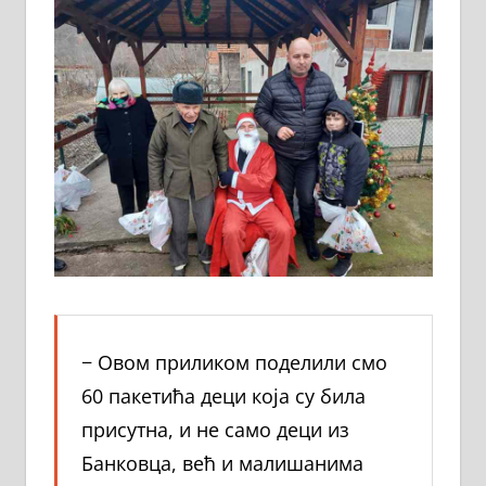
− Овом приликом поделили смо
60 пакетића деци која су била
присутна, и не само деци из
Банковца, већ и малишанима