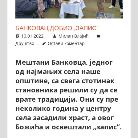
БАНКОВАЦ ДОБИО „ЗАПИС“
10.01.2022.
Милан Влајић
Друштво
Остави коментар
Мештани Банковца, једног
од најмањих села наше
општине, са свега стотинак
становника решили су да се
врате традицији. Они су пре
неколико година у центру
села засадили храст, а овог
Божића и освештали „запис”.