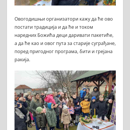
Овогодишњи организатори кажу да ће ово
постати традиција и да ће и током
наредних Божића деци даривати пакетиће,
а да ће као и овог пута за старије суграђане,
поред пригодног програма, бити и грејана
ракија.