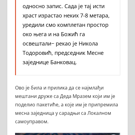
односно запис. Сада је тај исти
храст израстао неких 7-8 метара,
уредили смо комплетан простор
око њега и на Божић га
освештали− рекао је Никола
Тодоровић, председник Месне
заједнице Банковац.
Ово је била и прилика да се најмлађи
мештани друже са Деда Мразем који им је
поделио пакетиће, а које им је припремила
месна заједница у сарадњи са Локалном
самоуправом.