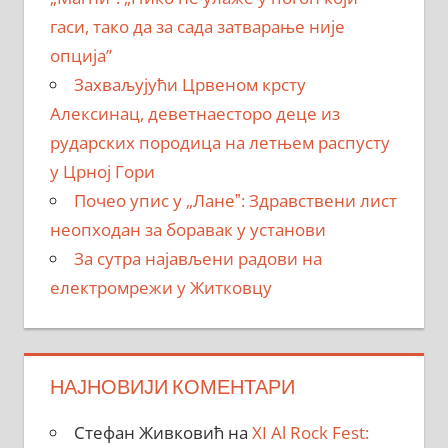
гаси, тако да за сада затварање није
опција”
Захваљујући Црвеном крсту
Алексинац, деветнаесторо деце из
рударских породица на летњем распусту
у Црној Гори
Почео упис у „Ланеˮ: Здравствени лист
неопходан за боравак у установи
За сутра најављени радови на
електромрежи у Житковцу
НАЈНОВИЈИ КОМЕНТАРИ
Стефан Живковић
на
XI Al Rock Fest: