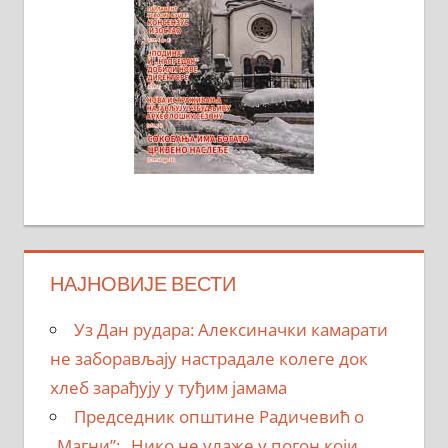
НАЈНОВИЈЕ ВЕСТИ
Уз Дан рудара: Алексиначки камарати
не заборављају настрадале колеге док
хлеб зарађују у туђим јамама
Председник општине Радичевић о
„Магни”: „Нико не улаже у погон који