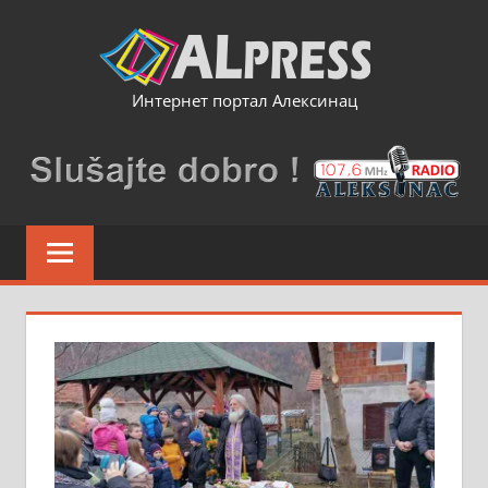
Skip
to
content
Интернет портал Алексинац