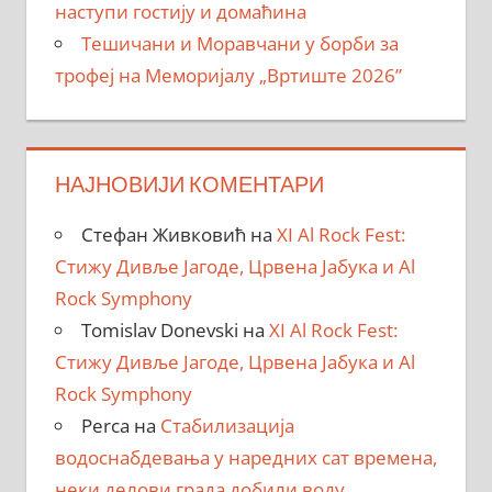
наступи гостију и домаћина
Тешичани и Моравчани у борби за
трофеј на Меморијалу „Вртиште 2026”
НАЈНОВИЈИ КОМЕНТАРИ
Стефан Живковић
на
XI Al Rock Fest:
Стижу Дивље Јагоде, Црвена Јабука и Al
Rock Symphony
Tomislav Donevski
на
XI Al Rock Fest:
Стижу Дивље Јагоде, Црвена Јабука и Al
Rock Symphony
Perca
на
Стабилизација
водоснабдевања у наредних сат времена,
неки делови града добили воду