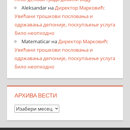
Aleksandar
на
Директор Марковић:
Увећани трошкови пословања и
одржавања депоније, поскупљење услуга
било неопходно
Matematicar
на
Директор Марковић:
Увећани трошкови пословања и
одржавања депоније, поскупљење услуга
било неопходно
АРХИВА ВЕСТИ
Архива
вести