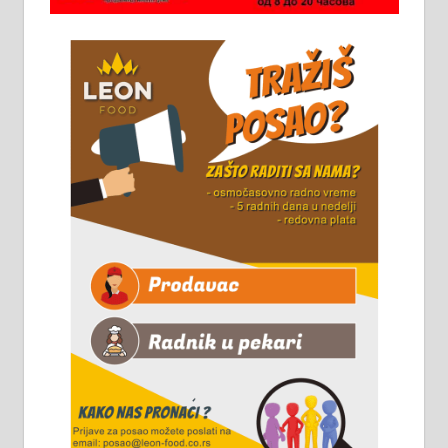
стоваришту „Липа промет” у
Алексинцу. За више
информација доћи лично на
стовариште у улици Максима
Горког 26 сваког радног дана од
8 до 15 часова. 063/465-045
Чистим све врсте димњака.
061/32-13-445