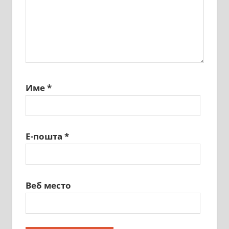
Име
*
Е-пошта
*
Веб место