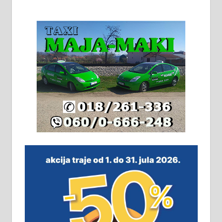
На продају кућа у Алексинцу,
београдски друм. Две одвојене
стамбене целине једна уз другу.
2х150м2, две гараже, централно
грејање на гас и дрва. Две
адресе. 063/71-74-023
Издајем комплетно опремљену
халу на Житковачком путу, на
плацу површине око 7 ари.
064/321-80-51; 063/102-35-25
На продају легализована, нова,
незавршена кућа површине 160
м2 са плацем од 8 ари у Зеленом
виру у Алексинцу. Могућа
замена. 064/21-63-584
ПОСЛОВНИ ОГЛАСИ