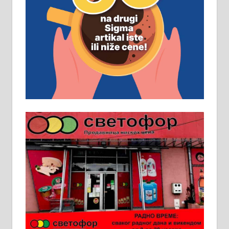
Рудник и флотација Рудник
д.о.о. Рудник запошљава 20
помоћника рудара. Услови:
Основна школа, пожељно радно
искуство на истим и сличним
пословима, али не и неопходан
услов. Обезбеђен смештај,
превоз, исхрана. 032/57-41-122 –
локал 22
Пружам услуге завршних радова
у грађевини, хидроизолације и
молерских радова. 061/25-28-058
Ало таксију потребан возач са Б
категоријом. 064/02-85-511
Потребна два радника за рад на