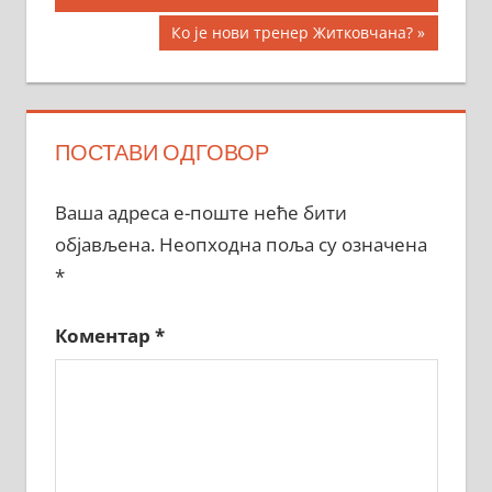
чланка
Next
Ко је нови тренер Житковчана?
Post:
ПОСТАВИ ОДГОВОР
Ваша адреса е-поште неће бити
објављена.
Неопходна поља су означена
*
Коментар
*