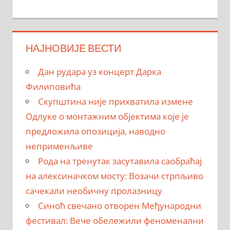
НАЈНОВИЈЕ ВЕСТИ
Дан рудара уз концерт Дарка
Филиповића
Скупштина није прихватила измене
Одлуке о монтажним објектима које је
предложила опозиција, наводно
неприменљиве
Рода на тренутак засутавила саобраћај
на алексиначком мосту: Возачи стрпљиво
сачекали необичну пролазницу
Синоћ свечано отворен Међународни
фестивал: Вече обележили феноменални