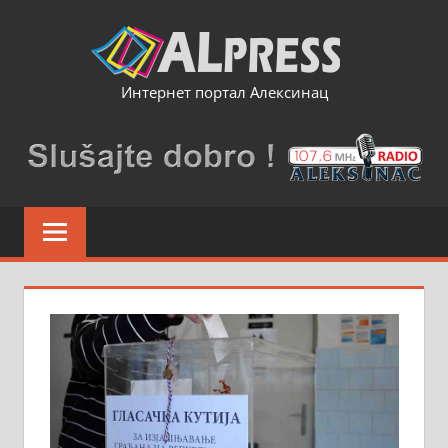
Skip
to
content
Интернет портал Алексинац