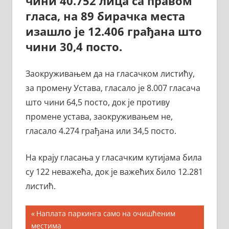
чини 40.752 лица са правом
гласа, на 89 бирачка места
изашло је 12.406 грађана што
чини 30,4 посто.
Заокруживањем да на гласачком листићу,
за промену Устава, гласало је 8.007 гласача
што чини 64,5 посто, док је противу
промене устава, заокруживањем не,
гласало 4.274 грађана или 34,5 посто.
На крају гласања у гласачким кутијама била
су 122 неважећа, док је важећих било 12.281
листић.
Кретање
Previous
Наплата паркинга само на очишћеним
Post:
местима