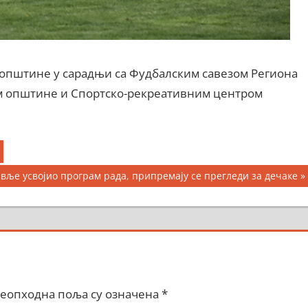
з општине у сарадњи са Фудбалским савезом Региона
ом општине и Спортско-рекреативним центром
авље усвојио програм рада, припремају се прегледи за дечаке
еопходна поља су означена
*