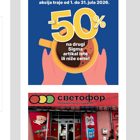
смештај, превоз, исхрана.
032/57-41-122 – локал 22
Пружам услуге завршних
радова у грађевини,
хидроизолације и молерских
радова. 061/25-28-058
Ало таксију потребан возач са Б
категоријом. 064/02-85-511
Потребна два радника за рад на
стоваришту „Липа промет” у
Алексинцу. За више
информација доћи лично на
стовариште у улици Максима
Горког 26 сваког радног дана од
8 до 15 часова. 063/465-045