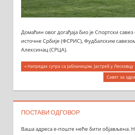
Домаћин овог догађаја био је Спортски саве
источне Србије (ФСРИС), Фудбалским савез
Алексинац (СРЦА).
Кретање
Previous
Напредак сутра са Јабланицом, Јастреб у Лесковцу
Post:
чланка
Next
Савет за здр
Post:
ПОСТАВИ ОДГОВОР
Ваша адреса е-поште неће бити објављена.
Н