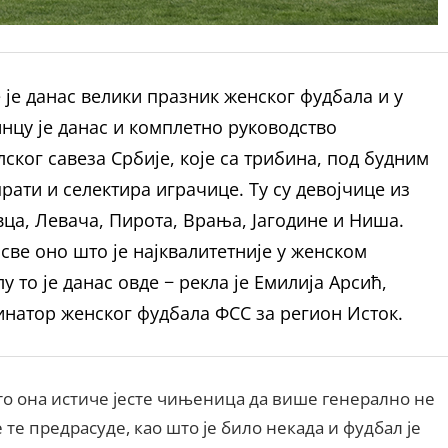
 је данас велики празник женског фудбала и у
нцу је данас и комплетно руководство
ског савеза Србије, које са трибина, под будним
рати и селектира играчице. Ту су девојчице из
ца, Левача, Пирота, Врања, Јагодине и Ниша.
све оно што је најквалитетније у женском
у то је данас овде − рекла је Емилија Арсић,
натор женског фудбала ФСС за регион Исток.
о она истиче јесте чињеница да више генерално не
е те предрасуде, као што је било некада и фудбал је