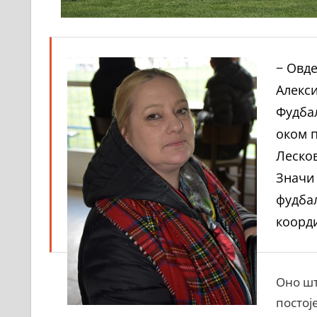
− Овде
Алекси
Фудбал
оком п
Лесков
Значи 
фудбал
коорди
Оно шт
постој