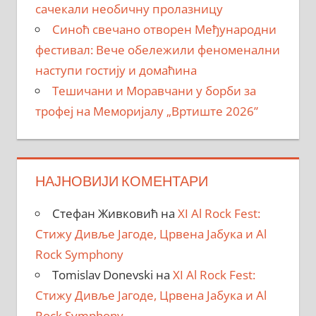
сачекали необичну пролазницу
Синоћ свечано отворен Међународни
фестивал: Вече обележили феноменални
наступи гостију и домаћина
Тешичани и Моравчани у борби за
трофеј на Меморијалу „Вртиште 2026”
НАЈНОВИЈИ КОМЕНТАРИ
Стефан Живковић
на
XI Al Rock Fest:
Стижу Дивље Јагоде, Црвена Јабука и Al
Rock Symphony
Tomislav Donevski
на
XI Al Rock Fest:
Стижу Дивље Јагоде, Црвена Јабука и Al
Rock Symphony