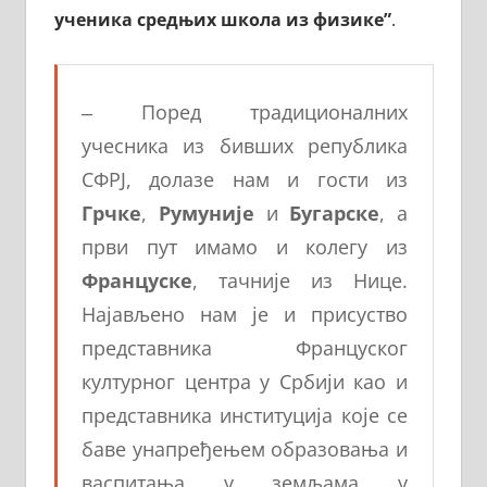
ученика средњих школа из физике”
.
‒ Поред традиционалних
учесника из бивших република
СФРЈ, долазе нам и гости из
Грчке
,
Румуније
и
Бугарске
, а
први пут имамо и колегу из
Француске
, тачније из Нице.
Најављено нам је и присуство
представника Француског
културног центра у Србији као и
представника институција које се
баве унапређењем образовања и
васпитања у земљама у