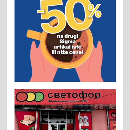
ПОСЛОВНИ ОГЛАСИ
Рудник и флотација Рудник
д.о.о. Рудник запошљава 20
помоћника рудара. Услови:
Основна школа, пожељно радно
искуство на истим и сличним
пословима, али не и неопходан
услов. Обезбеђен смештај,
превоз, исхрана. 032/57-41-122 –
локал 22
Пружам услуге завршних радова
у грађевини, хидроизолације и
молерских радова. 061/25-28-058
Ало таксију потребан возач са Б