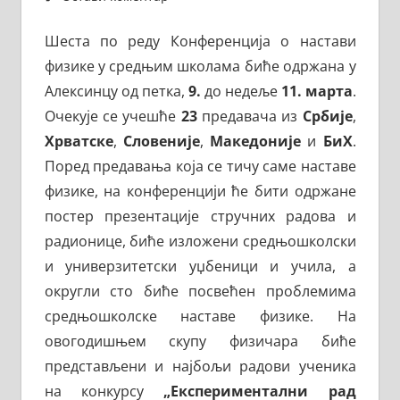
Шеста по реду Конференција о настави
физике у средњим школама биће одржана у
Алексинцу од петка,
9.
до недеље
11. марта
.
Очекује се учешће
23
предавача из
Србије
,
Хрватске
,
Словеније
,
Македоније
и
БиХ
.
Поред предавања која се тичу саме наставе
физике, на конференцији ће бити одржане
постер презентације стручних радова и
радионице, биће изложени средњошколски
и универзитетски уџбеници и учила, а
округли сто биће посвећен проблемима
средњошколске наставе физике. На
овогодишњем скупу физичара биће
представљени и најбољи радови ученика
на конкурсу
„Експериментални рад