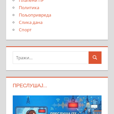
Плаћени ПР
Политика
Пољопривреда
Слика дана
Спорт
Тражи:
Search
ПРЕСЛУШАЈ…