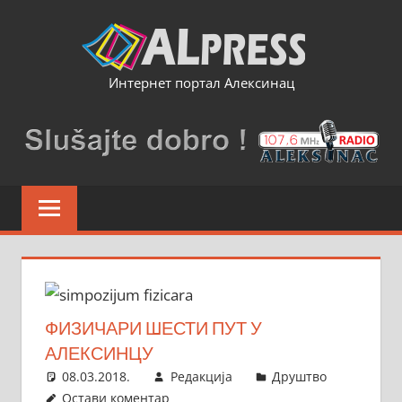
Skip
to
content
Интернет портал Алексинац
ФИЗИЧАРИ ШЕСТИ ПУТ У
АЛЕКСИНЦУ
08.03.2018.
Редакција
Друштво
Остави коментар