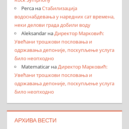
Perca
на
Стабилизација
водоснабдевања у наредних сат времена,
неки делови града добили воду
Aleksandar
на
Директор Марковић:
Увећани трошкови пословања и
одржавања депоније, поскупљење услуга
било неопходно
Matematicar
на
Директор Марковић:
Увећани трошкови пословања и
одржавања депоније, поскупљење услуга
било неопходно
АРХИВА ВЕСТИ