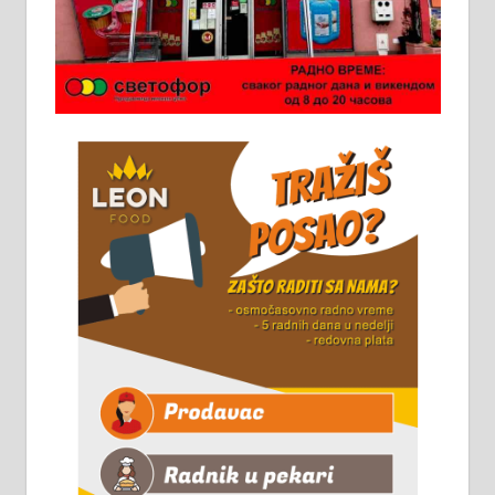
категоријом. 064/02-85-511
Потребна два радника за рад на
стоваришту „Липа промет” у
Алексинцу. За више
информација доћи лично на
стовариште у улици Максима
Горког 26 сваког радног дана од
8 до 15 часова. 063/465-045
Чистим све врсте димњака.
061/32-13-445