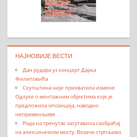
НАЈНОВИЈЕ ВЕСТИ
Дан рудара уз концерт Дарка
Филиповића
Скупштина није прихватила измене
Одлуке о монтажним објектима које је
предложила опозиција, наводно
неприменљиве
Рода на тренутак засутавила саобраћај
на алексиначком мосту: Возачи стрпљиво