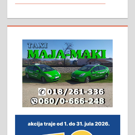
МАЛИ ОГЛАСИ
На продају кућа у Алексинцу,
београдски друм. Две одвојене
стамбене целине једна уз другу.
2х150м2, две гараже, централно
грејање на гас и дрва. Две
адресе. 063/71-74-023
Издајем комплетно опремљену
халу на Житковачком путу, на
плацу површине око 7 ари.
064/321-80-51; 063/102-35-25
На продају легализована, нова,
незавршена кућа површине 160
м2 са плацем од 8 ари у Зеленом
виру у Алексинцу. Могућа
замена. 064/21-63-584