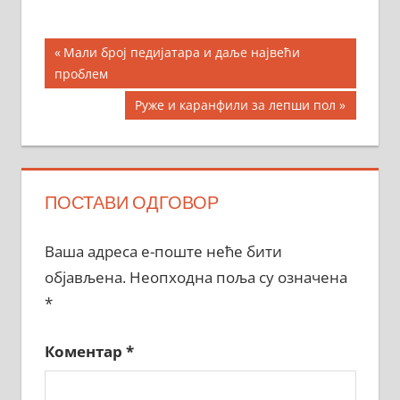
Кретање
Previous
Мали број педијатара и даље највећи
Post:
проблем
чланка
Next
Руже и каранфили за лепши пол
Post:
ПОСТАВИ ОДГОВОР
Ваша адреса е-поште неће бити
објављена.
Неопходна поља су означена
*
Коментар
*