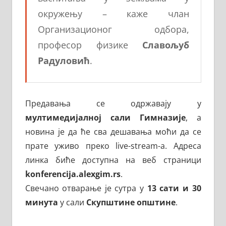
окружењу – каже члан
Организационог одбора,
професор физике
Славољуб
Радуловић
.
Предавања се одржавају у
мултимедијалној сали Гимназије
, а
новина је да ће сва дешавања моћи да се
прате уживо преко live-stream-a. Адреса
линка биће доступна на веб страници
konferencija.alexgim.rs
.
Свечано отварање је сутра у
13 сати и 30
минута
у сали
Скупштине општине
.