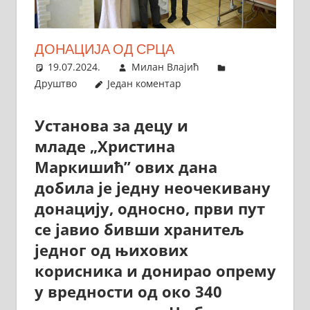
ДОНАЦИЈА ОД СРЦА
19.07.2024.
Милан Влајић
Друштво
Један коментар
Установа за децу и
младе „Христина
Маркишић” ових дана
добила је једну неочекивану
донацију, односно, први пут
се јавио бивши хранитељ
једног од њихових
корисника и донирао опрему
у вредности од око 340