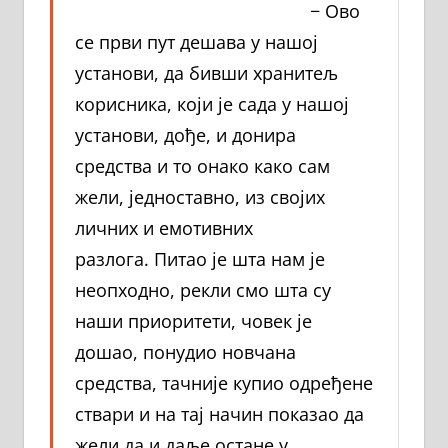
− Ово
се први пут дешава у нашој
установи, да бивши хранитељ
корисника, који је сада у нашој
установи, дође, и донира
средства и то онако како сам
жели, једноставно, из својих
личних и емотивних
разлога. Питао је шта нам је
неопходно, рекли смо шта су
наши приоритети, човек је
дошао, понудио новчана
средства, тачније купио одређене
ствари и на тај начин показао да
жели да и даље остане у