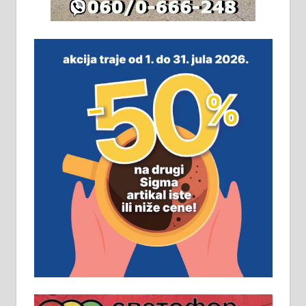
На продају легализована, нова,
незавршена кућа површине 160
м2 са плацем од 8 ари у Зеленом
виру у Алексинцу. Могућа
замена. 064/21-63-584
ПОСЛОВНИ ОГЛАСИ
Рудник и флотација Рудник
д.о.о. Рудник запошљава 20
помоћника рудара. Услови:
Основна школа, пожељно радно
искуство на истим и сличним
пословима, али не и неопходан
услов. Обезбеђен смештај,
превоз, исхрана. 032/57-41-122 –
локал 22