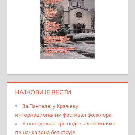
НАЈНОВИЈЕ ВЕСТИ
За Пантелеј у Краљеву
интернационални фестивал фолклора
У понедељак пре подне алексиначка
пешачка зона без струје