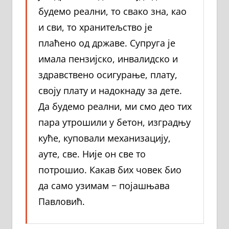
будемо реални, то свако зна, као
и сви, то хранитељство је
плаћено од државе. Супруга је
имала пензијско, инвалидско и
здравствено осигурање, плату,
своју плату и надокнаду за дете.
Да будемо реални, ми смо део тих
пара утрошили у бетон, изградњу
куће, куповали механизацију,
ауте, све. Није он све то
потрошио. Какав бих човек био
да само узимам − појашњава
Павловић.