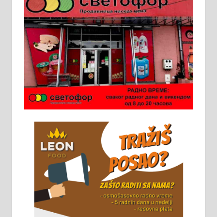
Пружам услуге завршних радова
у грађевини, хидроизолације и
молерских радова. 061/25-28-058
Ало таксију потребан возач са Б
категоријом. 064/02-85-511
Потребна два радника за рад на
стоваришту „Липа промет” у
Алексинцу. За више
информација доћи лично на
стовариште у улици Максима
Горког 26 сваког радног дана од
8 до 15 часова. 063/465-045
Чистим све врсте димњака.
061/32-13-445