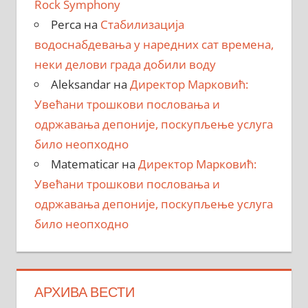
Rock Symphony
Perca
на
Стабилизација
водоснабдевања у наредних сат времена,
неки делови града добили воду
Aleksandar
на
Директор Марковић:
Увећани трошкови пословања и
одржавања депоније, поскупљење услуга
било неопходно
Matematicar
на
Директор Марковић:
Увећани трошкови пословања и
одржавања депоније, поскупљење услуга
било неопходно
АРХИВА ВЕСТИ