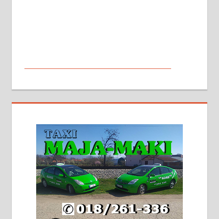
МАЛИ ОГЛАСИ
На продају кућа у Алексинцу,
београдски друм. Две одвојене
стамбене целине једна уз другу.
2х150м2, две гараже, централно
грејање на гас и дрва. Две
адресе. 063/71-74-023
Издајем комплетно опремљену
халу на Житковачком путу, на
плацу површине око 7 ари.
064/321-80-51; 063/102-35-25