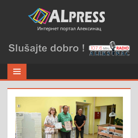
Skip
to
content
Интернет портал Алексинац