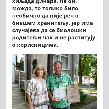
хиљада динара. Не би,
можда, то толико било
необично да није реч о
бившем хранитељу, јер има
случајева да се биолошки
родитељи чак и не распитују
о корисницима.