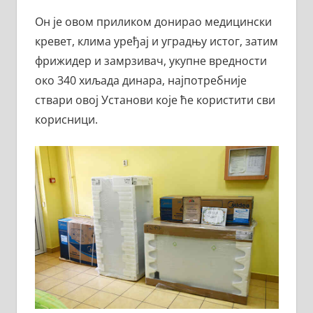
Он је овом приликом донирао медицински
кревет, клима уређај и уградњу истог, затим
фрижидер и замрзивач, укупне вредности
око 340 хиљада динара, најпотребније
ствари овој Установи које ће користити сви
корисници.