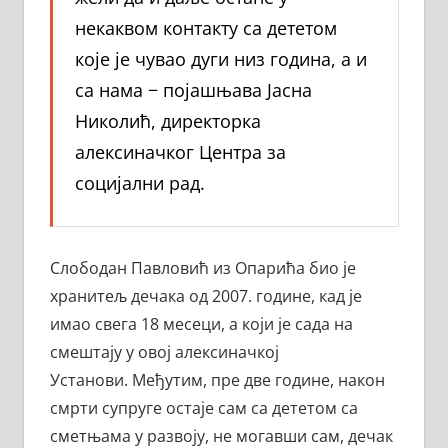
некаквом контакту са дететом
које је чувао дуги низ година, а и
са нама − појашњава Јасна
Николић, директорка
алексиначког Центра за
социјални рад.
Слободан Павловић из Опарића био је
хранитељ дечака од 2007. године, кад је
имао свега 18 месеци, а који је сада на
смештају у овој алексиначкој
Установи. Међутим, пре две године, након
смрти супруге остаје сам са дететом са
сметњама у развоју, не могавши сам, дечак