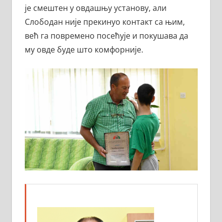
је смештен у овдашњу установу, али
Слободан није прекинуо контакт са њим,
већ га повремено посећује и покушава да
му овде буде што комфорније.