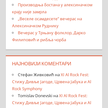
Производња бостана у алексиначком
крају није замрла
„Веселе осамдесете” вечерас на
Алексиначком Руднику
Вечерас у Трњану фолклор, Дарко
Филиповић и рибља чорба
НАЈНОВИЈИ КОМЕНТАРИ
Стефан Живковић
на
XI Al Rock Fest:
Стижу Дивље Јагоде, Црвена Јабука и Al
Rock Symphony
Tomislav Donevski
на
XI Al Rock Fest:
Стижу Дивље Јагоде, Црвена Јабука и Al