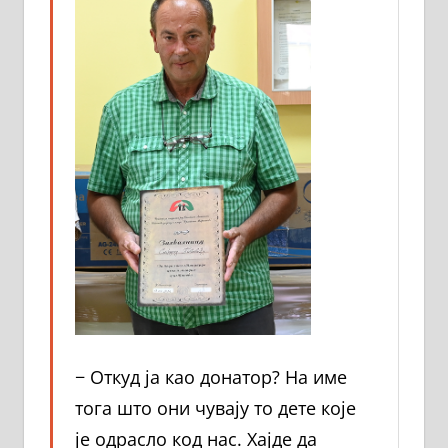
− Откуд ја као донатор? На име
тога што они чувају то дете које
је одрасло код нас. Хајде да