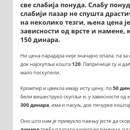
све слабија понуда. Слабу понуд
слабији пазар не спушта драсти
на неколико тезги, њена цена је
зависности од врсте и намене, 
150 динара.
Ни цена парадајза није значајно опала, па за
док најскупљи кошта
120
. Папричице су и д
мало поскупели.
Кромпир и цвекла имају исту цену, по
50 дин
бели вишеструко скупљи и, у зависности од 
300 динара
, има и пасуљ, док печурке кошта
Оно што нам је привукло пажњу јесте да скор
динара
треба платити килограм тиквица, пла