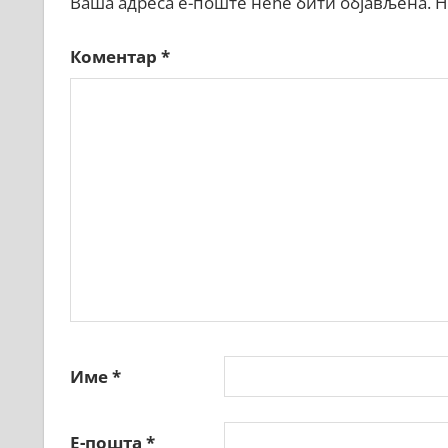
Ваша адреса е-поште неће бити објављена.
Н
Коментар
*
Име
*
Е-пошта
*