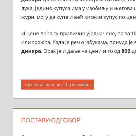
лука. Једино купуса има у изобиљу и његова 
жури, могу да купе и већ кисели купус по це
И цене воћа су прилично уједначене, па за
1
или грожђа. Када је реч о јабукама, понуда је
динара
. Орах је и даље на цени и то од
800
д
Кретање
Previous
Јесењи салон до 11. новембра
Post:
чланка
ПОСТАВИ ОДГОВОР