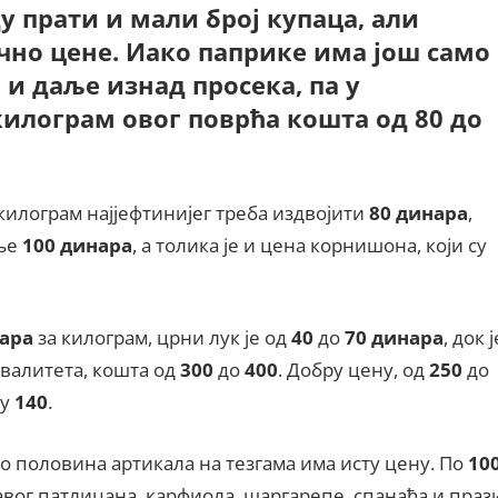
у прати и мали број купаца, али
чно цене. Иако паприке има још само
 и даље изнад просека, па у
килограм овог поврћа кошта од 80 до
 килограм најјефтинијег треба издвојити
80 динара
,
аље
100 динара
, а толика је и цена корнишона, који су
ара
за килограм, црни лук је од
40
до
70 динара
, док ј
квалитета, кошта од
300
до
400
. Добру цену, од
250
до
ју
140
.
о половина артикала на тезгама има исту цену. По
10
вог патлиџана, карфиола, шаргарепе, спанаћа и праз