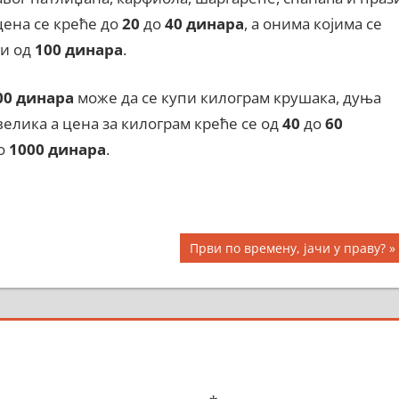
цена се креће до
20
до
40 динара
, а онима којима се
ни од
100 динара
.
00 динара
може да се купи килограм крушака, дуња
 велика а цена за килограм креће се од
40
до
60
о
1000 динара
.
Next
Први по времену, јачи у праву?
Post: