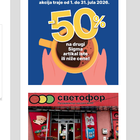
неопходан услов. Обезбеђен
смештај, превоз, исхрана.
032/57-41-122 – локал 22
Пружам услуге завршних
радова у грађевини,
хидроизолације и молерских
радова. 061/25-28-058
Ало таксију потребан возач са Б
категоријом. 064/02-85-511
Потребна два радника за рад на
стоваришту „Липа промет” у
Алексинцу. За више
информација доћи лично на
стовариште у улици Максима
Горког 26 сваког радног дана од
8 до 15 часова. 063/465-045