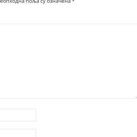
еопходна поља су означена
*