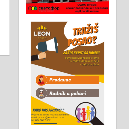
Чистим све врсте димњака.
061/32-13-445