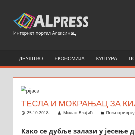
Skip
to
content
Интернет портал Алексинац
ДРУШТВО
ЕКОНОМИЈА
КУЛТУРА
П
ТЕСЛА И МОКРАЊАЦ ЗА К
25.10.2018.
Милан Влајић
Пољопривре
Како се дубље залази у јесење д