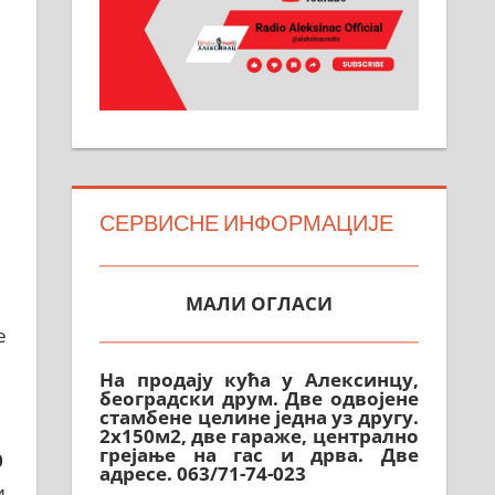
СЕРВИСНЕ ИНФОРМАЦИЈЕ
МАЛИ ОГЛАСИ
е
На продају кућа у Алексинцу,
београдски друм. Две одвојене
стамбене целине једна уз другу.
2х150м2, две гараже, централно
грејање на гас и дрва. Две
адресе. 063/71-74-023
0
и