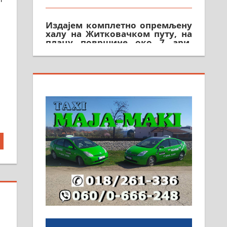
Издајем комплетно опремљену
халу на Житковачком путу, на
плацу површине око 7 ари.
064/321-80-51; 063/102-35-25
На продају легализована, нова,
незавршена кућа површине 160
м2 са плацем од 8 ари у
Зеленом виру у Алексинцу.
Могућа замена. 064/21-63-584
ПОСЛОВНИ ОГЛАСИ
Рудник и флотација Рудник
д.о.о. Рудник запошљава 20
помоћника рудара. Услови:
Основна школа, пожељно
радно искуство на истим и
сличним пословима, али не и